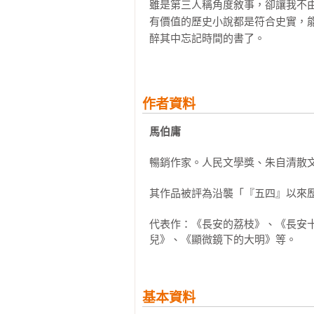
雖是第三人稱角度敘事，卻讓我不由
好在隔壁坊內，向北流去。夫人日
有價值的歷史小說都是符合史實，
幾次澡。

醉其中忘記時間的書了。
買房的錢就那麼多，必須有所取捨
苦點便是，誰叫他住在長安城呢。

作者資料
「就定下這座宅子好了。」他緩緩吐
馬伯庸
牙人先恭喜一聲，然後道：「房東急
暢銷作家。人民文學獎、朱自清散文
李善德聽懂他的暗示，苦笑道：「你
其作品被評為沿襲「『五四』以來歷
一樁買賣落定，牙人喜孜孜地出去
代表作：《長安的荔枝》、《長安
然後從袖子裡取出兩份香積錢契，口
兒》、《顯微鏡下的大明》等。
李善德伸手接過，只覺得兩張麻紙重
他只是一個從九品下的小官，想要
基本資料
兩市的櫃坊之外，要數幾座大伽藍