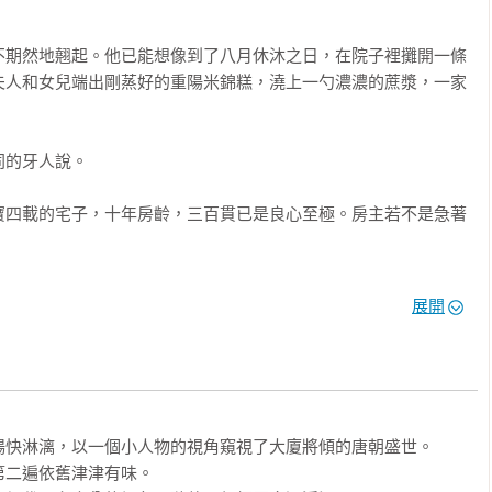
不期然地翹起。他已能想像到了八月休沐之日，在院子裡攤開一條
及細節的深入了解和呈現，讓我這個專業歷史學者甚為敬佩。他說
夫人和女兒端出剛蒸好的重陽米錦糕，澆上一勺濃濃的蔗漿，一家
愧不敢當。那篇小文寫於多年前，現在看來，史料和邏輯有些瑕
枝來自嶺南，不計成本地運輸才能夠達到平常無法達到的效果。受
改成正式的論文，以饗讀者。

的牙人說。

寶四載的宅子，十年房齡，三百貫已是良心至極。房主若不是急著
皇城上直，得花小半個時辰。」

展開
那兒看看？」牙人皮笑肉不笑。

一的地段，他做夢都不敢夢到。他又在院子裡轉了幾圈，慢慢調整
快淋漓，以一個小人物的視角窺視了大廈將傾的唐朝盛世。

二遍依舊津津有味。

街西四街南的歸義坊內，確實很偏僻，可也有一項好處—永安渠恰