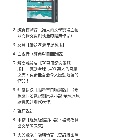
純真博物館（諾貝爾文學獎得主帕
慕克探究愛與執迷的經典作品）
惡意【獨步20週年紀念版】
白夜行（經典單冊回歸版）
解憂雜貨店【50萬冊紀念愛藏
版】：感動全球1,400 萬人的奇蹟
之書，東野圭吾最令人感動落淚的
作品！
烈愛對決【限量書口噴繪版】（現
象級同名電視劇原著小說 全球冰球
羅曼史狂潮代表作）
誰在說謊
本物【現象級暢銷小說，被譽為韓
國文學的未來】
火翼飛龍：龍族預言（史詩級國際