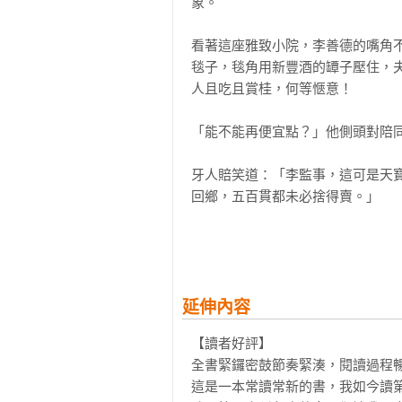
象。

己」共鳴。

看著這座雅致小院，李善德的嘴角
一如既往，馬親王對各種歷史背景
毯子，毯角用新豐酒的罈子壓住，
這本小說受到我的小文影響，實在
人且吃且賞桂，何等愜意！

疵，但基本上觀點未變，即貴妃荔
馬親王的影響，我準備把那篇小文修
「能不能再便宜點？」他側頭對陪同
是為序。

牙人賠笑道：「李監事，這可是天
回鄉，五百貫都未必捨得賣。」

于賡哲（歷史學教授）

二○二二年八月二十八日
「可這裡實在太偏僻了。我每天走去
「平康坊倒是離皇城近，要不咱們去
延伸內容
李善德登時洩了氣，那是京城一等
【讀者好評】

心態。

全書緊鑼密鼓節奏緊湊，閱讀過程暢
這是一本常讀常新的書，我如今讀第
這座宅子位於長安城南邊，朱雀門