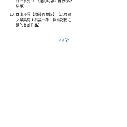
好評系列#1 《紐約時報》排行榜常
勝軍）
群山淡景【精裝珍藏版】（諾貝爾
文學獎得主石黑一雄，探索記憶之
謎的首部作品）
more