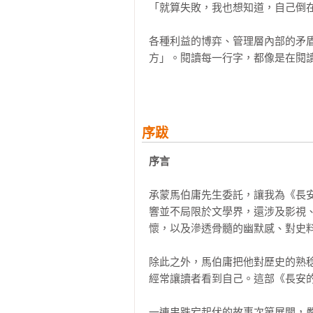
「就算失敗，我也想知道，自己倒在
各種利益的博弈、管理層內部的矛
方」。閱讀每一行字，都像是在閱讀
進入官場幾十年卻依然是個九品小
聖人辦事的體面工作，不用看三省
房，豈料這個肥缺竟是個保證掉腦
序跋
已晚，李善德只好硬著頭皮先下嶺
鮮、快馬如何加鞭，竟然還有節度
序言
嗎？
承蒙馬伯庸先生委託，讓我為《長
響並不局限於文學界，還涉及影視
懷，以及滲透骨髓的幽默感、對史料
除此之外，馬伯庸把他對歷史的熟
經常讓讀者看到自己。這部《長安的
一連串跌宕起伏的故事次第展開，嚴