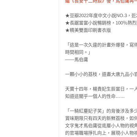
繼《長安十二時辰》後，馬伯庸再
★豆瓣2022年度中文小說NO.3，近2
★長踞當當小說暢銷榜，100％熱烈
★精美雙面印刷書衣版

「這是一次久違的計畫外爆發，寫
時間相同。」

――馬伯庸

一顆小小的荔枝，道盡大唐九品小官
天寶十四年，楊貴妃生辰當日，一
知道這關乎一個人的性命……

「一騎紅塵妃子笑」的背後涉及多少
賞味期限只有四天的新鮮荔枝，如何
文字鬼才馬伯庸從底層小人物的視
的官場職場掙扎向上，展現小人物視