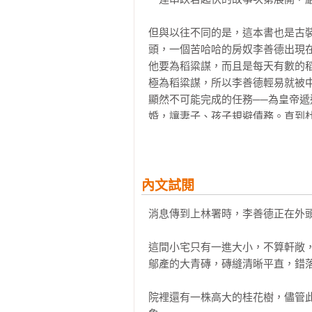
但與以往不同的是，這本書也是古
頭，一個苦哈哈的房奴李善德出現
他要為稻粱謀，而且是每天有數的
極為稻粱謀，所以李善德輕易就被
顯然不可能完成的任務──為皇帝
婚，讓妻子、孩子規避債務。直到杜
小說裡那些通天陰謀與暗殺，是一
洞察人性，小說圍繞著複雜的唐代
但讀起來深入人心，不用明白每個
內文試閱
理是共通的。各種利益的博弈、管
消息傳到上林署時，李善德正在外頭
需求的「甲方」。閱讀每一行字，
噩夢都在工作」，誰不苦笑？

這間小宅只有一進大小，不算軒敞
鄔產的大青磚，磚縫清晰平直，錯落
但是與此同時，還有一種精神讓人
我們不至於最終活成自己討厭的樣
院裡還有一株高大的桂花樹，儘管
需要宏大敘事，但也需要這些小人