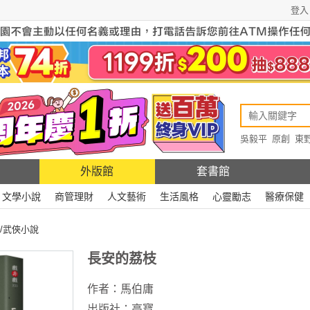
登入
吳毅平
原創
東
原創
Rewire
外版館
套書館
文學小說
商管理財
人文藝術
生活風格
心靈勵志
醫療保健
/武俠小說
長安的荔枝
作者：
馬伯庸
出版社：
高寶