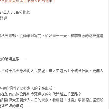
一次挖掘大唐盛世不為人知的祕辛！
7萬人8.5高分推薦

好評

得格外酣暢，從動筆到寫完，恰好是十一天，和李善德的荔枝運送
的職場血淚……

人單騎十萬火急地衝入長安城，無人知道馬上乘載著什麼，更無人
權勢爭鬥？是多少人的辛酸血淚？

在沒有高速公路和冷藏運送的年代跨越五千里路？

角刻劃偉大王朝步入末日的景象，看唐朝「社畜」李善德在泥沼般
死如歸的氣魄――
