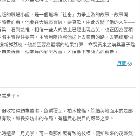
裝版的職場小說，是一個職場「社畜」力爭上游的故事。故事開
在讀者面前，他要在大城市買房，要貸款，由此改變了他的人生──
稻粱。看到這裡，相信一些人的臉上已經出現苦笑。也正因為要積
中階主管捏住要害，主管用陰招將他送上去嶺南的路，去完成那個
遞送新鮮荔枝。他甚至要為最壞的結果打算—命喪黃泉之前與妻子離
甫告訴他一個老兵的勵志故事，才讓他下定決心向前走。

展開
般人一輩子不會遇到的事情，但整個小說的核心是那麼真實，直接
職官結構和行政運作機制展開，許多名詞估計多數讀者聞所未聞，
詞的含義也有股莫名的熟悉感，因為，這個「大盤」背後蘊含的機
理層內部的矛盾、職場的情商、不得已的違規，甚至還有不斷修改
看房子。

都像是在閱讀自己。看到「流程是弱者才要遵循的規矩」、「連做
，但收拾得頗為整潔。魚鱗覆瓦，柏木檁條，院牆與地面用的是郿
有致，如長安坊市的布局，有種賞心悅目的嚴整之美。

衝破這一切阻滯，那就是豁出性命守護珍視之物所引發的衝勁，讓
子。李善德就是憑藉這種精神，對得起職責，更對得起家人。文學
此時還是二月光景，可一看那伸展有致的枝椏，便知秋來的茂盛氣
物的細節，讓讀者體味貫穿古今的共通性，更容易與古代的「自