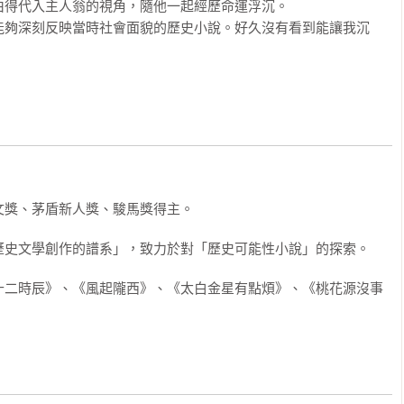
得代入主人翁的視角，隨他一起經歷命運浮沉。

常洗菜漿衣，不必大老遠去挑水，七歲的女兒熱愛沐浴，也能多洗
能夠深刻反映當時社會面貌的歷史小說。好久沒有看到能讓我沉
。李善德權衡一陣，一咬牙，算了，還是先顧夫人孩子吧，自己辛
出一口氣。

著歸鄉，不便收糧穀，最好是輕貨金銀之類的。」

獎、茅盾新人獎、駿馬獎得主。

把招福寺的典座叫進來吧，一併落契便是。」

史文學創作的譜系」，致力於對「歷史可能性小說」的探索。

。過不多時，一個灰袍和尚進入院子，笑嘻嘻地先合掌誦聲佛號，
十二時辰》、《風起隴西》、《太白金星有點煩》、《桃花源沒事
稱功德。

逾千斤，兩撇鬍鬚抖了一抖。

拿下這座宅子，除罄盡自家多年積蓄之外，少不得要借貸。京中除
的放貸最為便捷，謂之「香積錢」。當然，佛法不可沾染銅臭，所