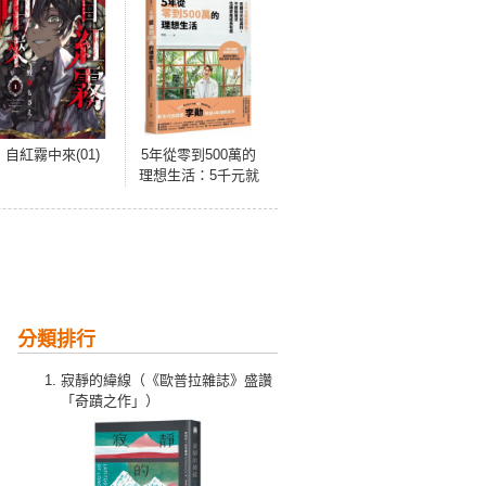
自紅霧中來(01)
5年從零到500萬的
理想生活：5千元就
能開始！克服月光
和漏財，不壓抑需
求也讓資產成長有
感
分類排行
寂靜的緯線（《歐普拉雜誌》盛讚
「奇蹟之作」）