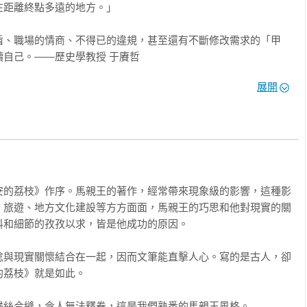
距離終點多遠的地方。」

盾、職場的情商、不得已的違規，甚至還有不斷修改需求的「甲
自己。――歷史學教授 于賡哲

展開
官的李善德，終於迎來職涯的高峰――人生第一個肥缺。不僅是替
六部的臉色，更有無盡的油水可撈。原以為從此飛黃騰達，置產買
袋的坑。眼看鍘刀已懸在頭上，這會兒才來求神仙傳授縮地術為時
南看荔枝，然而他萬萬沒想到，自己要面對的不僅僅是荔枝如何保
使親兵半途截殺？！至於為了一顆荔枝，跟他這個九品小官過不去
安的荔枝》作序。馬親王的著作，經常帶來現象級的影響，這種影
、旅遊、地方文化建設等方方面面，馬親王的巧思和他對現實的關
和細節的孜孜以求，皆是他成功的原因。

稔與現實關懷結合在一起，因而文筆能直擊人心。寫的是古人，卻
荔枝》就是如此。

絲合縫，令人無法釋卷，這是我們熟悉的馬親王風格。
