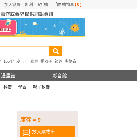
加入會員
紅利
6折購
購物車
(
0
)
野
16647
皮卡丘
寫真
楊双子
親簽
奧德賽
漫畫館
影音館
科普
學習
親子教養
庫存 = 9
放入購物車