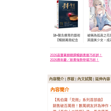
缽•聲灸療育的藝術
被稱為孤高之花
【暢銷萬冊紀念
英國美少女，成
版】——Leo用聲音
我的繼妹以後笨
打通身體任督二
地依賴我(02)
脈，不藥而癒的
2026高寶暑期精選暢銷書展75折起！
「身體風水」養生
2026周年慶／新書強勢登場75折！
學（Sound-
Penetrate）
內容簡介
|
序跋
|
內文試閱
|
延伸內容
內容簡介
【馬伯庸「見微」系列首部曲】

銷售破百萬冊！數萬網友評為神作，最