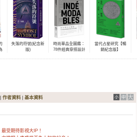
的
失落的符號(紀念新
時尚單品全圖鑑：
當代占星研究【暢
為
版)
78件經典穿搭設計
銷紀念版】
拙
與百年時尚傳奇
|
作者資料
|
基本資料
受期待影視大IP！ 
