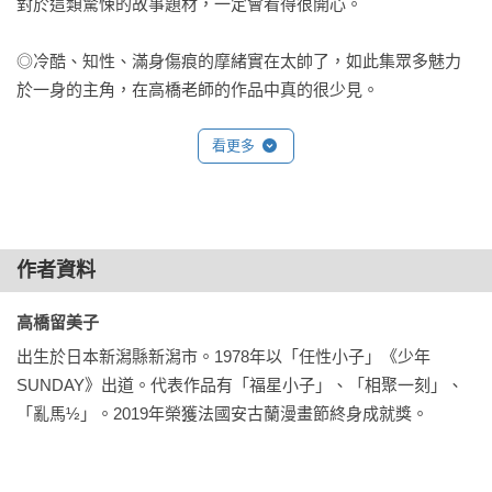
對於這類驚悚的故事題材，一定會看得很開心。

◎冷酷、知性、滿身傷痕的摩緒實在太帥了，如此集眾多魅力
於一身的主角，在高橋老師的作品中真的很少見。

◎一開始看的時候，感覺故事很老套，沒想到，卻讓我一口氣
看更多
看到最後。老實說，這部作品真的很有趣，所以我決定追下
去。

◎身為高橋留美子的讀者一定要看，因為故事真的非常引人入
作者資料
勝。
高橋留美子 
出生於日本新潟縣新潟市。1978年以「任性小子」《少年
SUNDAY》出道。代表作品有「福星小子」、「相聚一刻」、
「亂馬½」。2019年榮獲法國安古蘭漫畫節終身成就獎。