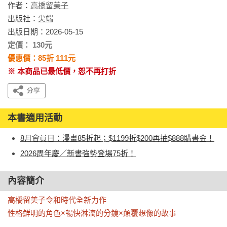
作者：
高橋留美子
出版社：
尖端
出版日期：2026-05-15
定價： 130元
優惠價：85折 111元
※ 本商品已最低價，恕不再打折
本書適用活動
8月會員日：漫畫85折起；$1199折$200再抽$888購書金！
2026周年慶／新書強勢登場75折！
內容簡介
高橋留美子令和時代全新力作

性格鮮明的角色×暢快淋漓的分鏡×顛覆想像的故事