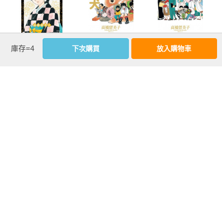
MAO摩緒(21)
高橋留美子傑作
高橋留美子傑作
庫存=4
下次購買
放入購物車
集：專務之犬(全)
集：Ｐ的悲劇(全)
more
優惠活動快訊