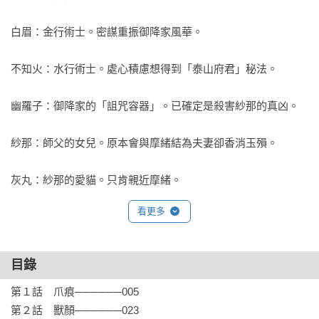
白眉：金行術士。密謀重振御降家風華。

不知火：水行術士。處心積慮想得到「泰山府君」秘法。

幽羅子：御降家的「詛咒容器」。已確定是殺害紗那的真凶。

紗那：師父的女兒。原本會與摩緒結為夫妻卻香消玉殞。

灰丸：紗那的愛貓。只肯親近摩緒。

看更多
真砂：水行術士。與華紋是戀人關係，遭到紗那的妖襲擊而喪
命。

目錄
夏野：土行術士。經證實大五的魂魄就附在她的眼底…

第１話　爪痕──────005

大五：力邀摩緒來到御降家的同門師兄。一度詐死，結果演變
第２話　獸顏──────023
