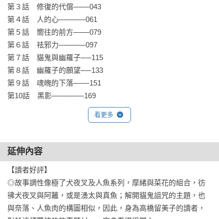
成假咒殺真喪命……

第３話　修復的代償───043

第４話　人的心─────061

【故事簡介】

第５話　嚮往的前方───079

雙馬深受御降家以及獸的邪氣吸引，一度渴望踏足黑暗，卻又
第６話　祛邪力─────097

不敢殺人。

第７話　貓鬼與幽羅子──115

可是如今，那個平凡少年已不復存在…

第８話　幽羅子的願望──133

淪為嗜血邪獸的雙馬，再次朝菜花伸爪襲擊──!!
第９話　魂魄的下落───151

第10話　黑影──────169
看更多
延伸內容
【讀者好評】

◎故事調性像極了犬夜叉及人魚系列，摩緒與菜花的組合，彷
彿犬夜叉與阿籬，或是湧太與真魚；解開貓鬼詛咒的主題，也
與奈落、人魚肉的構圖相似，因此，身為高橋留美子的讀者，