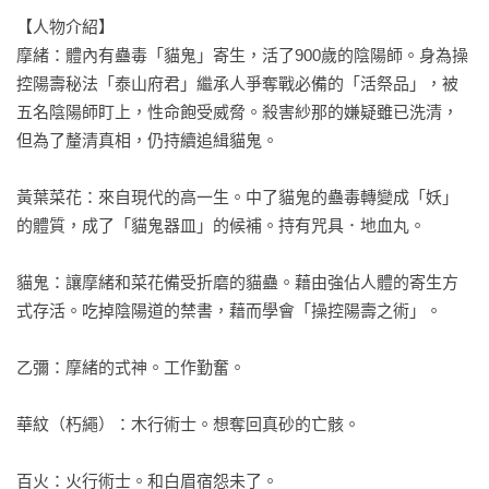
【人物介紹】

摩緒：體內有蠱毒「貓鬼」寄生，活了900歲的陰陽師。身為操
控陽壽秘法「泰山府君」繼承人爭奪戰必備的「活祭品」，被
五名陰陽師盯上，性命飽受威脅。殺害紗那的嫌疑雖已洗清，
但為了釐清真相，仍持續追緝貓鬼。

黃葉菜花：來自現代的高一生。中了貓鬼的蠱毒轉變成「妖」
的體質，成了「貓鬼器皿」的候補。持有咒具．地血丸。

貓鬼：讓摩緒和菜花備受折磨的貓蠱。藉由強佔人體的寄生方
式存活。吃掉陰陽道的禁書，藉而學會「操控陽壽之術」。

乙彌：摩緒的式神。工作勤奮。

華紋（朽繩）：木行術士。想奪回真砂的亡骸。

百火：火行術士。和白眉宿怨未了。
