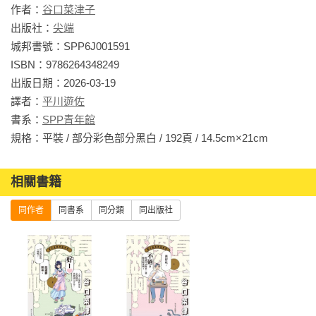
作者：
谷口菜津子
出版社：
尖端
城邦書號：SPP6J001591

ISBN：9786264348249

出版日期：2026-03-19

譯者：
平川遊佐
書系：
SPP青年館
規格：平裝 / 部分彩色部分黑白 / 192頁 / 14.5cm×21cm                
相關書籍
同作者
同書系
同分類
同出版社