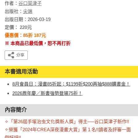
作者：
谷口菜津子
出版社：
尖端
出版日期：2026-03-19
定價： 220元
優惠價：85折 187元
※ 本商品已最低價，恕不再打折
本書適用活動
8月會員日：漫畫85折起；$1199折$200再抽$888購書金！
2026周年慶／新書強勢登場75折！
內容簡介
✧「第26屆手塚治虫文化獎新人獎」得主──谷口菜津子新作!!

✧榮獲「2024年CREA深夜漫畫大賞」第１名!!讀者及評審一面
倒好評!!
