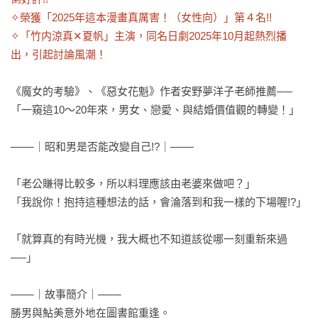
✧榮獲「2025年這本漫畫真厲害！（女性向）」第４名!!

✧「竹内涼真✕夏帆」主演，同名日劇2025年10月起熱烈播
出，引起討論風潮！
《魔女的考驗》、《惡女花魁》作者安野夢洋子老師推薦──

「一窺這10～20年來，男女、戀愛、與結婚價值觀的轉變！」

───｜昭和男是否能改變自己!?｜───

「老公賺得比較多，所以料理應該由老婆來做吧？」

「我說你！抱持這種想法的話，會淪落到和我一樣的下場喔!?」

「就算真的有時光機，我大概也不知道該從哪一刻重新來過
──」

───｜故事簡介｜───

勝男與鮎美意外地在圖書館重逢。
