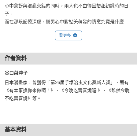
心中驚訝與混亂交錯的同時，兩人也不由得回想起初識時的日
子。

而在那段記憶深處，勝男心中對鮎美萌發的情意究竟是什麼
──？

看更多
此外，故事更深入到勝男的故鄉大分，家庭、父母、兄弟之間
未曾直面的問題逐漸浮現。

作者資料
同時，鮎美與新戀人──湊之間的祕密，也逐步揭曉。

谷口菜津子 
挑戰世間認為「理所當然」的框架，這是一部描繪改變與重生
日本漫畫家，曾獲得「第26屆手塚治虫文化獎新人獎」，著有
的新時代戀愛故事，第3集隆重登場！

《有本事換你來做啊！》、《今晚吃壽喜燒喔!》、《雖然今晚
本集特別收錄《有本事換你來做啊！》✕《豆與麥》的跨作品合
不吃壽喜燒》等。
作特別篇！
基本資料