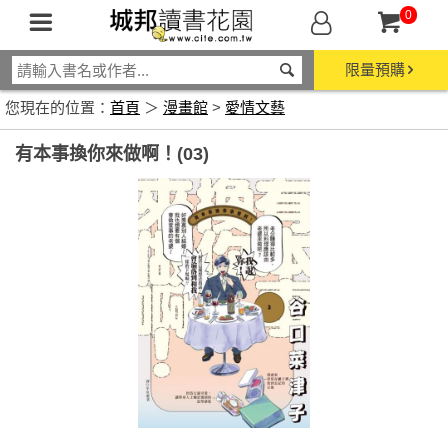
0
限量預購
您現在的位置：
首頁
＞
漫畫館
>
愛情文藝
有本事換你來做啊！(03)