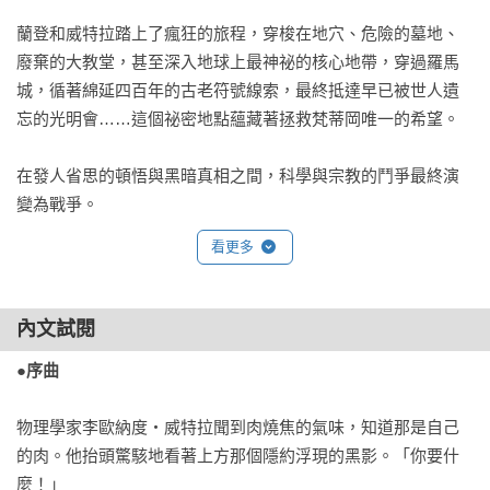
蘭登和威特拉踏上了瘋狂的旅程，穿梭在地穴、危險的墓地、
廢棄的大教堂，甚至深入地球上最神祕的核心地帶，穿過羅馬
城，循著綿延四百年的古老符號線索，最終抵達早已被世人遺
忘的光明會……這個祕密地點蘊藏著拯救梵蒂岡唯一的希望。

在發人省思的頓悟與黑暗真相之間，科學與宗教的鬥爭最終演
變為戰爭。
看更多
內文試閱
●序曲
物理學家李歐納度‧威特拉聞到肉燒焦的氣味，知道那是自己
的肉。他抬頭驚駭地看著上方那個隱約浮現的黑影。「你要什
麼！」
