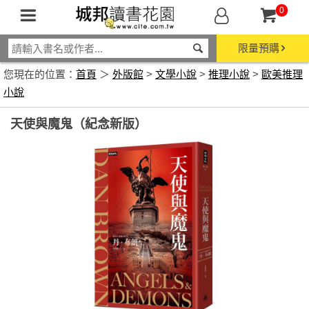
0
限量預購
您現在的位置：
首頁
＞
外版館
>
文學小說
>
推理小說
>
歐美推理
小說
天使與魔鬼（紀念新版）