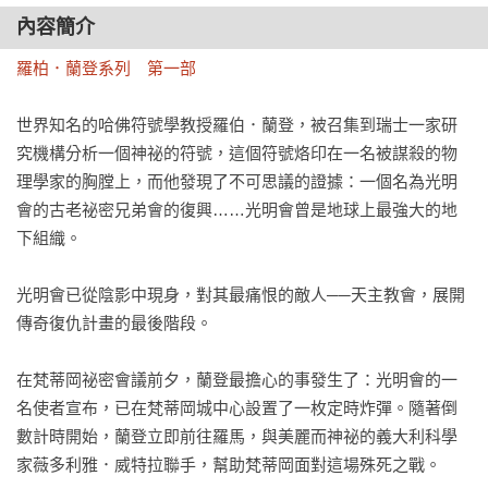
內容簡介
羅柏．蘭登系列　第一部
世界知名的哈佛符號學教授羅伯．蘭登，被召集到瑞士一家研
究機構分析一個神祕的符號，這個符號烙印在一名被謀殺的物
理學家的胸膛上，而他發現了不可思議的證據：一個名為光明
會的古老祕密兄弟會的復興……光明會曾是地球上最強大的地
下組織。

光明會已從陰影中現身，對其最痛恨的敵人──天主教會，展開
傳奇復仇計畫的最後階段。

在梵蒂岡祕密會議前夕，蘭登最擔心的事發生了：光明會的一
名使者宣布，已在梵蒂岡城中心設置了一枚定時炸彈。隨著倒
數計時開始，蘭登立即前往羅馬，與美麗而神祕的義大利科學
家薇多利雅．威特拉聯手，幫助梵蒂岡面對這場殊死之戰。
