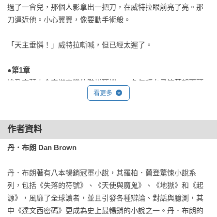
過了一會兒，那個人影拿出一把刀，在威特拉眼前亮了亮。那
刀逼近他。小心翼翼，像要動手術般。

「天主垂憐！」威特拉嘶喊，但已經太遲了。

●第1章
埃及吉薩大金字塔高聳的階梯頂端，一名年輕女子笑著朝下頭
看更多
喊。「羅柏，快點！我就知道我該嫁個年輕點的老公！」她的
笑容好神奇。

作者資料
他掙扎著往上，卻覺得兩腿沈得像石頭似的。「等一下，」他
哀求著。「拜託……」

丹．布朗 Dan Brown
他往上攀爬，視線開始模糊。耳邊響起雷霆般的聲音。*我一定
丹．布朗著有八本暢銷冠軍小說，其羅柏．蘭登驚悚小說系
得追上她！*但他再度朝上看時，那個女人不見了。她原來的位
列，包括《失落的符號》、《天使與魔鬼》、《地獄》和《起
置站著一個缺了牙的老人。那老人往下凝視著他，彎起雙唇露
源》，風靡了全球讀者，並且引發各種辯論、對話與臆測，其
出一個孤寂的鬼魅面容。然後他發出一聲極度痛苦的吶喊，響
中《達文西密碼》更成為史上最暢銷的小說之一。丹．布朗的