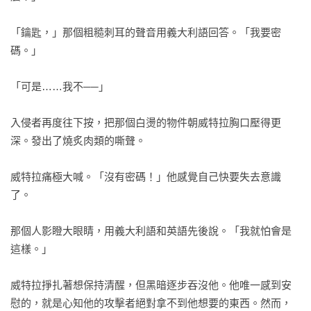
「鑰匙，」那個粗糙刺耳的聲音用義大利語回答。「我要密
碼。」

「可是……我不──」

入侵者再度往下按，把那個白燙的物件朝威特拉胸口壓得更
深。發出了燒炙肉類的嘶聲。

威特拉痛極大喊。「沒有密碼！」他感覺自己快要失去意識
了。

那個人影瞪大眼睛，用義大利語和英語先後說。「我就怕會是
這樣。」

威特拉掙扎著想保持清醒，但黑暗逐步吞沒他。他唯一感到安
慰的，就是心知他的攻擊者絕對拿不到他想要的東西。然而，