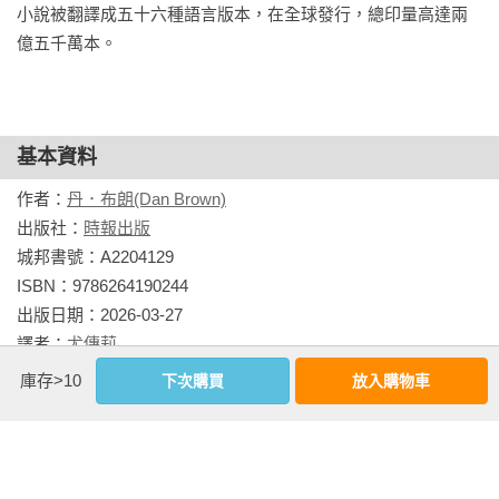
徹沙漠。

小說被翻譯成五十六種語言版本，在全球發行，總印量高達兩
億五千萬本。
羅柏‧蘭登從夢魘中驚跳起來。床邊的電話正在響。他茫然地
拿起話筒。

「喂？」

基本資料
作者：
丹．布朗(Dan Brown)
「我要找羅柏‧蘭登，」一個男人的聲音說。

出版社：
時報出版
城邦書號：A2204129

蘭登在空蕩蕩的床上坐起身，想讓自己的腦袋清醒過來。
ISBN：9786264190244

「我……我是羅柏‧蘭登。」他瞥了數字顯示鐘一眼，上頭是
出版日期：2026-03-27

上午五點十八分。

譯者：
尤傳莉
書系：
PEOPLE
庫存>10
下次購買
放入購物車
「我得立刻見你。」

規格：平裝 / 黑白 / 624頁 / 14.8cm×21cm                
「你是哪一位？」

相關書籍