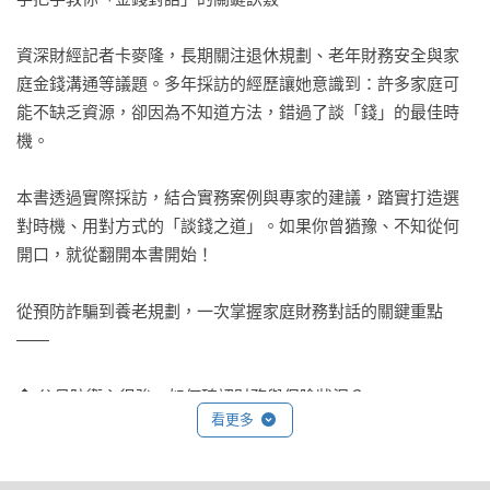
資深財經記者卡麥隆，長期關注退休規劃、老年財務安全與家
庭金錢溝通等議題。多年採訪的經歷讓她意識到：許多家庭可
能不缺乏資源，卻因為不知道方法，錯過了談「錢」的最佳時
機。

本書透過實際採訪，結合實務案例與專家的建議，踏實打造選
對時機、用對方式的「談錢之道」。如果你曾猶豫、不知從何
開口，就從翻開本書開始！

從預防詐騙到養老規劃，一次掌握家庭財務對話的關鍵重點
——

◆ 父母防衛心很強，如何確認財務與保險狀況？

看更多
◇ 如何判斷父母是否正面臨投資詐騙或財務風險？

◆ 居住安排、老後生活選擇，怎麼談才能尊重父母意願？

◇ 遺產與法律文件讓人霧煞煞？子女一定要知道的關鍵事項
