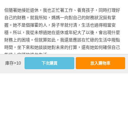
當爸媽準備透露更多時

所有你該收集的關鍵資訊

但隨著她接近退休，我也正忙著工作、養育孩子，同時打理好
為什麼你該收集這些資料？

自己的財務。就我所知，媽媽一向對自己的財務狀況挺有掌
握。她不是個揮霍的人，房子早就付清，生活也過得相當安
第10章　與父母談談遺產規劃

穩。所以，我從未想過她在退休或年紀大了以後，會出現什麼
財務授權書

財務上的困境。但就算如此，我還是應該在忙碌的生活中撥點
預立醫療指示

時間，坐下來和她談談她對未來的打算，還有她如何確保自己
遺囑或生前信託

能過上安穩的退休生活。

爸媽適合自己動手處理嗎？

庫存>10
下次購買
放入購物車
說起來，我還是有做到一點的。二○○三年，我和先生從華府搬
第11章　與父母談談詐騙

回家鄉的時候，我曾建議媽媽去了解一下長期照護保險。她和
年長者為何成為目標？

爸爸早在那之前的幾年就離婚了，所以如果晚年得了失智症或
如何幫助爸媽避免被詐騙

其他無法自理的病，身邊不會有伴侶照顧。有份長期照護保
爸媽已經成為受害者的警訊

險，至少能在她需要照護時，確保相關費用有著落。

如何保護失智的爸媽不被詐騙

於是她聽從我的建議，去找了保險業務員談。但沒有一家長期
第12章　與父母談談長期照護

照護保險公司願意讓她投保，因為她被認定風險過高。她患有
什麼是長期照護？
