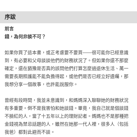
第7章　談錢之前的開場白

最適合的談話時機

序跋
10個實際可行的對話開場方式

首要原則：保持冷靜與尊重

前言

錢，為何非談不可？
第8章　成功談錢的步驟

步驟一：選對時機和地點開口

如果你買了這本書，或正考慮要不要買——很可能你已經意識
步驟二：說明你為什麼想談這件事

到，有必要和父母談談他們的財務狀況了。但如果你還不那麼
步驟三：想一個能引導他們說話的問題

確定，還在猶豫是否真的該問他們打算怎麼過退休生活、萬一
步驟四：安排時間深入談一次

需要長期照護能不能負擔得起，或他們是否已經立好遺囑，那
步驟五：從簡單的問題開始

我想分享一個故事，也許能說服你。

步驟六：分多次慢慢聊

步驟七：不帶批評地聆聽，記下所有資訊

曾經有段時間，我並未意識到，和媽媽深入聊聊她的財務狀況
步驟八：讓艱難的話題變得輕鬆

有多重要。倒不是我害怕和她談錢。畢竟，我自己就是個談錢
不臉紅的人，當了十五年以上的理財記者。媽媽也不是那種把
第9章　你需要知道的事

金錢視為禁忌話題的人，雖然在她那一代人裡，很多人（包括
如果爸媽排斥談錢：從基本問題開始

我爸）都對此避而不談。
