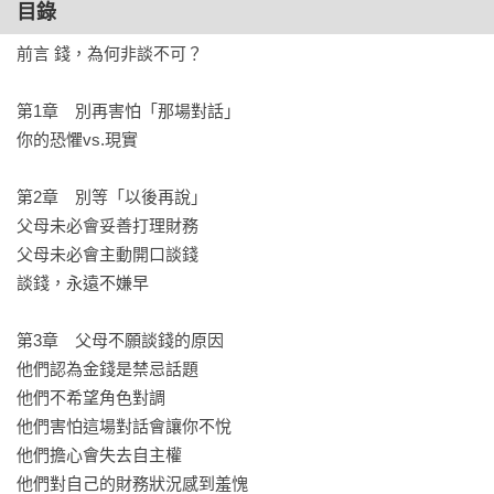
目錄
◆ 當父母拒絕溝通，怎麼做，才能不傷關係？
前言 錢，為何非談不可？

第1章　別再害怕「那場對話」

你的恐懼vs.現實

第2章　別等「以後再說」

父母未必會妥善打理財務

父母未必會主動開口談錢

談錢，永遠不嫌早

第3章　父母不願談錢的原因

他們認為金錢是禁忌話題

他們不希望角色對調

他們害怕這場對話會讓你不悅

他們擔心會失去自主權

他們對自己的財務狀況感到羞愧
