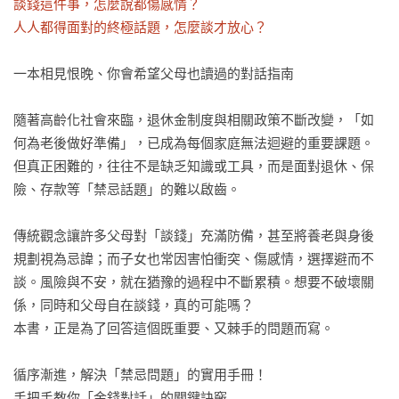
談錢這件事，怎麼說都傷感情？

人人都得面對的終極話題，怎麼談才放心？
一本相見恨晚、你會希望父母也讀過的對話指南

隨著高齡化社會來臨，退休金制度與相關政策不斷改變，「如
何為老後做好準備」，已成為每個家庭無法迴避的重要課題。
但真正困難的，往往不是缺乏知識或工具，而是面對退休、保
險、存款等「禁忌話題」的難以啟齒。

傳統觀念讓許多父母對「談錢」充滿防備，甚至將養老與身後
規劃視為忌諱；而子女也常因害怕衝突、傷感情，選擇避而不
談。風險與不安，就在猶豫的過程中不斷累積。想要不破壞關
係，同時和父母自在談錢，真的可能嗎？

本書，正是為了回答這個既重要、又棘手的問題而寫。

循序漸進，解決「禁忌問題」的實用手冊！

手把手教你「金錢對話」的關鍵訣竅
