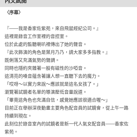
內文試閱
〈序幕〉
『——我是香家佐紫苑，來自飛鼠經紀公司。』

這裡是錄音工作室裡的音控室。

位於此處的監聽喇叭裡傳出了她的聲音。

『此次飾演的角色是葉月乃乃，請大家多多指教。』

既俐落又充滿氣勢的聲調。

同時也隱約夾雜著一股有磁性的沙啞音。

這清亮的嗓音蘊含著讓人想一直聽下去的魔力。

「哎呀～以實力來說～應該就是這名女孩了。」

瀏覽著試鏡者名單的導演壓低音量說道。

「畢竟這角色也充滿自信，感覺她應該很適合喔～」

目前正在舉辦深夜動畫主要角色配音員的試鏡會，從上午一路
持續到現在。

此刻位於錄音室內的試鏡者是新一代人氣女配音員——香家佐
紫苑。
