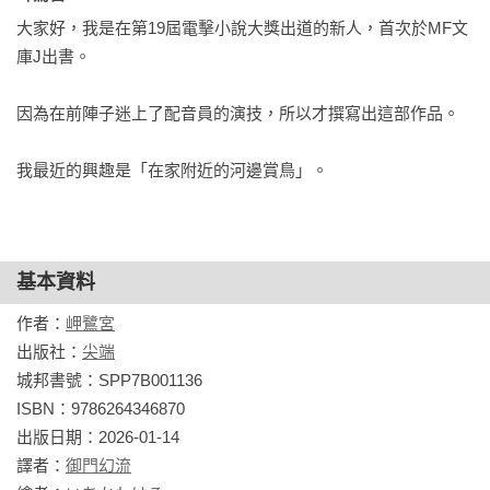
因為這部作品受歡迎到被動漫圈拱為「這會成為下一部招牌大
大家好，我是在第19屆電擊小說大獎出道的新人，首次於MF文
作吧！？」，動畫化一事自然也備受期待。

庫J出書。

此作品的女主角——是個態度強勢卻可愛討喜的女孩子。

也是紫苑此次參加試鏡的角色『葉月乃乃』。

因為在前陣子迷上了配音員的演技，所以才撰寫出這部作品。

對於飾演過多名強勢女性角色的她而言，替這類角色配音堪稱
是駕輕就熟。

我最近的興趣是「在家附近的河邊賞鳥」。
「好，那就開始吧。」

坐在控制台前的音效指導透過對講機向位於錄音室內的紫苑
說：

「妳先講幾句台詞來聽聽，從頭開始唸就好。」

基本資料
『好的。』

紫苑出聲回應後，音控室裡的氛圍瞬間變得相當嚴肅。

作者：
岬鷺宮
飾演女主角最有力的人選就站在裡面，這一刻對作品的成敗是
出版社：
尖端
至關重要。

城邦書號：SPP7B001136

——她會以怎樣的方式來詮釋？

ISBN：9786264346870

現場所有人都情不自禁地開始期待。

出版日期：2026-01-14

紫苑手中的劇本裡，劈頭第一句就是女主角強勢逼問男主角的
譯者：
御門幻流
台詞。
