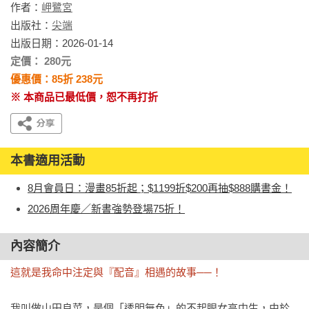
作者：
岬鷺宮
出版社：
尖端
出版日期：2026-01-14
定價： 280元
優惠價：85折 238元
※ 本商品已最低價，恕不再打折
本書適用活動
8月會員日：漫畫85折起；$1199折$200再抽$888購書金！
2026周年慶／新書強勢登場75折！
內容簡介
這就是我命中注定與『配音』相遇的故事──！
我叫做山田良菜，是個「透明無色」的不起眼女高中生，由於