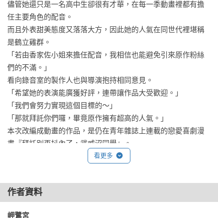
儘管她還只是一名高中生卻很有才華，在每一季動畫裡都有擔
任主要角色的配音。

而且外表甜美態度又落落大方，因此她的人氣在同世代裡堪稱
是鶴立雞群。

「若由香家佐小姐來擔任配音，我相信也能避免引來原作粉絲
們的不滿。」

看向錄音室的製作人也與導演抱持相同意見。

「希望她的表演能廣獲好評，連帶讓作品大受歡迎。」

「我們會努力實現這個目標的～」

「那就拜託你們囉，畢竟原作擁有超高的人氣。」

本次改編成動畫的作品，是仍在青年雜誌上連載的戀愛喜劇漫
畫『拜託別再抖內了，武威沼同學』。

故事講述從事ＶＴｕｂｅｒ的女主角偷偷喜歡著班上某位男同
看更多
學。

不過這名男同學是女主角所扮演之ＶＴｕｂｅｒ的狂粉……於
作者資料
是衍伸出相當扭曲的三角關係，目前漫畫單行本已連載至第三
集，累積發行數量已超過四十萬本。

岬鷺宮 