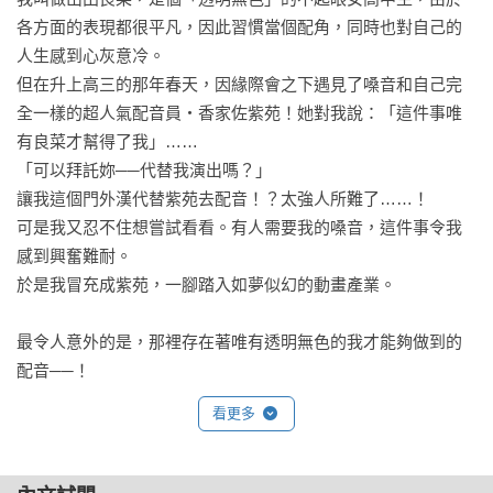
各方面的表現都很平凡，因此習慣當個配角，同時也對自己的
人生感到心灰意冷。

但在升上高三的那年春天，因緣際會之下遇見了嗓音和自己完
全一樣的超人氣配音員‧香家佐紫苑！她對我說：「這件事唯
有良菜才幫得了我」……

「可以拜託妳──代替我演出嗎？」

讓我這個門外漢代替紫苑去配音！？太強人所難了……！

可是我又忍不住想嘗試看看。有人需要我的嗓音，這件事令我
感到興奮難耐。

於是我冒充成紫苑，一腳踏入如夢似幻的動畫產業。

最令人意外的是，那裡存在著唯有透明無色的我才能夠做到的
配音──！
看更多