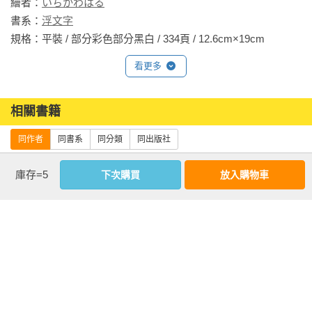
繪者：
いちかわはる
可謂是最能彰顯角色魅力，考驗配音員與角色是否匹配的一
書系：
浮文字
幕。

規格：平裝 / 部分彩色部分黑白 / 334頁 / 12.6cm×19cm                
也是紫苑展現演技的第一聲。

看更多
在她出聲的那一瞬間，就有可能會直接影響結果。

眾人皆屏息以待，將注意力全集中在耳朵上。

經過片刻的寂靜——

相關書籍
紫苑吸了一口氣——

同作者
同書系
同分類
同出版社
『——你……你喜歡的人…是、是誰呢……？』

庫存=5
下次購買
放入購物車
——以蚊蚋般的微弱音量說出台詞。

『是站在你眼前的我……還、還是身為ＶＴｕｂｅｒ的……
我、我呢……？』

下午4點，不起眼
知道天空有多藍
女高中生的配音
的人啊 Alternative
——而且講得吞吞吐吐，嗓音是既沙啞又顫抖。

時間(02) （完）
Melodies