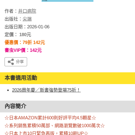
作者：
井口病院
出版社：
尖端
出版日期：2026-01-06
定價： 180元
優惠價：79折 142元
書虫VIP價：142元
本書適用活動
2026周年慶／新書強勢登場75折！
內容簡介
☆日本AMAZON累計600則好評平均4.5顆星☆

☆系列銷售累積50萬部、網路瀏覽數破1000萬次☆

☆日本上市10日緊急再版，累積10刷UP☆