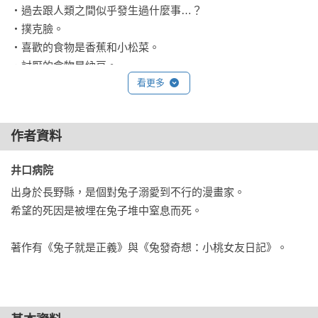
‧過去跟人類之間似乎發生過什麼事…？

‧撲克臉。

‧喜歡的食物是香蕉和小松菜。

‧討厭的食物是納豆。

看更多
‧專長是兔子拳。

‧興趣是挖洞（和追著蝴蝶跑）。

作者資料
香蕉（♂狼手下）

‧少根筋的老實笨蛋。

井口病院 
‧喜歡兔子（的部分偶而會跑出來）。

出身於長野縣，是個對兔子溺愛到不行的漫畫家。

‧其實是個大胃王。

希望的死因是被埋在兔子堆中窒息而死。

小松菜（♂狼手下）

著作有《兔子就是正義》與《兔發奇想：小桃女友日記》。
‧負責吐槽。

‧常被整。

‧嘴裡叼著葉子是為了要跟香蕉有所區分。