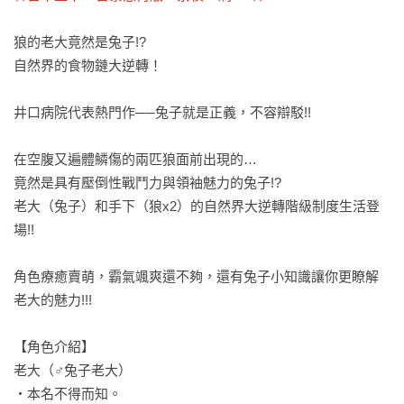
狼的老大竟然是兔子!?

自然界的食物鏈大逆轉！

井口病院代表熱門作──兔子就是正義，不容辯駁!!

在空腹又遍體鱗傷的兩匹狼面前出現的…

竟然是具有壓倒性戰鬥力與領袖魅力的兔子!?

老大（兔子）和手下（狼x2）的自然界大逆轉階級制度生活登
場!!

角色療癒賣萌，霸氣颯爽還不夠，還有兔子小知識讓你更瞭解
老大的魅力!!!

【角色介紹】

老大（♂兔子老大）

‧本名不得而知。
