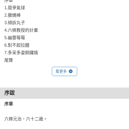
序章

其中又暗藏了什麼樣的陷阱，會對紅子老闆娘和錢天堂造成嚴
1.競爭氣球

重的威脅？

2.撒嬌棒

3.傾訴丸子

◎系列特色

4.六條教授的計畫

特色1.同理每個人的煩惱與壓力：七個短篇故事呈現各年齡主角
5.幽靈莓莓

的煩惱，讓孩子同理每個人的情緒壓力。

6.對不起拉麵

特色2.解憂抒壓的出口：透過故事中遇見的煩惱發生、處理與解
7.多采多姿銅鑼燒

決的過程，找到不一樣的抒壓解憂方法。

尾聲
特色3.解決問題的能力：故事貼近生活，容易產生共感，透過故
事思考問題解決的方法。

看更多
特色4.想像與創造力：跟著主角認識神奇作用的點心或玩具，奇
幻與奇遇的故事，想像力與趣味滿點！

序跋
◎本系列共23冊

序章
1.神奇柑仔店1：帶來幸福的錢天堂

2.神奇柑仔店2：我不想吃音樂果

六條元治，六十二歲。

3.神奇柑仔店3：誰需要除皺酸梅

4.神奇柑仔店4：給我變強的狼饅頭
