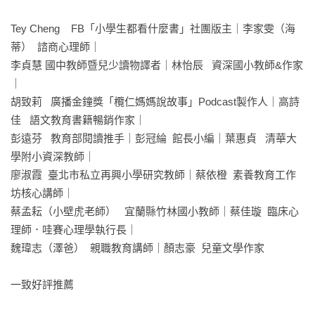
Tey Cheng    FB「小學生都看什麼書」社團版主｜李家雯（海
蒂）  諮商心理師｜

李貞慧 國中教師暨兒少讀物譯者｜林怡辰   資深國小教師&作家
｜

胡致莉   廣播金鐘獎「欖仁媽媽說故事」Podcast製作人｜高詩
佳   語文教育書籍暢銷作家｜

彭遠芬   教育部閱讀推手｜彭冠綸  館長小編｜葉惠貞   清華大
學附小資深教師｜

廖淑霞  臺北市私立再興小學研究教師｜蔡依橙  素養教育工作
坊核心講師｜

蔡孟耘（小壁虎老師）   宜蘭縣竹林國小教師｜蔡佳璇  臨床心
理師．哇賽心理學執行長｜

魏瑋志（澤爸）  親職教育講師｜顏志豪  兒童文學作家

一致好評推薦
