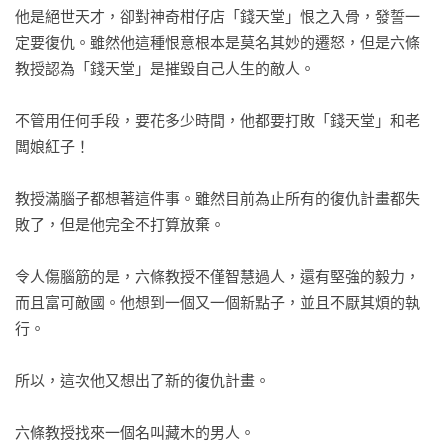
他是絕世天才，卻對神奇柑仔店「錢天堂」恨之入骨，發誓一
5.神奇柑仔店5：我不要帥哥面具！

定要復仇。雖然他這種恨意根本是莫名其妙的遷怒，但是六條
6.神奇柑仔店6：忍耐鉛筆大逆襲

教授認為「錢天堂」是摧毀自己人生的敵人。

7. 神奇柑仔店7：糟糕！我吃了款待梨

8. 神奇柑仔店8：SOS！救急媽媽面具

不管用任何手段，要花多少時間，他都要打敗「錢天堂」和老
9. 神奇柑仔店9：消除痠痛地藏饅頭

闆娘紅子！

10. 神奇柑仔店10：順風耳軟糖的報應

11.神奇柑仔店11：失控的最強驅蟲香水

教授滿腦子都想著這件事。雖然目前為止所有的復仇計畫都失
12.神奇柑仔店12：神祕人與駱駝輕鬆符

敗了，但是他完全不打算放棄。

13.神奇柑仔店13：合身花生與神祕實驗

14.神奇柑仔店14：炫耀餅乾的副作用

令人傷腦筋的是，六條教授不僅智慧過人，還有堅強的毅力，
15.神奇柑仔店15：冒牌的長髮公主餅乾

而且富可敵國。他想到一個又一個新點子，並且不厭其煩的執
16.神奇柑仔店16：忍者薑片的正面對決

行。

17.歡迎光臨錢天堂：神奇柑仔店大圖鑑

18.神奇柑仔店番外篇：神祕可疑的天獄園

所以，這次他又想出了新的復仇計畫。

19.神奇柑仔店17：消痛巧克力的危機

20.神奇柑仔店18：紅子與錢天堂的起點

六條教授找來一個名叫藏木的男人。

21.神奇柑仔店系列：招財貓的每一天
