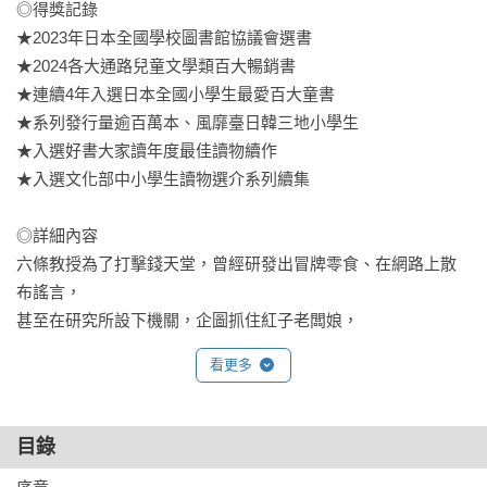
◎得獎記錄

★2023年日本全國學校圖書館協議會選書

★2024各大通路兒童文學類百大暢銷書

★連續4年入選日本全國小學生最愛百大童書

★系列發行量逾百萬本、風靡臺日韓三地小學生

★入選好書大家讀年度最佳讀物續作

★入選文化部中小學生讀物選介系列續集

◎詳細內容

六條教授為了打擊錢天堂，曾經研發出冒牌零食、在網路上散
布謠言，

甚至在研究所設下機關，企圖抓住紅子老闆娘，

然而，這些計畫全都失敗了！

看更多
這一次，他找來更多幫手，並決定傾盡畢生心力，

打造出一款神奇的應用程式「小天使次夢」，作為他的復仇工
具。

目錄
這款應用程式有什麼特殊功能？
