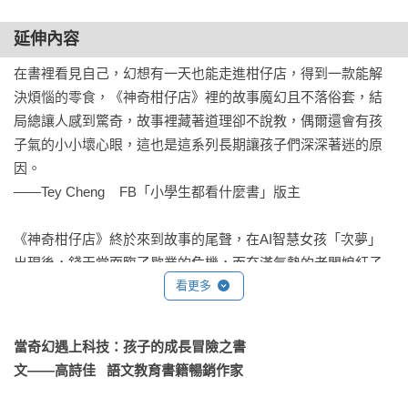
「就是這個。」

快的閱讀經驗，同時顧及中年級孩子對故事的需求，鼓勵孩子
進階閱讀，從「拉近自己與文字的距離」，進階到「自書中探
延伸內容
六條教授把一份厚厚的檔案交給藏木。

求對自己內心及外界世界的瞭解」，並期待在書裡找到認同
在書裡看見自己，幻想有一天也能走進柑仔店，得到一款能解
感。

決煩惱的零食，《神奇柑仔店》裡的故事魔幻且不落俗套，結
「如果你在吃了『錢天堂』零食的客人裡，找到具備這種能力
局總讓人感到驚奇，故事裡藏著道理卻不說教，偶爾還會有孩
的人，就馬上帶來找我。能用花言巧語把人騙來最好，如果不
故事選材從幽默趣味童話、偵探冒險故事，或是小大人的成長
子氣的小小壞心眼，這也是這系列長期讓孩子們深深著迷的原
行，就用強硬的手段把人抓回來。」

心事等等，藉由這些具有正向價值觀的故事打造一個無痛閱讀
因。

的世界，讓孩子的閱讀興趣持續在高點，同時深耕閱讀實力。

——Tey Cheng    FB「小學生都看什麼書」版主

藏木聽了六條教授的話，臉頰忍不住抽搐起來。

V【樂讀456系列】初階：兩萬到四萬字中篇故事，可按章節分
斷閱讀，培養孩子的閱讀續航力

《神奇柑仔店》終於來到故事的尾聲，在AI智慧女孩「次夢」
「抓回來後……你想要做什麼？」

【樂讀456系列】進階：四萬到六萬字長篇故事，更細膩深刻的
出現後，錢天堂面臨了歇業的危機，而充滿氣勢的老闆娘紅子
情節，幫助孩子發展思辨力
似乎也要和小讀者們告別了。許多對這部作品依依不捨的孩
看更多
「你放心，我不打算傷害這些人一根寒毛，只是要求他們讓我
子，肯定無法滿足吧。但是每一次的努力、每一次的渴望，要
複製一些東西……這一切都是為了消滅『錢天堂』。」

做到什麼時候才能滿足呢？作者廣嶋玲子似乎在最終章，替
當奇幻遇上科技：孩子的成長冒險之書

《神奇柑仔店》的客人與讀者們，找到了一個好方法。

「錢天堂……」藏木頓時雙眼發亮，「沒問題，包在我身
文——高詩佳   語文教育書籍暢銷作家
——胡致莉   廣播金鐘獎「欖仁媽媽說故事」Podcast製作人

上。」
