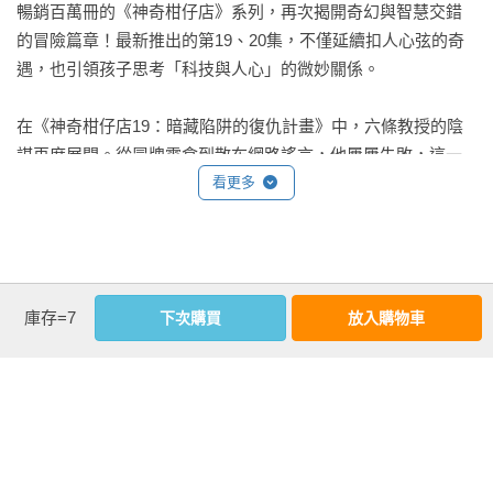
暢銷百萬冊的《神奇柑仔店》系列，再次揭開奇幻與智慧交錯
延續《神奇柑仔店》系列的奇幻魅力，同時融入當代社會關
「謝謝，你辦事，我放心。需要資金和助手時，隨時告訴我。
的冒險篇章！最新推出的第19、20集，不僅延續扣人心弦的奇
懷。孩子在閱讀過程中會被緊張情節吸引，也

我會像之前一樣，隨時提供支援。」

遇，也引領孩子思考「科技與人心」的微妙關係。

逐漸意識到：便利不等於解答，依賴無法真正解決煩惱。唯有
勇敢面對內心，才能找到真正的出路。

「好。」

在《神奇柑仔店19：暗藏陷阱的復仇計畫》中，六條教授的陰
——高詩佳   語文教育書籍暢銷作家

謀再度展開。從冒牌零食到散布網路謠言，他屢屢失敗，這一
藏木拿著檔案走出辦公室後，六條教授咧嘴笑了起來。

次卻寄望於名為「小天使次夢」的應用程式。表面貼心周到的
看更多
沒想到《神奇柑仔店》也跟上了AI的步伐，竟然把AI寫進故事裡
APP暗藏危險陷阱，科技以全知全能滲入生活，紅子老闆娘與
了。究竟是神奇柑仔店紅子的商品，還是六條教授發明的「小
「下一次……這次必定能夠成功。」

錢天堂能否化解挑戰，是故事的亮點。

天使次夢」App可以幫助人們解決問題呢？剩下的就交給你自己
來閱讀吧！

教授自信滿滿的嘀咕著。
《神奇柑仔店20：錢天堂的終極挑戰》則將矛盾推向高潮。
作者資料
——彭冠綸  館長小編

庫存=7
下次購買
放入購物車
「小天使次夢」一推出便風靡全國，甚至引發「次夢依賴
廣嶋玲子
症」。許多人將煩惱交給這個虛擬朋友，錢天堂生意急速下
面對AI 科技的日新月異，有正確的心態和價值判斷，養成媒體
滑，紅子老闆娘面臨前所未有的困境。當人工智慧與魔法點心
識讀的能力，使用它但不依賴它，這樣AI才能成為生活幫手而
一九八一年出生於日本神奈川縣。以《水妖森林》獲得少年冒
正面交鋒，不僅精采，也引發思考：究竟誰才是真正能幫助人
不是殺手。

險小說大獎，著有《送行者的女兒》、《鐵匠的女兒》、《盜
們的力量？

——葉惠貞    清華大學附小資深教師

角妖傳》、《幽靈貓福子》、【神奇柑仔店】系列、【魔法十
年屋】系列、【怪奇漢方桃印】系列、【穿越驚奇圖書館】系