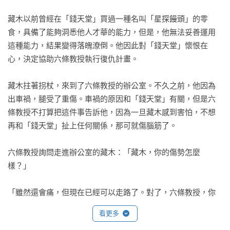
22.神奇柑仔店19：暗藏陷阱的復仇計畫

藏木以前曾經在「錢天堂」買過一種名叫「星探饅頭」的零
23.神奇柑仔店20：錢天堂的終極挑戰

食，具備了能夠洞悉他人才華的能力，但是，他無法妥善運用
這種能力，結果變得落魄潦倒。他因此對「錢天堂」懷恨在
◎本書關鍵字：神奇柑仔店、紅子、廣嶋玲子、問題解決、解
心，決定協助六條教授執行復仇計畫。

憂雜貨店

◎有注音，適合8歲以上閱讀

藏木拄著拐杖，來到了六條教授的辦公室。不久之前，他因為
◎教育議題分類：家庭教育、品德、生命、資訊、多元文化、
出車禍，腿受了重傷。車禍的原因和「錢天堂」有關，但是六
閱讀素養

條教授不打算把這件事告訴他，因為一旦藏木感到害怕，不想
◎學習領域分類：語文、社會、藝術與人文 

再和「錢天堂」扯上任何關係，那可就傷腦筋了。

【樂讀456】系列介紹

六條教授詢問走進辦公室的藏木：「藏木，你的傷勢怎麼
【樂讀456系列】是第一套帶領孩子衝破「閱讀之壁」的最佳讀
樣？」

物，提供美好的閱讀經驗，陪伴孩子在閱讀的路上一步步穩扎
穩打，打通閱讀關節。

「雖然還會痛，但現在已經可以走路了。對了，六條教授，你
說找我有事，請問是什麼事？」

系列以好看的故事、多元的題材為國小中高年級、國中讀者設
看更多
計的延伸讀本，二到六萬字中篇的長度，能提供孩子豐富、愉