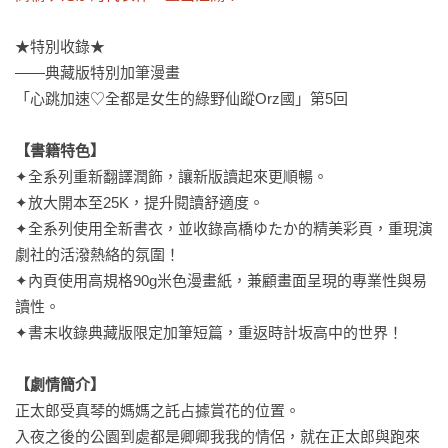
★特別收錄★

——典藏版特別加筆漫畫

「心跳加速♡全都是女生的綠野仙蹤Orz國」第5回

【書籍特色】
✦全系列重新翻譯潤飾，讓新版讀起來更順暢。

✦放大開本至25K，提升閱讀舒適度。

✦全系列使用全新書衣，並收錄高橋ゆたか的精美彩頁，重現演
劇社的活潑熱絡的氛圍！

✦內頁使用高規格90g米色漫畫紙，兼顧畫面呈現的專業性與易
讀性。

✦書末收錄典藏版限定加筆短篇，重返時計坂高中的世界！

【劇情簡介】
正太郎受真琴的媽媽之託占據賞花的位置。

入夜之後的公園到處都是卿卿我我的情侶，就在正太郎與跑來