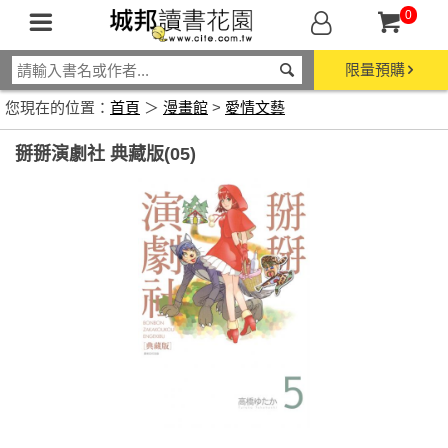
0
限量預購
您現在的位置：
首頁
＞
漫畫館
>
愛情文藝
掰掰演劇社 典藏版(05)