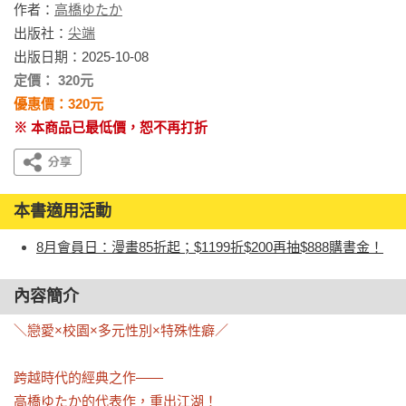
作者：
高橋ゆたか
出版社：
尖端
出版日期：2025-10-08
定價： 320元
優惠價：320元
※ 本商品已最低價，恕不再打折
本書適用活動
8月會員日：漫畫85折起；$1199折$200再抽$888購書金！
內容簡介
＼戀愛×校園×多元性別×特殊性癖／

跨越時代的經典之作——

高橋ゆたか的代表作，重出江湖！