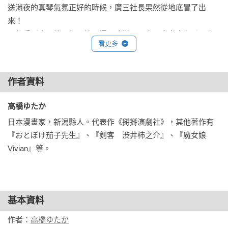
送消夜的真琴氣氛正好的時候，廣三社長果然從地底冒了出
來！

即使受到廣三的百般阻撓，還是改變不了真琴愈來愈在乎正太
看更多
郎的事實。
作者資料
高橋ゆたか 
日本漫畫家，新潟縣人。代表作《掰掰演劇社》，其他著作有
『おとぼけ茄子先生』、『剣客　渋井柿之介』、『魔女娘
Vivian』等。
基本資料
作者：
高橋ゆたか