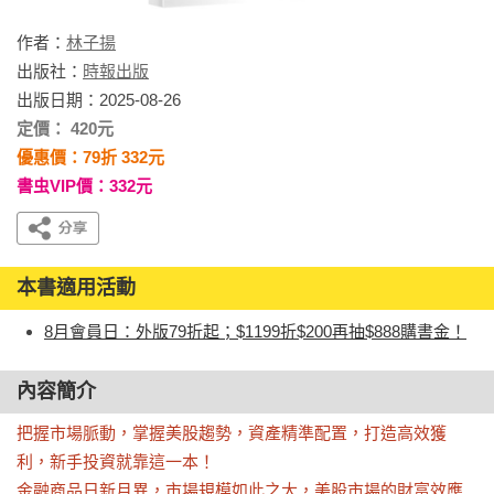
作者：
林子揚
出版社：
時報出版
出版日期：2025-08-26
定價： 420元
優惠價：79折 332元
書虫VIP價：332元
本書適用活動
8月會員日：外版79折起；$1199折$200再抽$888購書金！
內容簡介
把握市場脈動，掌握美股趨勢，資產精準配置，打造高效獲
利，新手投資就靠這一本！

金融商品日新月異，市場規模如此之大，美股市場的財富效應