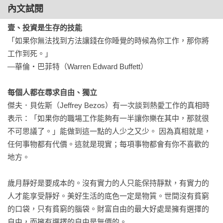
何謂不確定性？

內文試閱
什麼是風險？

似是而非的「去」風險—投資組合再平衡

壹、投資是生存的技能
「事實」和「正確性」是投資決策的根基

「如果你無法找到方法讓錢在你睡覺的時候為你工作，那你將
 安全邊際—價格vs.價值

工作到死。」

 要避免犯錯，但並非不犯錯

—華倫‧巴菲特（Warren Edward Buffett）

 巴菲特的投資方法沒有秘密—但為何無人採用？

 瞭解歷史有助於投資

每個人都在尋求自由、獨立
傑夫．貝佐斯（Jeffrey Bezos）有一次談到熱愛工作的真相時
CH3 「做好」的準備

表示：「如果你的職場工作能夠有一半讓你樂在其中，那就很
01改變的決心

不可思議了。」能做到這一點的人少之又少。 因為真相就是，
 想突破就要改變—重大的改變是必要且痛苦的

任何事物都有代價。這就是現實；每項事物都會有你不喜歡的
 長期投資的好處

地方。

 專注和集中

 投資功課無法逃避—投資的三部曲

歲月靜好是要成本的。沒有實力的人只能保持靜默，有實力的
人才能享受靜好。美好生活的底色一定是物質。世間沒有貧窮
02獨立思考

的口袋，只有貧窮的腦袋。財富自由的最大好處是擁有選擇的
 想成功？請建立專屬的思考模式 

自由，而擁有選擇的自由是無價的。
