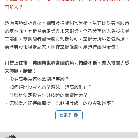
有多大？
透過各項研調數據、圖表及投資個案分析，清楚比對美國股市
的基本面，分析當前走勢與未來趨勢，作者分享個人選股投資
三部曲，幫助讀者釐清股市短期波動，掌握大環境景氣循環，
前進美股市場當贏家，快速掌握飆股，創造持續現金流！

川普上任後，美國與世界各國的角力持續不斷，驚人後座力從
未停歇，請問：
‧投資高手爲何依舊劍指美股？

‧如何避開投資地雷？避免「追高殺低」？

‧什麼是決定投資生涯成績的關鍵因素？

‧怎麼做才能持續取得「巴菲特等級」的投資報酬率？
看更多