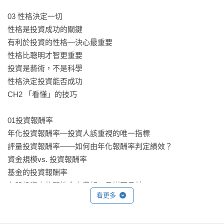
03 性格決定一切

性格是投資成功的關鍵

有利於投資的性格—決心最重要

性格比聰明才智更重要

投資是藝術，不是科學

性格決定投資能否成功

CH2 「看懂」的技巧

01投資報酬率

年化投資報酬率—投資人該重視的唯一指標

評量投資報酬率――如何由年化報酬率判定績效？

資金規模vs. 投資報酬率

基金的投資報酬率

台股投資人的習性令人費解—見樹不見林

看更多
02風險vs.不確定性
