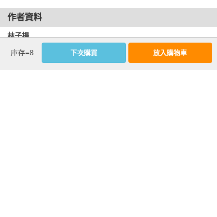
附錄4 ︱林子揚推薦的投資書籍

為維持退休後生活，多達78.3％的上班族打算退休後要繼續開闢
作者資料
附錄5 ︱林子揚推薦的美股網站

收入，主要方式為投資理財（70.5％）、兼職或計時工作
附錄6 ︱林子揚的網站，部落格，和社群
（66.2％）、接案（23.9％）。退休規畫面對的不可預期因素的
林子揚
干擾包括最擔心的物價通膨（62.9％），其次是退休金不夠用
庫存=8
下次購買
放入購物車
（54.3％）、生病無法自理（43.7％）、持續低薪存不到退休金
現為美股專職投資人、財經作家、中英文部落客，資訊工程碩
（42.7％）。

士，曾任職大型跨國科技業25年。專長為軟體、電子裝置設
    根據台灣主計總處公佈的2023年度家庭收支調查結果：平均
計、跨國大型專案，以及企業咨詢。

每人月消費支出為25,726元：假如60歲退休，平均活到80歲，
20年開銷換算下來，約為617萬元。

作者深信並實踐成長股長期投資、集中投資及能力圈內投資的
原則。30年來只投資美股，完整投資生涯29年（1996年至2024
另籌退休財源，股票是主力
年）的年化報酬率為22.76%（同期間標普500指數為8.12%，台
根據台灣人壽2020年起與政大持續追蹤五年的「退休生態觀察
股加權指數為8.25%）。過去29年中，只有5年是負報酬，1995
指標」，在2024年的調查結果：61.7％的民眾評估退休前無法
年時以1元的投資至2024年底，已經成長383倍！ 收獲9檔的10
備足退休金、更有61.9％未退族認為退休金得另籌自備款才夠
倍股、歷經13家持股企業的19次股票分割。

用；其中有高達56.4％選擇股票投資做為退休自籌資金的來源。

總計著有《投資人的美利天堂》、《超級成長股投資法則》、
據台灣證券交易所2024年底的統計，台股開戶人數為1,321.6萬
《10倍股法則》等40本財經和資訊著作。
