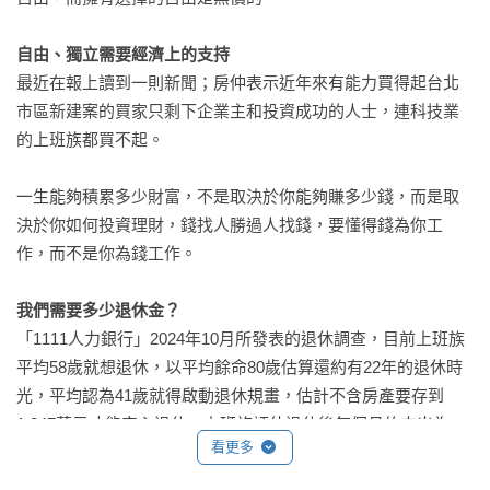
決策無法假手他人—思考不能外包

 群眾是盲目的—不要淪為烏合之眾

自由、獨立需要經濟上的支持
 不要隨波逐流—人云亦云是大忌

最近在報上讀到一則新聞；房仲表示近年來有能力買得起台北
 閱讀的重要性無可取代

市區新建案的買家只剩下企業主和投資成功的人士，連科技業
 建立自己的投資原則

的上班族都買不起。

03市場波動vs.崩盤

一生能夠積累多少財富，不是取決於你能夠賺多少錢，而是取
 股市中，唯一能確定的就是「不確定性」

決於你如何投資理財，錢找人勝過人找錢，要懂得錢為你工
 股市崩盤

作，而不是你為錢工作。

 財富「重新分配」的時刻

 如何面對股市崩盤？

我們需要多少退休金？
 崩盤過後股市總會再攀新高

「1111人力銀行」2024年10月所發表的退休調查，目前上班族
 別把心思花在無謂的事情上

平均58歲就想退休，以平均餘命80歲估算還約有22年的退休時
光，平均認為41歲就得啟動退休規畫，估計不含房產要存到
附錄1 ︱林子揚的歷年年度投資績效表（1996 年至2024 年）

1,247萬元才能安心退休。上班族評估退休後每個月的支出為
看更多
附錄2 ︱全球主要股市過去30 年的報酬表現比較一覽表

27,979元，約是目前收入的66％。

附錄3 ︱林子揚開發的免費美股投資工具程式列表
