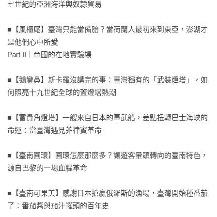
七世紀的亞洲海洋與奴隸貿易

■【風櫃尾】臺灣只能當備胎？當荷蘭人最初來到東亞，澎湖才
是他們心中所愛

Part II｜帝國的在地實驗場

■【鵝鑾鼻】斯卡羅沒講完的事：臺灣獨有的「武裝燈塔」，如
何照亮十九世紀全球的蓋燈塔熱潮

■【富貴角燈塔】一艘來自日本的軍武船，差點扭轉巴士海峽的
命運：當臺灣遇見菲律賓革命

■【臺南圓環】圓環怎麼那麼多？讓遊客暈頭轉向的臺南特色，
源自巴黎的一場血腥革命

■【臺南可果美】感謝日本搶贏俄羅斯的漁場，臺灣開始種番茄
了：番茄醬與茄汁罐頭的百年史
