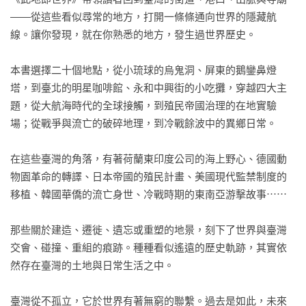
——從這些看似尋常的地方，打開一條條通向世界的隱藏航
線。讓你發現，就在你熟悉的地方，發生過世界歷史。

本書選擇二十個地點，從小琉球的烏鬼洞、屏東的鵝鑾鼻燈
塔，到臺北的明星咖啡館、永和中興街的小吃攤，穿越四大主
題，從大航海時代的全球接觸，到殖民帝國治理的在地實驗
場；從戰爭與流亡的破碎地理，到冷戰餘波中的異鄉日常。

在這些臺灣的角落，有著荷蘭東印度公司的海上野心、德國動
物園革命的轉譯、日本帝國的殖民計畫、美國現代監禁制度的
移植、韓國華僑的流亡身世、冷戰時期的東南亞游擊故事⋯⋯

那些關於建造、遷徙、遺忘或重塑的地景，刻下了世界與臺灣
交會、碰撞、重組的痕跡。種種看似遙遠的歷史軌跡，其實依
然存在臺灣的土地與日常生活之中。

臺灣從不孤立，它於世界有著無窮的聯繫。過去是如此，未來