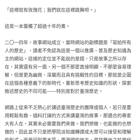
麼竟在臺灣墜機身亡，魂斷異鄉？

「這裡就有玫瑰花；我們就在這裡跳舞吧。」

■【明星咖啡館】俄羅斯人流浪記：臺北街頭的那道羅宋湯，竟
這是一本籌備了超過十年的書。

是來自帝國崩毀後的千里逃亡

二〇一四年，故事網站成立，當時網站的副標題是「寫給所有
■【清境農場】原來不是觀光農場，而是游擊隊軍民的家？他們
人的歷史」，讀者不免認為這是一個以推廣、普及歷史知識為
來自神秘的「贊米亞」

主的網站。這樣的定位並不能說的是錯，只是故事之所以存
在，其實還有另一面，另一個不那麼直接明顯、不那麼容易理
Part IV｜冷戰餘波與異鄉日常

解，但是更為幽微、深層而且具有挑戰性的目標，那就是企圖
■【綠洲山莊】臺灣的監獄，為何關著一縷馬來西亞的魂？從怡
在這個各種意義下的新時代，重新思考歷史知識的形狀，探索
保到綠島，僑生的變奏小夜曲

敘述歷史的不同可能——特別是對於臺灣歷史。

■【腳底按摩店】想不到！臺灣人最愛的足底養身療法，它的發
網路上從來不乏熱心於講述臺灣歷史的團隊或個人，若只是要
源地其實是……美國？

用輕鬆有趣、插科打諢的方式來講臺灣的故事，那適合的專家
大有人在，其實未必需要我們來做。我們想做、也能做的也想
■【永和中興街】臺灣有條韓國街：美味炸醬麵的代價，是韓國
做的，因此並不只是把學院派知識轉譯成大眾可以接受和理解
華僑醒不來的異鄉惡夢

的形式，而是回到更本質、更源頭的地方，尋找歷史之於當代