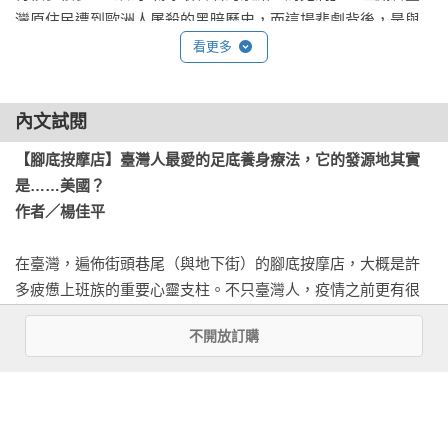
灣原住民遭到歐洲人屠殺的黑暗歷史，而這場悲劇背後，是與
這座島嶼息息相關的亞洲海洋貿易；又如金門「得月樓」的出
看更多
現，反映了二十世紀初年，金門人到南洋的商業歷險，還有華
人和印尼人數百年來的衝突與糾葛。

內文試閱
換句話說，這個企劃的初衷，正是要從生活發現歷史，從臺灣
【腳底按摩店】臺灣人最愛的足底養身療法，它的發源地其實
看見世界，也看見臺灣史與世界史的交織。我們希望將臺灣史
是……美國？

與世界史，這兩個看似平行的概念，結合在一起。

作者／楊佳平
在這樣的做法的背後，潛藏著一個信念，那就是：在地的就是
在臺灣，遍佈街頭巷尾（與地下街）的腳底按摩店，大概是許
國際的，在地的就是世界的，在地的就是全球的。所有的世界
多疲憊上班族的重要心靈支柱。不只臺灣人，疫情之前更有很
史故事，都可以從在地講起；而所有的在地故事，也可以與全
多日韓觀光客特地排行程前來體驗一遭，二○○八年觀光局甚至
球相連。如果我們將世界看做一張巨大的網絡，我們所在的世
不開放訂購
臺北小巨蛋安排了一千零八名腳底按摩師傅與旅客，一同打破
界，無論是臺灣的哪個角落，都是這個張網上的一個節點，而
了「最多人同時體驗腳底按摩」的金氏世界紀錄。

從任何一個節點出發，都有機會看見全世界的模樣。

不過，享受著足下之樂的你可能不知道，堪稱是「臺灣國粹」
只要你懂得如何去看。

的腳底按摩——居然是由一位瑞士神父發揚光大，更與一個遠