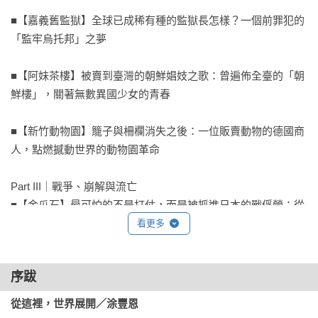
■【嘉義舊監獄】全球已成稀有種的監獄長怎樣？一個前罪犯的
「監牢烏托邦」之夢

■【阿妹茶樓】被賣到臺灣的朝鮮娼妓之歌：曾遍佈全臺的「朝
鮮樓」，關著無數異國少女的青春

■【新竹動物園】籠子與柵欄消失之後：一位販賣動物的德國商
人，點燃撼動世界的動物園革命

Part III｜戰爭、崩解與流亡

■【金瓜石】最可怕的不是打仗，而是被抓進日本的戰俘營：從
礦坑到鐵路，帝國戰俘如何煉成？

看更多
■【和平島】他們因中文檢定沒過而客死夢想之地：逃離「蘇鐵
序跋
地獄」後，沖繩人的環太平洋足跡

從這裡，世界展開／涂豐恩
■【松山機場】不只有甘地！被遺忘的印度獨立運動英雄，為什