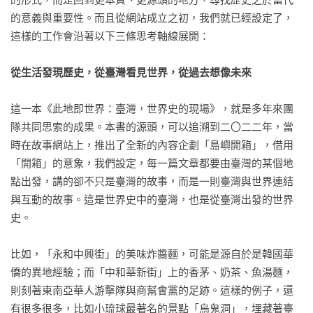
的意義與重要性。而且從網站成立之初，我們就已經設定了，
■【龍山寺算命街】紫微斗數的奇幻漂流：以臺灣為據點「反攻
這樣的工作會沿著以下三條思考軸線展開：

大陸」的紫微斗數

從生活發現歷史，從臺灣看見世界，從過去想像未來
■【故宮】塵封在臺灣博物館裡的神秘黑色鏡子，居然是阿茲特
克帝國的預言之鏡

這一本《此地即世界：臺灣，世界史的現場》，就是多年來團
隊共同思索的成果。本書的源頭，可以追溯到二〇二二年，當
【作者簡介】
時在故事網站上，推出了全新的內容企劃「島嶼開箱」，借用
「開箱」的意象，我們設定，每一篇文章都要由臺灣的某個地
點出發，講的卻不只是臺灣的故事，而是一則臺灣與世界連結
與互動的故事。這是世界史中的臺灣，也是從臺灣出發的世界
史。

比如，「永和中興街」的美味炸醬麵，可能是源自於是韓國華
僑的異地經驗；而「中和華新街」上的香茅、奶茶、魚湯麵，
則刻著東南亞華人游擊隊與商幫會黨的足跡。這樣的例子，還
有很多很多，比如小琉球最著名的景點「烏鬼洞」，埋藏著臺