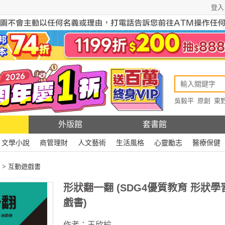
登入
吳毅平
原創
東
原創
Rewire
外版館
套書館
文學小說
商管理財
人文藝術
生活風格
心靈勵志
醫療保健
>
互動遊戲書
形狀翻一翻 (SDG4優質教育 形狀學
戲書)
作者：
王欣榆