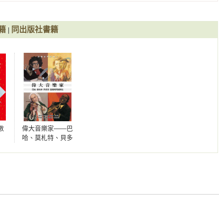
籍
同出版社書籍
|
數
偉大音樂家——巴
哈、莫札特、貝多
芬、路易斯阿姆斯
壯