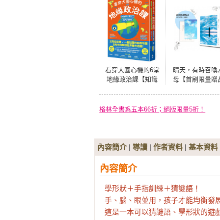
看穿大國心機的6堂
晴天，有時召喚
地緣政治課【知識
母【首刷限量贈
系千萬YT超入門解
透卡版】 （小說
析】：三階段提問×
代長篇新人獎得
一看就懂的圖表地
作！給愛書人的
格林全書系五本66折；絕版限量5折！
圖，全知視角解讀
斕情書）
世界權力遊戲！
內容簡介
|
導讀
|
作者資料
|
基本資料
內容簡介
學形狀＋手指訓練＋猜謎語！

手、腦、眼並用，孩子才能均衡發展
這是一本可以猜謎語、學形狀的遊