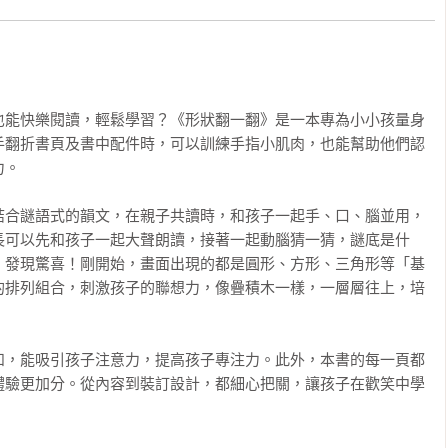
也能快樂閱讀，輕鬆學習？《形狀翻一翻》是一本專為小小孩量身
手翻折書頁及書中配件時，可以訓練手指小肌肉，也能幫助他們認
。

結合謎語式的韻文，在親子共讀時，和孩子一起手、口、腦並用，
長可以先和孩子一起大聲朗讀，接著一起動腦猜一猜，謎底是什
，發現驚喜！剛開始，畫面出現的都是圓形、方形、三角形等「基
的排列組合，刺激孩子的聯想力，像疊積木一樣，一層層往上，培
和，能吸引孩子注意力，提高孩子專注力。此外，本書的每一頁都
體驗更加分。從內容到裝訂設計，都細心把關，讓孩子在歡笑中學