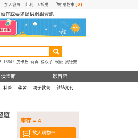
加入會員
紅利
6折購
購物車
(
0
)
野
16647
皮卡丘
寫真
楊双子
親簽
奧德賽
漫畫館
影音館
科普
學習
親子教養
雜誌期刊
習遊
庫存 = 4
放入購物車