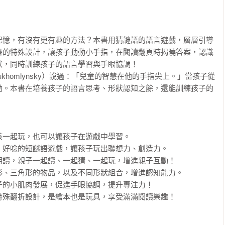
記憶，有沒有更有趣的方法？本書用猜謎語的語言遊戲，層層引導
書的特殊設計，讓孩子動動小手指，在閱讀翻頁時揭曉答案，認識
，同時訓練孩子的語言學習與手眼協調！

Sukhomlynsky）說過：「兒童的智慧在他的手指尖上。」當孩子從
動。本書在培養孩子的語言思考、形狀認知之餘，還能訓練孩子的
一起玩，也可以讓孩子在遊戲中學習。

好唸的短謎語遊戲，讓孩子玩出聯想力、創造力。

讀，親子一起讀、一起猜、一起玩，增進親子互動！

、三角形的物品，以及不同形狀組合，增進認知能力。

的小肌肉發展，促進手眼協調，提升專注力！

特殊翻折設計，是繪本也是玩具，享受滿滿閱讀樂趣！