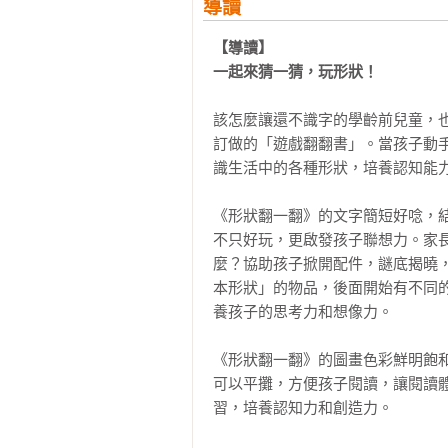
導讀
【導讀】

一起來猜一猜，玩形狀！
該怎麼讓還不識字的學齡前兒童，
訂做的「遊戲翻翻書」。當孩子動
識生活中的各種形狀，培養認知能力
《形狀翻一翻》的文字簡短好唸，
不只好玩，更啟發孩子聯想力。家
麼？協助孩子掀開配件，謎底揭曉
本形狀」的物品，後面開始有不同
養孩子的思考力和想像力。

《形狀翻一翻》的圖畫色彩鮮明飽
可以平攤，方便孩子閱讀，讓閱讀
習，培養認知力和創造力。