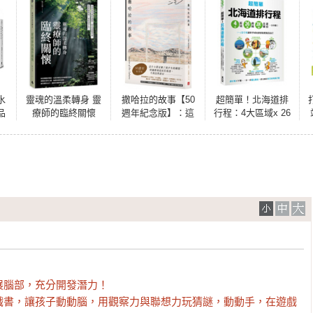
水
靈魂的溫柔轉身 靈
撒哈拉的故事【50
超簡單！北海道排
品
療師的臨終關懷
週年紀念版】：這
行程：4大區域x 26
現
輩子一定要讀的一
條路線x200+食購遊
獎
本三毛！特別收錄
宿一次串聯！1~2日
斑
手寫金句╳珍藏私
行程讓新手或玩家
章╳〈撒哈拉之
都能輕鬆自由行
心〉手稿╳阿雍小
鎮與小家手繪地
圖！
腦部，充分開發潛力！

戲書，讓孩子動動腦，用觀察力與聯想力玩猜謎，動動手，在遊戲