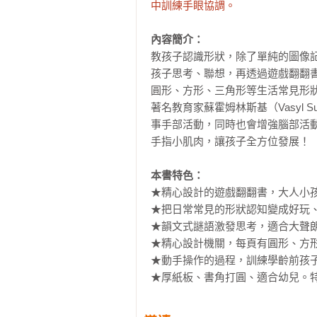
中訓練手眼協調。
內容簡介：
教孩子認識形狀，除了單純的圖像
孩子思考、聯想，再透過遊戲翻翻
圓形、方形、三角形等生活常見形狀
著名教育家蘇霍姆林斯基（Vasyl 
事手部活動，同時也會增強腦部活
手指小肌肉，讓孩子全方位發展！

本書特色：
★精心設計的遊戲翻翻書，大人小孩
★把日常常見的形狀認知變成好玩、
★韻文式謎語激發思考，適合大聲朗
★精心設計機關，每頁有圓形、方形
★動手操作的過程，訓練學齡前孩子
★厚紙板、書角打圓、適合幼兒。