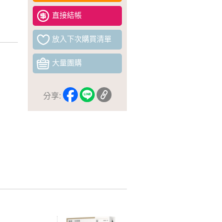
直接結帳
放入下次購買清單
大量團購
分享: