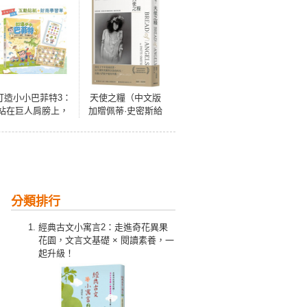
打造小小巴菲特3：
天使之糧（中文版
站在巨人肩膀上，
加贈佩蒂·史密斯給
學習賺錢鈔能力
讀者的親筆信及扉
【超值加碼：互動
頁印簽）
貼紙＋財商學習
單】
分類排行
經典古文小寓言2：走進奇花異果
花園，文言文基礎 × 閱讀素養，一
起升級！