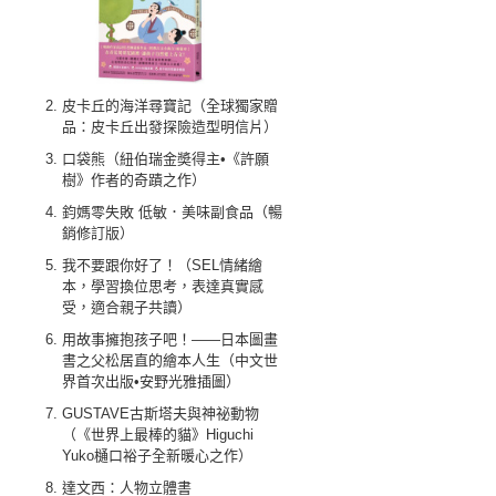
皮卡丘的海洋尋寶記（全球獨家贈
品：皮卡丘出發探險造型明信片）
口袋熊（紐伯瑞金奬得主•《許願
樹》作者的奇蹟之作）
鈞媽零失敗 低敏．美味副食品（暢
銷修訂版）
我不要跟你好了！（SEL情緒繪
本，學習換位思考，表達真實感
受，適合親子共讀）
用故事擁抱孩子吧！——日本圖畫
書之父松居直的繪本人生（中文世
界首次出版•安野光雅插圖）
GUSTAVE古斯塔夫與神祕動物
（《世界上最棒的貓》Higuchi
Yuko樋口裕子全新暖心之作）
達文西：人物立體書