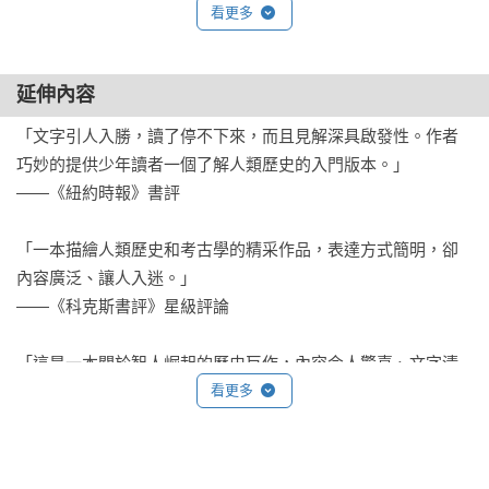
天在希臘，幾乎沒有人信這些神，多半是信耶穌，也有一些信
看更多
阿拉，少數人信溼婆，還有很多人是哪個神都不信 ― 在加拿
大、奈及利亞和印度也是如此。所以那些人說世界是一個個整
齊的盒子，根本就不是真的。同一個國家的人會說不同的語
延伸內容
言、信不同的神；而不同國家的人可能說一樣的語言、信一樣
「文字引人入勝，讀了停不下來，而且見解深具啟發性。作者
的神。

巧妙的提供少年讀者一個了解人類歷史的入門版本。」

——《紐約時報》書評

要是你對那些「盒子人」講這些，他們會火冒三丈，說事情不
應該是這樣。在他們看來，如果希臘人愛吃義大利菜、說英
「一本描繪人類歷史和考古學的精采作品，表達方式簡明，卻
語、信亞洲的神，實在是大逆不道。「盒子人」希望他們能回
內容廣泛、讓人入迷。」

到過去那樣，做個真正的希臘人。

——《科克斯書評》星級評論

但這是不可能的。因為就算回到過去，你會發現所有的事情一
「這是一本關於智人崛起的歷史巨作，內容令人驚喜、文字清
直不停在改變。五千年前，根本還沒有現在這些國家、語言或
晰明瞭；幫助我們了解人類的過去和未來的潛力。」

看更多
宗教。那時候還沒有希臘，沒有加拿大、奈及利亞，也沒有印
——傑夫‧肯尼／《葛瑞的囧日記》作者

度。沒有人講英語、法語或希臘語。沒有人信耶穌、宙斯或溼
婆。沒錯，五千年前已經出現許多國家、語言與宗教，但是和
「哈拉瑞帶領少年讀者進行一趟我們人類的溯源之旅。書中有
現在很不一樣。那是因為人們不斷遷徙，有了新的想法與作