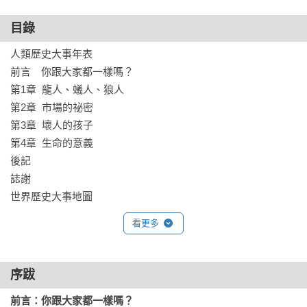
人率先出來接受新事物—

也就是當那個跟大家不一樣的人。

目錄
所以不一樣的人和事並不是壞事，而且未來的人類肯定也會和
人類歷史大事年表

我們不一樣。

前言　你跟大家都一樣嗎？  

第1章  龍人、蟻人、狼人

全球暢銷書《人類大歷史》作者哈拉瑞

第2章  市場的祕密

以獨具特色的寫作風格，為少年讀者量身訂作，《少年讀人類
第3章  壞人的孩子

的故事》和你一起探討：「 為什麼這世界的人與事不會永遠不
第4章  生命的意義

變？」

後記

誌謝

這一次，讓我們跟著哈拉瑞理解人類的多樣性，學習如何彼此
世界歷史大事地圖
合作、共同生存，理解多元文化、培養思辨能力、建立世界公
民意識！
看更多
序跋
前言：你跟大家都一樣嗎？
