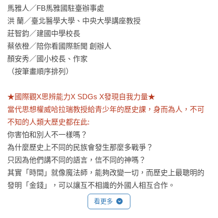
馬雅人／FB馬雅國駐臺辦事處

洪 蘭／臺北醫學大學、中央大學講座教授

莊智鈞／建國中學校長

蔡依橙／陪你看國際新聞 創辦人

顏安秀／國小校長、作家

（按筆畫順序排列）

★國際觀X思辨能力X SDGs X發現自我力量★

當代思想權威哈拉瑞教授給青少年的歷史課，身而為人，不可
不知的人類大歷史都在此:
你害怕和別人不一樣嗎？

為什麼歷史上不同的民族會發生那麼多戰爭？

只因為他們講不同的語言，信不同的神嗎？

其實「時間」就像魔法師，能夠改變一切，而歷史上最聰明的
發明「金錢」，可以讓互不相識的外國人相互合作。

看更多
古往今來，人類有太多事無法達成共識，想改變現狀，必須有