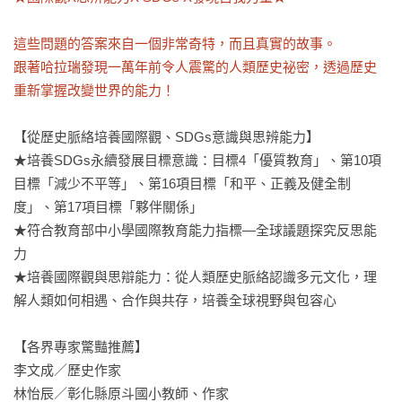
這些問題的答案來自一個非常奇特，而且真實的故事。

跟著哈拉瑞發現一萬年前令人震驚的人類歷史祕密，透過歷史
重新掌握改變世界的能力！
【從歷史脈絡培養國際觀、SDGs意識與思辨能力】

★培養SDGs永續發展目標意識：目標4「優質教育」、第10項
目標「減少不平等」、第16項目標「和平、正義及健全制
度」、第17項目標「夥伴關係」

★符合教育部中小學國際教育能力指標—全球議題探究反思能
力

★培養國際觀與思辯能力：從人類歷史脈絡認識多元文化，理
解人類如何相遇、合作與共存，培養全球視野與包容心

【各界專家驚豔推薦】

李文成／歷史作家

林怡辰／彰化縣原斗國小教師、作家
