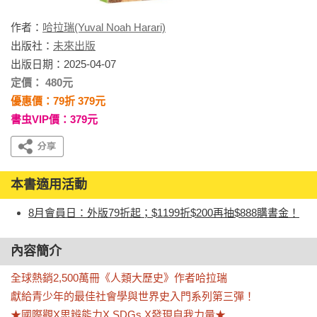
作者：
哈拉瑞(Yuval Noah Harari)
出版社：
未來出版
出版日期：2025-04-07
定價： 480元
優惠價：79折 379元
書虫VIP價：379元
本書適用活動
8月會員日：外版79折起；$1199折$200再抽$888購書金！
內容簡介
全球熱銷2,500萬冊《人類大歷史》作者哈拉瑞

獻給青少年的最佳社會學與世界史入門系列第三彈！ 

★國際觀X思辨能力X SDGs X發現自我力量★
