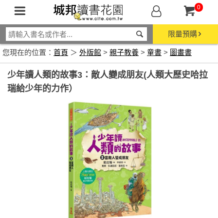
0
限量預購
您現在的位置：
首頁
＞
外版館
>
親子教養
>
童書
>
圖畫書
少年讀人類的故事3：敵人變成朋友(人類大歷史哈拉
瑞給少年的力作）