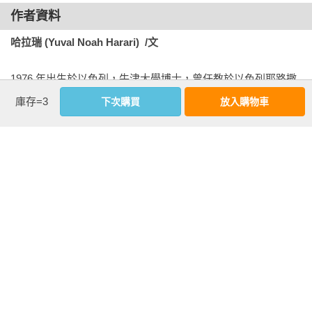
趣的各種發現和史實，以及精采演繹的插畫，將這個宏觀的主
作者資料
法，才出現現在的這些國家、語言與宗教。

題創作成一本令人注目的作品。」

哈拉瑞 (Yuval Noah Harari)  /文
——莎賓娜‧拉蒂瓦／《生物變變變：達爾文的物種起源》作
舉例來說，當年第一批信耶穌的希臘人，一定跟身邊的人很不
者
一樣。連他們的爸媽或祖父母都沒聽過這個來自異國的新宗
1976 年出生於以色列，牛津大學博士，曾任教於以色列耶路撒
教。要改變現狀，必須有人率先出來接受新事物 ― 也就是要當
冷希伯來大學歷史系，目前是劍橋大學「存在風險研究中心」
庫存=3
下次購買
放入購物車
那個跟大家不一樣的人。

特聘研究員，公認是目前影響力數一數二的公共知識分子。

所以如果你覺得自己和身邊的人不一樣，其實再正常不過了。
著作有《人類大歷史》、《人類大命運》、《21 世紀的21 堂
從前生活在你們國家的人，也大都和現在住在這裡的人不一
課》（合稱《人類三部曲》）、《連結：從石器時代到AI紀
樣。就算人們維持和從前一樣，吃相同的食物、講相同的語
元》以及《人類大歷史：知識漫畫》等書，已譯為65 種語文、
言、信相同的神，隨著時間過去，一切都會改變！神明、語
全球銷售 4,500 萬本。英國《衛報》讚揚《人類大歷史》一書
言、食物和人都會變得不同。

讓非小說類市場氣象一新，使「聰明的書」人氣大漲。

可是我們這麼努力維持不變，為什麼事情還是會改變呢？為什
2019 年，他與先生亞哈夫（Itzik Yahav）共同成立 Sapienship 
麼所有的民族、國家、語言、宗教都跟以前不一樣了？舉例來
公司。這是一家對社會有影響力的公司，致力於教育和說故事
說，為什麼希臘人現在信的不是宙斯和阿提密斯，而是改信耶
的計畫，核心使命是傳述和重述我們人類的共同故事。
穌？那些新的神是從哪裡來的？各種外來的神碰在一起，又會