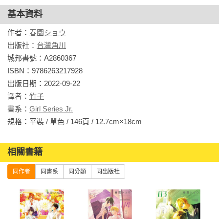
基本資料
作者：
春園ショウ
出版社：
台灣角川
城邦書號：A2860367

ISBN：9786263217928

出版日期：2022-09-22

譯者：
竹子
書系：
Girl Series Jr.
規格：平裝 / 單色 / 146頁 / 12.7cm×18cm                
相關書籍
同作者
同書系
同分類
同出版社