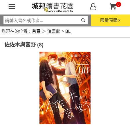
0
限量預購
您現在的位置：
首頁
＞
漫畫館
>
BL
佐佐木與宮野 (8)