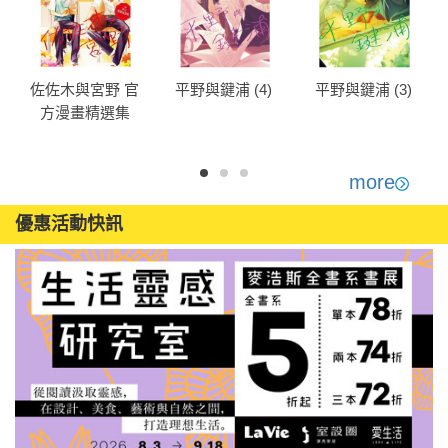
)
佐佐木與宮野 官
平野與鍵浦 (4)
平野與鍵浦 (3)
方漫畫精選集
more
優惠活動快訊