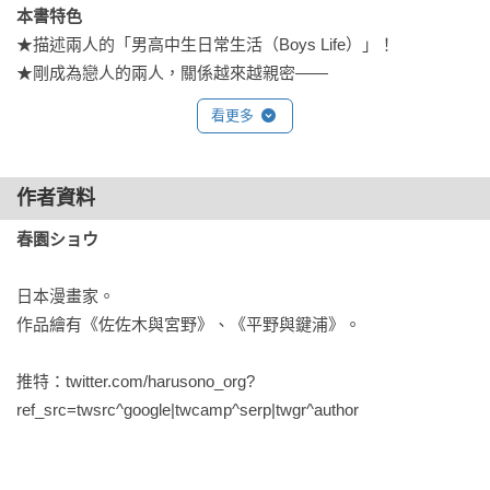
本書特色
★描述兩人的「男高中生日常生活（Boys Life）」！

★剛成為戀人的兩人，關係越來越親密——
看更多
作者資料
春園ショウ
日本漫畫家。

作品繪有《佐佐木與宮野》、《平野與鍵浦》。

推特：twitter.com/harusono_org?
ref_src=twsrc^google|twcamp^serp|twgr^author