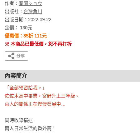
作者：
春園ショウ
出版社：
台灣角川
出版日期：2022-09-22
定價： 130元
優惠價：85折 111元
※ 本商品已最低價，恕不再打折
內容簡介
「全部預留給我。」

佐佐木高中畢業，宮野升上三年級。

兩人的關係正在慢慢發展中…
同時收錄描述

兩人日常生活的番外篇！
