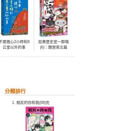
不要擔心2小時和8
如果歷史是一群喵
公里以外的事
(6)：魏晉南北篇
【萌貓漫畫學歷
史】(暢銷二版)
分類排行
相反的你和我(08)完