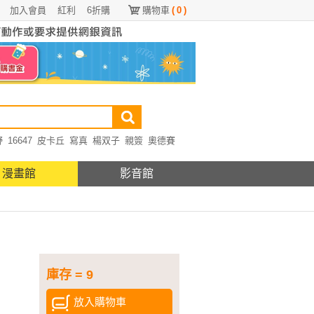
加入會員
紅利
6折購
購物車
(
0
)
野
16647
皮卡丘
寫真
楊双子
親簽
奧德賽
漫畫館
影音館
庫存 = 9
放入購物車