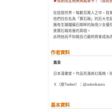
★首刷限定精美典藏書卡！（首刷
在這個世界，每數百萬人之中，就會
他們住在名為「寶石箱」的巨大宅邸
擁有生鏽鐵礦石眼眸的無用少女優
查寶石箱背後的真相。

此時她尚不知曉自己最終將會成為
作者資料
鳳香
日本漫畫家。作品充滿奇幻風格，除
Ｘ（原Twitter）：@ootorikaoru
基本資料