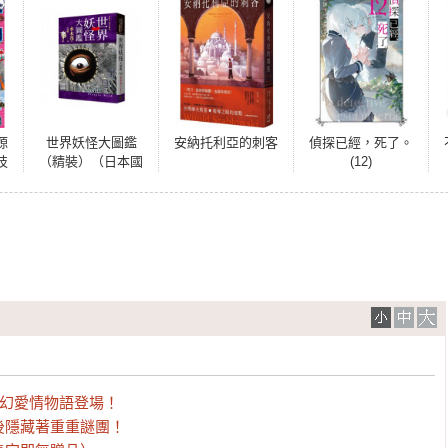
源
世界妖怪大圖鑑
安納托利亞的刺客
偵探已經，死了。
技
（精裝）（日本國
(12)
極
寶大師，鬼太郎作
科
者，妖怪博士水木
茂的全彩圖鑑！）
幻愛情物語登場！

隱藏著重重謎團！
