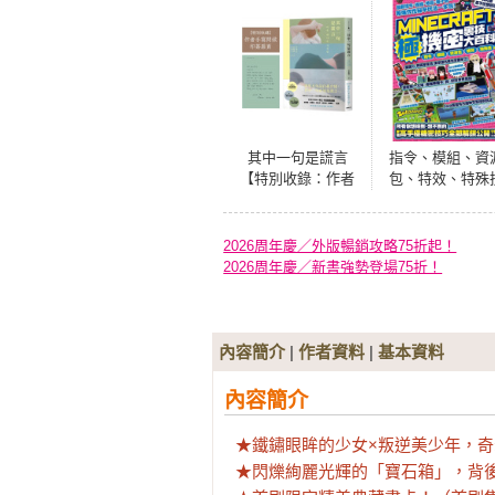
其中一句是謊言
指令、模組、資
【特別收錄：作者
包、特效、特殊
手寫問候印簽扉
等MINECRAFT
頁】
機密裏技大百
2026周年慶／外版暢銷攻略75折起！
2026周年慶／新書強勢登場75折！
內容簡介
|
作者資料
|
基本資料
內容簡介
★鐵鏽眼眸的少女×叛逆美少年，奇
★閃爍絢麗光輝的「寶石箱」，背後