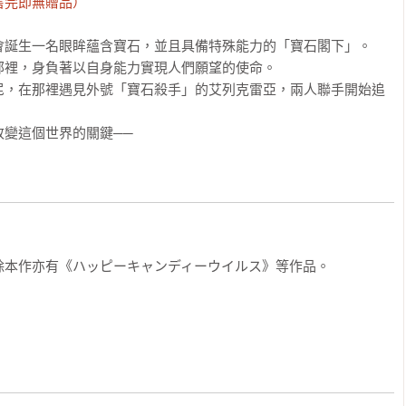
售完即無贈品）
誕生一名眼眸蘊含寶石，並且具備特殊能力的「寶石閣下」。

裡，身負著以自身能力實現人們願望的使命。

尼，在那裡遇見外號「寶石殺手」的艾列克雷亞，兩人聯手開始追
改變這個世界的關鍵──
本作亦有《ハッピーキャンディーウイルス》等作品。
