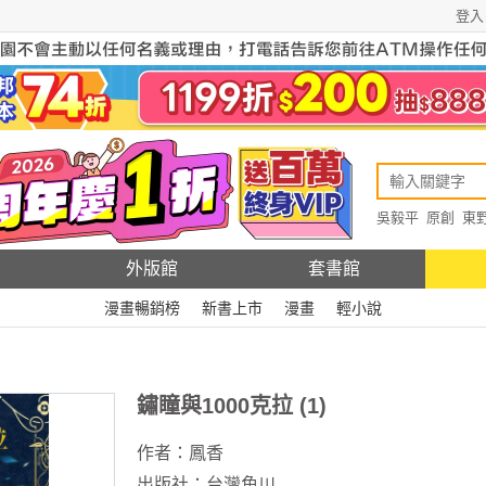
登入
吳毅平
原創
東
原創
Rewire
外版館
套書館
漫畫暢銷榜
新書上市
漫畫
輕小說
鏽瞳與1000克拉 (1)
作者：
鳳香
出版社：
台灣角川