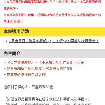
※商品可能因拍攝與不同電腦產生色差，圖片僅供參考，商品依實際供貨
樣式為準。
※商品如經拆封、使用、或拆解以致缺乏完整性及失去再販售價值時，恕
無法退(換)貨！
本書適用活動
8月會員日：漫畫85折起；$1199折$200再抽$888購書金！
內容簡介
✧《天才柳澤教授》、《不思議少年》作者山下和美

✧榮獲第25屆手塚治虫文化賞漫畫大賞首獎!!

✧充滿奇幻與神祕色彩之作!
這個村子裡的人，只能活到50歲──

「這個世界是否真實存在呢？就連這件事都未能得證。」
