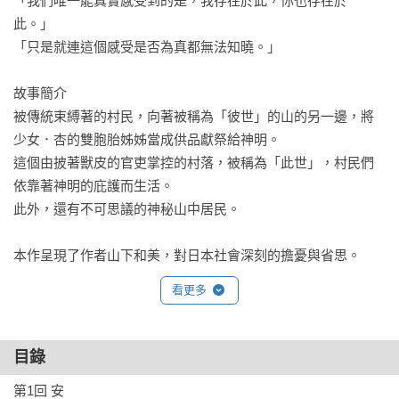
「我們唯一能真實感受到的是，我存在於此，你也存在於
此。」

「只是就連這個感受是否為真都無法知曉。」

故事簡介

被傳統束縛著的村民，向著被稱為「彼世」的山的另一邊，將
少女．杏的雙胞胎姊姊當成供品獻祭給神明。

這個由披著獸皮的官吏掌控的村落，被稱為「此世」，村民們
依靠著神明的庇護而生活。

此外，還有不可思議的神秘山中居民。

本作呈現了作者山下和美，對日本社會深刻的擔憂與省思。
看更多
目錄
第1回 安
