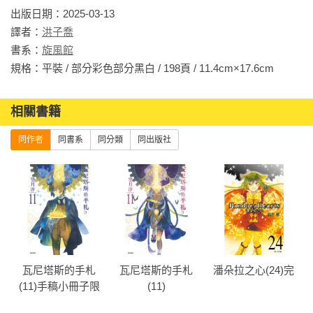
出版日期：2025-03-13

譯者：
洪子喬
書系：
旋風館
規格：平裝 / 部分彩色部分黑白 / 198頁 / 11.4cm×17.6cm         
相關書籍
同作者
同書系
同分類
同出版社
瓦尼塔斯的手札
瓦尼塔斯的手札
潘朵拉之心(24)完
(11)手稿小冊子限
(11)
定版