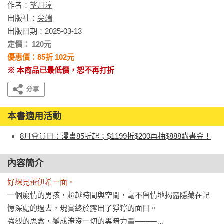
作者：
望月淳
出版社：
尖端
出版日期：2025-03-13
定價： 120元
優惠價：85折 102元
※ 本商品已最低價，恕不再打折
本書適用活動
8月會員日：漫畫85折起；$1199折$200再抽$888購書金！
內容簡介
好想見蕾伊希一面。
一個癡情的男孩，超越時間與空間，毫不留情地揭露隱藏在記
憶深處的過去，現實終於露出了猙獰的面目。

強烈的思念，變成淹沒一切的黑暗力量────…
