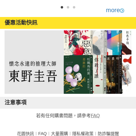
more
優惠活動快訊
注意事項
若有任何購書問題，請參考
FAQ
花園快訊
︱
FAQ
︱
大量團購
︱
隱私權政策
︱
防詐騙提醒