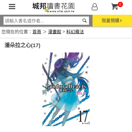
0
限量預購
您現在的位置：
首頁
＞
漫畫館
>
科幻魔法
潘朵拉之心(17)