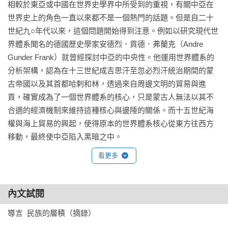
相較於東亞或中國在世界史學界中所受到的重視，有關中亞在
世界史上的角色一直以來都不是一個熱門的話題。但是自二十
世紀九○年代以來，這個問題開始得到注意。例如以研究現代世
界體系聞名的德國歷史學家安德烈．貢德．弗蘭克（Andre 
Gunder Frank）就曾經探討中亞的中央性。他運用世界體系的
分析架構，認為在十三世紀成吉思汗至忽必烈汗統治期間的蒙
古帝國以及其首都哈剌和林，透過來自周邊文明的貿易與進
貢，確實成為了一個世界體系的核心，只是蒙古人無法以其不
合適的經濟機制來維持這種核心與邊陲的關係。而十五世紀海
權與海上貿易的興起，使得原本的世界體系核心從東方往西方
移動，最終使中亞陷入黑暗之中。

看更多
另外還有以研究大歷史（Big History）聞名的美國歷史學家大
衛．克里斯蒂安（David Christian）。他認為內陸歐亞（Inner 
Eurasia，約略與中亞重合）作為一個基於地理學的大型區域，
內文試閱
且在歷史上自成一格，因此可以作為世界史分析的單位。他主
導言  民族的層積（摘錄）

張內陸歐亞雖然生產力較為低落，但其位於歐亞大陸的中央位