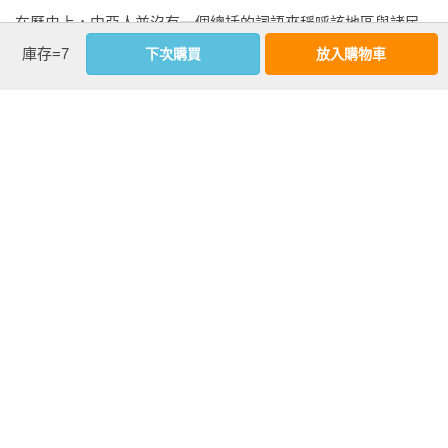
置，導致了內陸歐亞社會得以極度集中與動員稀少的資源。然
在歷史上，中亞人並沒有一個總括的詞語來稱呼該地區與諸民
而，如今工業技術的發展已使內陸歐亞位於地理中心的優勢不
族。中亞人認同的主要構成要素是氏族、部族、地位、地域或
庫存=7
再，無法彌補其低度生產力的劣勢，也因此內陸歐亞失去了在
下次購買
放入購物車
宗教等紐帶，而且這些紐帶常常是多重疊加的。對其廣大遊牧
世界史上作為獨特單位的地位。

人口而言，政治劃界並不重要。控制了人民就控制了領土。

前述兩位世界史學者的研究大致上反映了二十世紀八○年代末至
中亞作為千年來東西方之間的橋樑，受到了中國、印度、伊
九○年代初期冷戰末期世界史學界如何看待中亞在世界史上的地
朗、地中海諸島，以及新近的俄國所影響。它也是薩滿、佛教
位。當時的中亞在共產主義陣營控制下，確實隔絕於外部世
徒、祆教徒、猶太教徒、基督徒與穆斯林的彙聚之處。其變換
界，對於世界史的發展進程影響不大。但是在冷戰結束後，內
的族群、語言、政治與文化邊界包含了兩種互相影響卻有基礎
亞再度向世界開放，在此新局面下，學界又會如何重新估量內
差異的生活方式，而這兩者各居於不同的生態宜居區當中：一
亞的歷史地位呢？近來如美國印第安納大學內陸歐亞學系教授
為綠洲定居人群，另一則為草原遊牧民。上古與中世紀的觀察
白桂思（Christopher I. Beckwith）的《絲路上的帝國》便認
家認為中亞位於「文明」的邊際。由於中亞孕育了前現代時期
為，中亞在十八世紀遭到俄羅斯與清朝兩大帝國瓜分後，使得
最廣大的帝國，故現代史學家視其為歐亞歷史的「核心地區」
絲綢之路的經濟崩潰，導致中亞陷入貧困與落後。雖然在冷戰
或「樞紐」。

過後中亞已經獲得某種程度的獨立，但是仍舊處於政治獨裁與
經濟落後的境況。他將此歸咎於蘇聯遺產與現代主義。某種程
中亞占了地球陸地將近七分之一的面積，約八百萬平方英里。
度上，這種論調仍然暗合前述上個世紀九○年代以來的看法。

今天，中亞西部的人群主要是穆斯林，並且由新近獨立的前蘇