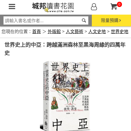
0
限量預購
您現在的位置：
首頁
＞
外版館
>
人文藝術
>
人文史地
>
世界史地
世界史上的中亞：跨越滿洲森林至黑海周緣的四萬年
史