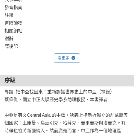
紀晚期」、「中亞，十七與十八世紀」、「俄國統治下的中
發音指南

亞，二十世紀初」五幅地圖，便利讀者對照書中文字敘述閱
註釋

讀。
進階讀物

相關網站

謝辭

看更多
序跋
導讀  把中亞找回來：重新認識世界史上的中亞（摘錄）

蔡偉傑，國立中正大學歷史學系助理教授、本書譯者

中亞是英文Central Asia 的中譯。狹義上指新近獨立的前蘇聯五
個國家：土庫曼、烏茲別克、哈薩克、吉爾吉斯與塔吉克。有
時候也會將新疆納入。然而廣義而言，中亞作為一個地理區