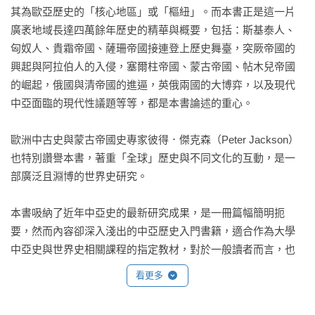
其為歐亞歷史的「核心地區」或「樞紐」。而本書正是這一片
廣袤地域長達四萬餘年歷史的精華與概要，包括：斯基泰人、
匈奴人、貴霜帝國、薩珊帝國接連登上歷史舞臺，突厥帝國的
興起與阿拉伯人的入侵，塞爾柱帝國、蒙古帝國、帖木兒帝國
的崛起，俄國與清帝國的進逼，英俄兩國的大博弈，以及現代
中亞面臨的現代性議題等等，都是本書論述的重心。

歐洲中古史與蒙古帝國史專家彼得．傑克森（Peter Jackson）
也特別讚譽本書，著重「全球」歷史與不同文化的互動，是一
部廣泛且淵博的世界史研究。

本書吸納了近年中亞史的最新研究成果，是一冊篇幅簡明扼
要，然而內容卻深入淺出的中亞歷史入門書籍，適合作為大學
中亞史與世界史相關課程的指定教材，對於一般讀者而言，也
是極佳的科普讀物。

看更多
本書特色
