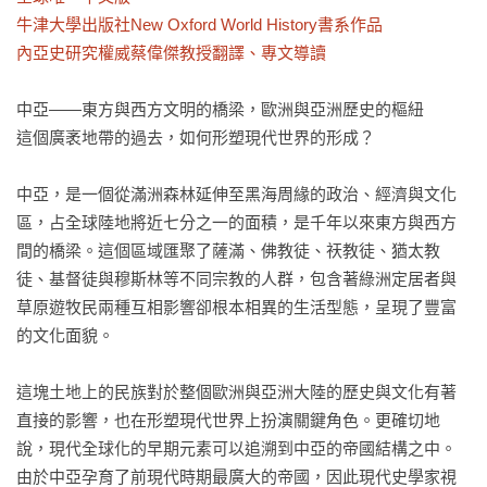
牛津大學出版社New Oxford World History書系作品

內亞史研究權威蔡偉傑教授翻譯、專文導讀
中亞――東方與西方文明的橋梁，歐洲與亞洲歷史的樞紐

這個廣袤地帶的過去，如何形塑現代世界的形成？

中亞，是一個從滿洲森林延伸至黑海周緣的政治、經濟與文化
區，占全球陸地將近七分之一的面積，是千年以來東方與西方
間的橋梁。這個區域匯聚了薩滿、佛教徒、祆教徒、猶太教
徒、基督徒與穆斯林等不同宗教的人群，包含著綠洲定居者與
草原遊牧民兩種互相影響卻根本相異的生活型態，呈現了豐富
的文化面貌。

這塊土地上的民族對於整個歐洲與亞洲大陸的歷史與文化有著
直接的影響，也在形塑現代世界上扮演關鍵角色。更確切地
說，現代全球化的早期元素可以追溯到中亞的帝國結構之中。
由於中亞孕育了前現代時期最廣大的帝國，因此現代史學家視