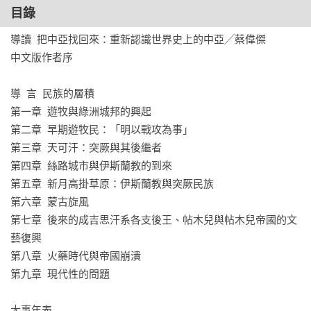
一、本書對於中亞不採狹義之「中亞五國」界說，而採取廣義
目錄
定義，納入從滿洲森林延伸至黑海周緣此一廣袤地帶自上古至
導讀  把中亞找回來：重新認識世界史上的中亞╱蔡偉傑

現代四萬年的歷史，可謂一部中亞的「大歷史」。

中文版作者序

二、本書由內亞史研究權威蔡偉傑教授翻譯，譯文信實可靠，
導  言  民族的層積

除了最低限度的譯註之外，另收錄一篇專文導讀，對全書做了
第一章  遊牧與綠洲城邦的興起

鳥瞰式的介紹。內頁另附有英文原書頁碼，以便與原書對讀。

第二章  早期遊牧民：「明以戰攻為事」

第三章  天可汗：突厥與其後繼者

三、本書提及中國共產黨壓制了維吾爾民族主義，而且重寫了
第四章  絲路城市與伊斯蘭教的到來

新疆的歷史，將其描繪為中國自古以來的一部分，無法在中國
第五章  新月高掛草原：伊斯蘭教與突厥民族

大陸出版，臺灣版即為全球唯一中文版。

第六章  蒙古旋風

第七章  後來的成吉思汗系各支後王、帖木兒與帖木兒帝國的文
四、作為一本導論性的書籍，本書書末附有詳盡且實用的「大
藝復興

事年表」、「發音指南」、「進階讀物」、「相關網站」等資
第八章  火藥時代與帝國崩潰

料，是極具參考價值的研究指南。

第九章  現代性的問題

五、收入「現代中亞」、「突厥帝國」、「蒙古帝國，十三世
大事年表
