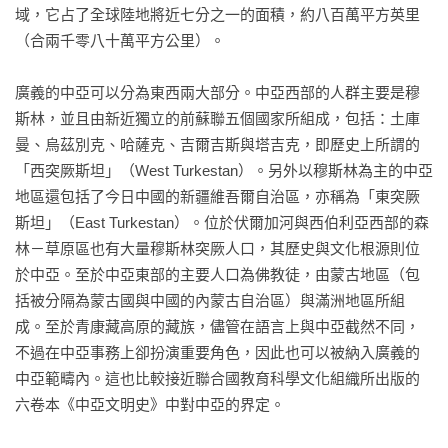
域，它占了全球陸地將近七分之一的面積，約八百萬平方英里
（合兩千零八十萬平方公里）。

廣義的中亞可以分為東西兩大部分。中亞西部的人群主要是穆
斯林，並且由新近獨立的前蘇聯五個國家所組成，包括：土庫
曼、烏茲別克、哈薩克、吉爾吉斯與塔吉克，即歷史上所謂的
「西突厥斯坦」（West Turkestan）。另外以穆斯林為主的中亞
地區還包括了今日中國的新疆維吾爾自治區，亦稱為「東突厥
斯坦」（East Turkestan）。位於伏爾加河與西伯利亞西部的森
林－草原區也有大量穆斯林突厥人口，其歷史與文化根源則位
於中亞。至於中亞東部的主要人口為佛教徒，由蒙古地區（包
括被分隔為蒙古國與中國的內蒙古自治區）與滿洲地區所組
成。至於青康藏高原的藏族，儘管在語言上與中亞截然不同，
不過在中亞事務上卻扮演重要角色，因此也可以被納入廣義的
中亞範疇內。這也比較接近聯合國教育科學文化組織所出版的
六卷本《中亞文明史》中對中亞的界定。
