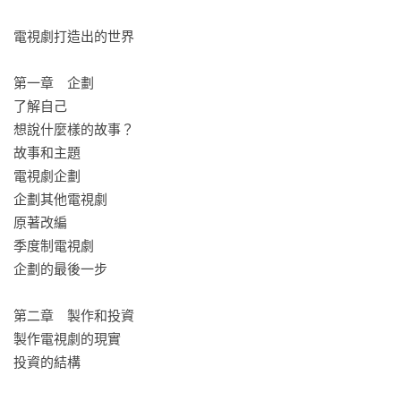
	導演  連個鏡頭都有深意

	演技  表情、台詞，最重要是眼睛 

電視劇打造出的世界

	剪輯  創作的最後階段

第一章　企劃

身為電視劇導演，表珉秀罕見地擁有一票自己的死忠粉絲，被
了解自己

譽為「作家主義導演」。他所製作的韓劇甚至被稱作「表珉秀
想說什麼樣的故事？

電視劇」，擁有品牌口碑。

故事和主題

本書以作者實際製作的作品為例，完整公開從企劃、劇本、表
電視劇企劃

演、美術設計、攝影、音樂、剪輯等關於戲劇製作各方面的訣
企劃其他電視劇

竅和電視劇哲學，具有重要價值，是有志於影像創作、戲劇創
原著改編

作的您不可錯過的一本書。韓劇迷也會拍手叫好！

季度制電視劇

★★★本書為《編、導、演！眾人追看的韓劇，就是這樣誕生
企劃的最後一步

的！》改版★★★

第二章　製作和投資

製作電視劇的現實

投資的結構
