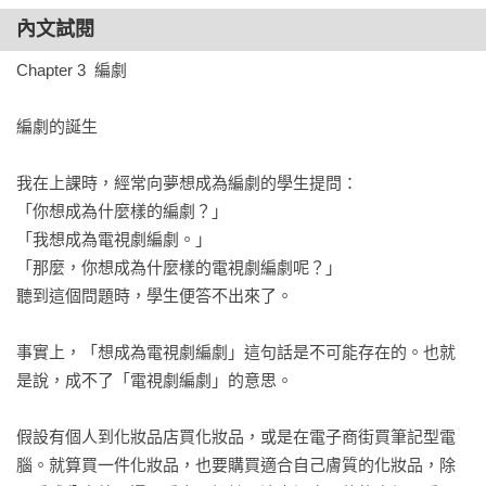
審慎的美術作業

內文試閱
拍攝的技術《謊言》、《傻瓜般的愛情》、《浪漫滿屋》

拍攝的分鏡劇本

Chapter 3  編劇

關於拍攝

編劇的誕生

第五章　演技

演技講述的是人類

我在上課時，經常向夢想成為編劇的學生提問：

扮演人類

「你想成為什麼樣的編劇？」

發揮演技

「我想成為電視劇編劇。」

先天才華，還是後天訓練

「那麼，你想成為什麼樣的電視劇編劇呢？」

演技的兩種表現

聽到這個問題時，學生便答不出來了。

表達台詞

表情演技

事實上，「想成為電視劇編劇」這句話是不可能存在的。也就
演員的角色

是說，成不了「電視劇編劇」的意思。

第六章　剪輯

假設有個人到化妝品店買化妝品，或是在電子商街買筆記型電
也是一種創作

腦。就算買一件化妝品，也要購買適合自己膚質的化妝品，除