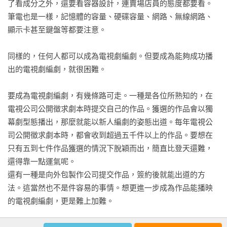
了看成分之外，還要看容器設計，連賣場店員的態度都要看。
第七章　音樂和音效

筆電也是一樣，記憶體的容量、硬碟容量、網路、無線網路、
配合主題的音樂

顯示卡甚至鍵盤等都要注意。

音效

同樣的，任何人都可以成為電視劇編劇。但要成為能夠成功播
第八章　混音（綜合剪輯）作業

出的電視劇編劇，就很困難。

播映前一刻

要成為電視劇編劇，有幾條路可走。一種是各位所熟知的，在
電視劇之外

電視公司公開徵求劇本時提交自己的作品。獲選的作品會以獨
二十年相伴同行  盧熙京
幕劇型態播出，那麼就能以新人編劇的姿態出道。每年電視公
司公開徵求劇本時，都會收到超過五千件以上的作品。要想在
只有五到七件作品獲選的情況下脫穎而出，簡直比登天還難，
還得靠一點運氣呢。

還有一種是向外包製作公司提交作品，簽約後就能出道的方
法。這當然也不是件容易的事情。想更進一步成為作品能播映
的電視劇編劇，更是難上加難。
