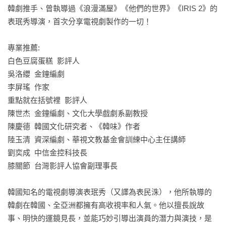
韓劇推手、曾執導過《浪漫滿屋》《他們的世界》《IRIS 2》的
表珉秀導演，首次分享電視劇製作的一切！

專業推薦:

白色豆腐蛋糕  影評人

吳洛纓  金鐘編劇

李屏瑤  作家

重點就在括號裡  影評人

陳世杰  金鐘編劇、文化大學戲劇系副教授

陳慶德  韓國文化研究者、《韓味》作者

陸玉清  資深編劇、華視文教基金會訓練中心主任講師

劉奕成  中信金控科技長

膝關節  台灣影評人協會副理事長

韓國知名的電視劇導演表珉秀（又譯為表民洙），他所執導的
韓劇在韓國、全亞洲都擁有高收視率和人氣。他以擅長說故
事、明快的運鏡見長，並能巧妙引導出演員的潛力與演技，是