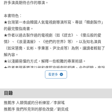
許多演員期待合作的導演。

本書特色：

★台灣第一本由韓國人氣電視劇導演所寫、專談「韓劇製作」
的最完整指南書。

★作者以過去製作過的電視劇（如《謊言》、《傻瓜般的愛
情》、《浪漫滿屋》、《他們的世界》等），以及知名演員
（如宋慧喬、玄彬、李秉憲、尹汝貞等）為例，讓讀者輕鬆了
解內容。

★以淺顯易懂的方式，解釋一些較難的專業術語。

★作者表珉秀導演以他和盧熙京編劇的相遇、合作經驗，來說
明編劇、導演在早期企劃階段的關鍵角色，以及兩人相知相
看更多
惜、長達20年的友情分享。

目錄
精彩內容包括：

	企劃  是以主題，還是故事為重？ 

推薦序 人類情感的分析練習／李屏瑤

	劇本  主觀vs.客觀、事件與情感

推薦序 我們所見到的那些改變／劉奕成
