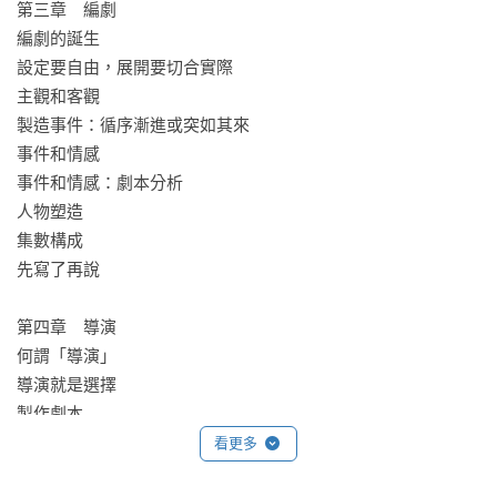
第三章　編劇

編劇的誕生

設定要自由，展開要切合實際

主觀和客觀

製造事件：循序漸進或突如其來

事件和情感

事件和情感：劇本分析

人物塑造

集數構成

先寫了再說

第四章　導演

何謂「導演」

導演就是選擇

製作劇本

選角的要素

看更多
慎選拍攝地點
