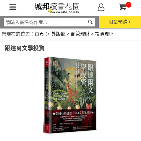
0
限量預購
您現在的位置：
首頁
＞
外版館
>
商管理財
>
投資理財
跟達爾文學投資