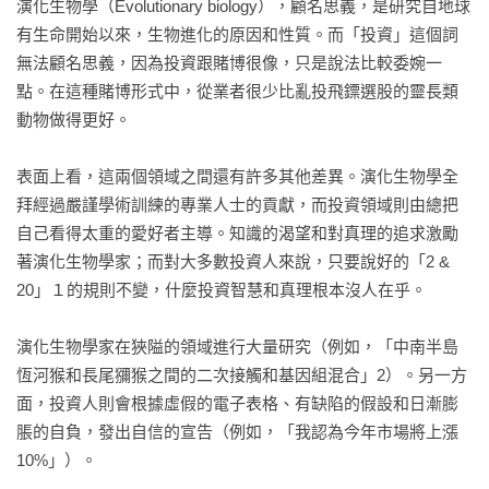
演化生物學（Evolutionary biology），顧名思義，是研究自地球
有生命開始以來，生物進化的原因和性質。而「投資」這個詞
終   章 蜜蜂可以，我們也可以
無法顧名思義，因為投資跟賭博很像，只是說法比較委婉一
理解這個不確定的世界／牠以舞蹈迎向永恆的成功／我們遵循
點。在這種賭博形式中，從業者很少比亂投飛鏢選股的靈長類
一個簡單且可重複的過程，就像蜜蜂／本章摘要

動物做得更好。

致謝
表面上看，這兩個領域之間還有許多其他差異。演化生物學全
附註
拜經過嚴謹學術訓練的專業人士的貢獻，而投資領域則由總把
自己看得太重的愛好者主導。知識的渴望和對真理的追求激勵
著演化生物學家；而對大多數投資人來說，只要說好的「2 & 
20」１的規則不變，什麼投資智慧和真理根本沒人在乎。

演化生物學家在狹隘的領域進行大量研究（例如，「中南半島
恆河猴和長尾獼猴之間的二次接觸和基因組混合」2）。另一方
面，投資人則會根據虛假的電子表格、有缺陷的假設和日漸膨
脹的自負，發出自信的宣告（例如，「我認為今年市場將上漲
10%」）。
