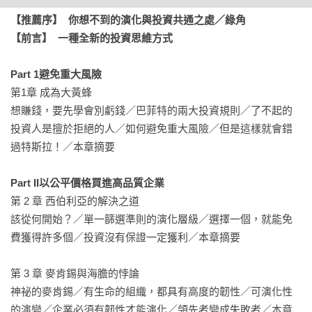
　　．不要只是懶惰，而是要非常懶惰。

【推薦序】  你想不到的演化與投資共通之處／綠角
【前言】  一種全新的投資思維方式
投資產業現正面臨巨大危機，絕大多數基金管理人沒辦法長期
戰勝市場趨勢，導致大量資金從主動型基金流向被動型基金。
Part 1避免重大風險
投資人們該往何處尋找新的投資方法？作者以具有說服力的方
第1章 成為大黃蜂

式，向讀者證明為何應排除絕大多數的投資機、長期持有優質
想賺錢，要先學會別虧錢／巴菲特的兩大投資規則／了不起的
企業的投資商品。

投資人是擅於拒絕的人／如何避免重大風險／但是這樣就會錯
結合了簡潔有力的行文與實用的見解，《跟達爾文學投資》向
過特斯拉！／本章摘要

讀者們揭示了演化生物學能如何幫助基金管理人，更充份地掌
握投資這門學問！ 

Part II以公平價格買進高品質企業
第 2 章 西伯利亞的解決之道

★國際投資專家專業推薦──

該從何開始？／單一篩選準則的演化層級／選擇一個，就能免
在他極富原創性和洞察力的書中，普拉薩德為演化生物學的科
費獲得許多個／投資沒有保證一定獲利／本章摘要

學知識與投資藝術之間建立了引人入勝的關聯。他從紅鹿和銀
狐到綠蛙和糞金龜，運用達爾文和其他專家的研究成果，生動
第 3 章 麥肯錫與海膽的悖論

地闡述了許多推動其非凡成功的投資原則。

神祕的麥肯錫／有生命的組織，都具有高度的韌性／可演化性
——彼得．阿蒙（Peter Ammon），賓州大學首席投資官

的演變／企業必須有韌性才能演化／領先者變成失敗者／本章