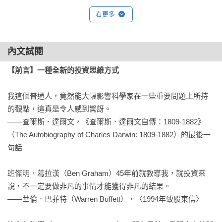
訊號的好處和危險／拘束理論澄清一切／大量不誠實的訊號／
——羅伯特．華理士（Robert Wallace），史丹福管理公司首席
看更多
從查哈維的角度來解釋重要訊號／本章摘要

執行官

Part III不要只是懶惰，而是要非常懶惰
作為納蘭達資本新加坡總部的明星資產經理和創辦人，普拉薩
內文試閱
第 8 章 鳥和熊的異常

德撰寫了一本及時且實用的指南。他像華倫．巴菲特一樣使用
【前言】一種全新的投資思維方式
聯準會利率、中國港口和德國監管機構／不斷的動盪可能會令
通俗的筆觸，將每個觀點與現實世界的例子相結合，這些例子
人煩躁／演化並不像表面上看起來的那樣／葛蘭特更進一步／
通常來自他在納蘭達資本的投資組合。這麼做有助於敘述的流
我這個普通人，竟然能大幅影響科學家在一些重要問題上所持
葛蘭特和庫爾登，決定我們的買賣時機／我們為何及何時出售
暢性，這比許多教科書要好得多——這也是投資專業人士應該
的觀點，這真是令人感到驚訝。

／60年會發生很多事。真的嗎？／本章摘要

閱讀這本書的另一個原因。

——查爾斯．達爾文，《查爾斯．達爾文自傳：1809-1882》
——「特許金融分析師協會企業投資人（CFA Institute's 
（The Autobiography of Charles Darwin: 1809-1882）的最後一
第 9 章 艾德奇和古爾德挖出投資金律

Enterprising Investor）」部落格評論
句話

沒有證據，就是證明沒這回事／既然停滯是常態，何必積極主
動？／利用罕見的股價波動創造新「物種」／本章摘要

班傑明．葛拉漢（Ben Graham）45年前就教導我，就投資來
說，不一定要做非凡的事情才能獲得非凡的結果。

第10章 兔子在哪裡？

——華倫．巴菲特（Warren Buffett），〈1994年致股東信〉

達爾文：不被賞識的數學奇才／對澳洲的襲擊／我們不賣的諸
多原因／「這根本不合理」／本章摘要
