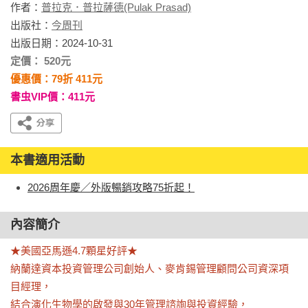
作者：
普拉克．普拉薩德(Pulak Prasad)
出版社：
今周刊
出版日期：2024-10-31
定價： 520元
優惠價：79折 411元
書虫VIP價：411元
本書適用活動
2026周年慶／外版暢銷攻略75折起！
內容簡介
★美國亞馬遜4.7顆星好評★

納蘭達資本投資管理公司創始人、麥肯錫管理顧問公司資深項
目經理，

結合演化生物學的啟發與30年管理諮詢與投資經驗，
