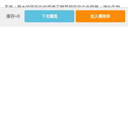
不過，最大的區別在於兩者正朝著相反的方向發展。演化生物
學家的知識持續增加，而投資人的本事則變得更糟。

庫存=8
下次購買
放入購物車
近年來，生物學家們利用達爾文的演化論來解釋一系列事物，
例如人類肝炎病毒的起源，雌性動物受性擇（sexual 
看更多
selection）影響的後果，微生物群對動物演化的影響，大猩猩等
靈長類動物之間的文化遺傳與達爾文演化論之關聯，以及基因
流動（gene flow）對物種演化的影響3。

延伸內容
【最佳賣點】
如果你在任何科學期刊尋找研究主題是「演化」的話（例如
★美國亞馬遜4.7顆星好評★

《美國國家科學院院刊》〔Proceedings of the National 
納蘭達資本投資管理公司創始人、麥肯錫管理顧問公司資深項
Academy of Sciences〕，可在www.pnas.org上找到），你會被
目經理，

科學家們所取得的各種研究主題和令人驚嘆的進展所震撼。

結合演化生物學的啟發與30年管理諮詢與投資經驗，

從自然界的生動例子中，看清投資時最重要的事，

但是投資界呢？你怎麼查找都沒關係——資料很難看。真的很
建立適者生存、遠離風險的長期獲利法則。
難看，而且資料顯示我們基金經理人都是白痴。
