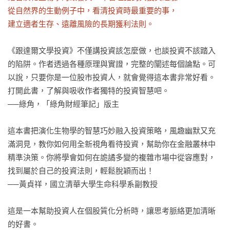
從自然界的生動例子中，看清投資時最重要的事，

建立適者生存、遠離風險的長期獲利法則。
《跟達爾文學投資》不僅講投資該怎麼做，也談投資不該踏入
的陷阱。作者透過各種原理與實證，完整的闡述每個論點。可
以說，只要你是一位股市投資人，就會覺得這本書非常好看。
打開此書，了解與吸收作者獨特的投資智慧吧。

──綠角，「綠角財經筆記」版主

這本書把演化生物學的智慧巧妙融入投資策略，風趣幽默又充
滿洞見，教你如何用全新視角看待投資，幫助你在金融叢林中
精準決策。你將學會如何在詭譎多變的複雜市場中從容應對，
找到屬於自己的投資法則，輕鬆脫穎而出！

──黃貞祥，國立清華大學生命科學系副教授

這是一本幫助投資人在個股質化分析時，讓思考脈絡更加清晰
的好書。
