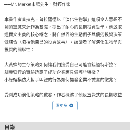
──Mr. Market市場先生，財經作家

本書作者普拉克．普拉薩德以「演化生物學」這項令人意想不
到的靈感來源作為基礎，提出了耐心的長期投資哲學。他汲取
達爾文主義的核心概念，將自然界的生動例子與優劣投資決策
做結合（包括他自己的投資故事），讓讀者了解演化生物學與
投資的關聯性：

大黃蜂的生存策略如何讓我們接受自己可能會錯過特斯拉？

馴養狐狸的實驗透露了成功企業應具備哪些特徵？

小綠蛙模仿大對手叫聲的行為如何揭發企業不誠實的徵兆？

受到成功演化策略的啟發，作者概述了他反直覺式的長期收益
原則，提出了投資三大真言：

看更多
　　．避免重大風險。

　　．以合理價格買進優質企業。

目錄