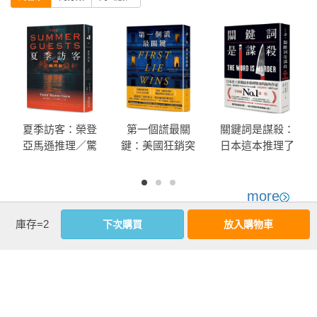
勝的處女作吞噬吧！

──艾米．梅爾森，暢銷書《The Bookshop of Yesterdays》作
者

內容扣人心弦……就像精心釀造的魔藥一樣，所有材料都以恰
到好處的時間精心處理，成就了一部充滿魔力且令人驚嘆的小
說。

夏季訪客：榮登
第一個謊最關
關鍵詞是謀殺：
亞馬遜推理／驚
鍵：美國狂銷突
日本這本推理了
──Bookpage

悚類暢銷榜
破1000,000冊！
不起海外榜
No.1！醫學驚悚
亞馬遜編輯年度
No.1！安東尼．
黑暗、聰明、有趣。《藥師謀殺案》是一本真正引人入勝的
天后泰絲．格里
最佳懸疑／驚悚
赫洛維茲繼《喜
more
書。莎拉．佩納給了我們一個關於女人的生活、背叛、權力和
森最新懸疑大作
小說選書
鵲謀殺案》最新
歷史的拼圖盒子。這本書巧妙地探討什麼是我們應得的，以及
庫存=2
下次購買
放入購物車
優惠活動快訊
代表作
有時候，後果可能不堪設想。

──艾莉卡．斯威勒，暢銷書《The Book of Speculation》作者

佩納的處女作讓我完全著迷！《藥師謀殺案》中的女性付出了
幾世紀的代價，在這個強大的故事中尋求徹底的復仇和真相。