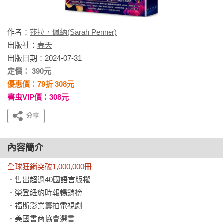
作者：
莎拉．佩納(Sarah Penner)
出版社：
春天
出版日期：2024-07-31
定價： 390元
優惠價：79折 308元
書虫VIP價：308元
內容簡介
全球狂銷突破1,000,000冊
．售出超過40國語言版權

．榮登紐約時報暢銷榜

．福斯影業籌拍電視劇

．美國書商協會選書
