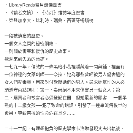
．LibraryReads當月最佳圖書

．《讀者文摘》、《時尚》雜誌年度選書

．榮登加拿大、比利時、瑞典、西班牙暢銷榜

一段被遺忘的歷史。

一個女人之間的秘密網絡。

一則關於毒藥和復仇的歷史故事。

歡迎來到失落的藥鋪。

一七九一年，倫敦的一條黑暗小巷裡隱藏着一間藥鋪，裡面有
一位神秘的女藥劑師——奈拉，她為那些曾經被男人傷害過的
女人們配毒藥，用來對付欺壓她們的男人。尋求她幫忙的人必
須遵守兩點規則：第一，毒藥絕不用來傷害另一個女人；第
二，購買者和被害者必須登記在冊。但她最新的顧客──一個早
熟的十二歲女孩──犯了致命的錯誤，引發了一連串流傳後世的
後果，導致奈拉的性命危在旦夕……

二十一世紀，有理想抱負的歷史學家卡洛琳發現丈夫出軌後，