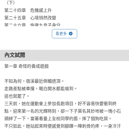
（下）

他也無比慶幸漫漫孤寂的長路上，多了前來渡他的女孩。

第二十四章　危機感上升

或許她很平凡，但對於陸喚而言，

第二十五章　心境悄然改變

她是唯一的無價之寶。
第二十六章　恢復九皇子身分

第二十七章　這不是做夢吧

看更多
第二十八章　怎麼可能不喜歡

第二十九章　妳想看就看

內文試閱
第三十章　覺得你可愛

第三十一章　陸喚是大力水手

第一章 奇怪的養成遊戲

第三十二章　陸喚是個敗家子

第三十三章　未來不足為懼

不知為何，宿溪最近倒楣透頂。

第三十四章　一切塵埃落定

走路差點被車撞，喝白開水都能嗆到。

番外一

這也就罷了。

番外二

三天前，她在運動會上參加長跑項目，好不容易快要衝到終
番外三

點，迎來第一名的光輝時刻，卻一下子莫名其妙地被一塊小石
番外四

頭絆了一下，當著看臺上全校同學的面，摔了個狗吃屎。

番外五
不只如此，她站起來時便感覺到腳踝一陣刺骨的疼，一身冷汗