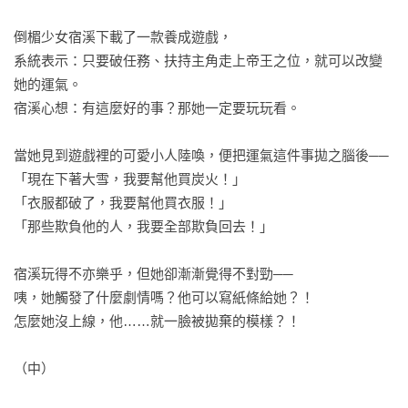
倒楣少女宿溪下載了一款養成遊戲，

系統表示：只要破任務、扶持主角走上帝王之位，就可以改變
她的運氣。

宿溪心想：有這麼好的事？那她一定要玩玩看。

當她見到遊戲裡的可愛小人陸喚，便把運氣這件事拋之腦後──

「現在下著大雪，我要幫他買炭火！」

「衣服都破了，我要幫他買衣服！」

「那些欺負他的人，我要全部欺負回去！」

宿溪玩得不亦樂乎，但她卻漸漸覺得不對勁──

咦，她觸發了什麼劇情嗎？他可以寫紙條給她？！

怎麼她沒上線，他……就一臉被拋棄的模樣？！

（中）
