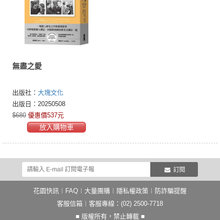
無盡之愛
出版社：
大塊文化
出版日：20250508
$680
優惠價537元
放入購物車
訂閱
花園快訊
︱
FAQ
︱
大量團購
︱
隱私權政策
︱
防詐騙提醒
客服信箱
︱客服專線：(02) 2500-7718
■ 版權所有，禁止轉載 ■