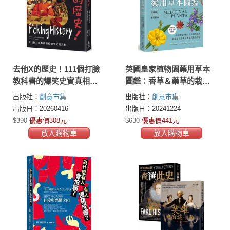
去他X的歷史！111個打臉
英國皇家植物園藥用草本
教科書的爆笑史實真相
圖鑑：香草＆藥草的栽
【二版】
植、醫療與生活應用指南
出版社：
創意市集
出版社：
創意市集
出版日：20260416
出版日：20241224
$390
優惠價308元
$630
優惠價441元
放入購物車
放入購物車