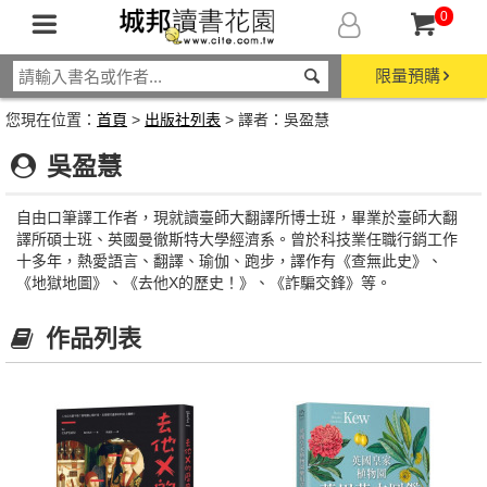
0
限量預購
您現在位置：
首頁
>
出版社列表
> 譯者：吳盈慧
吳盈慧
自由口筆譯工作者，現就讀臺師大翻譯所博士班，畢業於臺師大翻
譯所碩士班、英國曼徹斯特大學經濟系。曾於科技業任職行銷工作
十多年，熱愛語言、翻譯、瑜伽、跑步，譯作有《查無此史》、
《地獄地圖》、《去他X的歷史！》、《詐騙交鋒》等。
作品列表