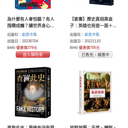
為什麼有人會怕貓？有人
【套書】歷史真相黑盒
囤積成癮？讓世界身心失
子：英雄也有這一面＋查
調的狂愛與恐懼之因
無此史
出版社：
創意市集
出版社：
創意市集
出版日：20230704
出版日：20221110
$480
優惠價379元
$940
優惠價705元
放入購物車
已售完，補書中
查無此史：哥倫布沒有發
地獄地圖：天堂、煉獄、