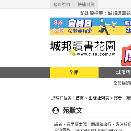
運費說明
快速到貨
全館
城邦館
全館暢銷
您現在位置：
首頁
>
出版社列表
> 譯者：苑
苑默文
譯者，喜愛曬太陽，閱讀和旅行，專注於
交流賜教：mustafa0818@gmail.com