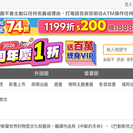
登入
吳毅平
原創
東
原創
Rewire
外版館
套書館
榜
新書上市
即將出版
選書
限時主題書展
影音說書
城邦
默文
伊斯蘭世界的物質文化和藝術。翻譯作品有《中斷的天命》、《巴勒斯坦