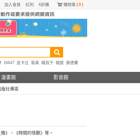
加入會員
紅利
6折購
購物車
(
0
)
野
16647
皮卡丘
寫真
楊双子
親簽
奧德賽
漫畫館
影音館
出版社專區
之殤》、《時間的怪獸》等。