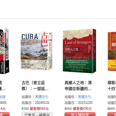
競
古巴（普立茲
異鄉人之地：清
穆斯
屢遭
獎）：一部追求
帝國在新疆的教
十四
不斷
自由、反抗殖
化工程
世紀
出版
出版社：
黑體文化
出版社：
黑體文化
出版
民、與美國交織
曼、
605
出版日：20240131
出版日：20231220
出版日
的史詩
兀兒
14元
$750
優惠價593元
$550
優惠價435元
$800
亞大
車
已售完，補書中
放入購物車