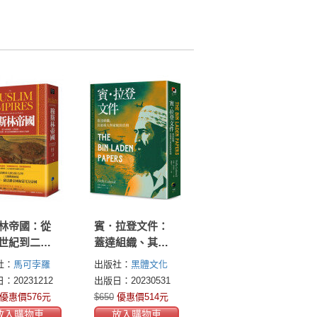
林帝國：從
賓．拉登文件：
世紀到二十
蓋達組織、其領
初，鄂圖
導人與家庭的真
社：
馬可孛羅
出版社：
黑體文化
薩法維、蒙
相
：20231212
出版日：20230531
帝國稱霸歐
優惠價576元
$650
優惠價514元
陸的百年盛
放入購物車
放入購物車