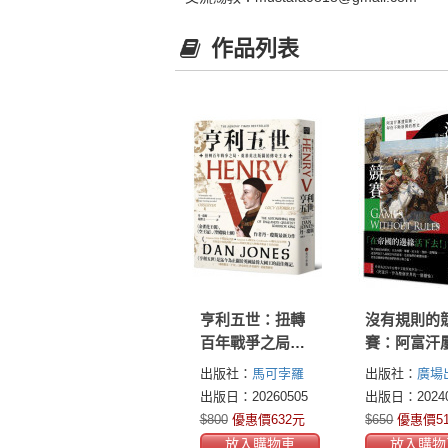
作品列表
亨利五世：扭轉
沒有規則的
百年戰爭之局，
賽：阿富汗
奠基英法版圖的
阻斷，卻仍
出版社：
馬可孛羅
出版社：
廣場
傳奇王者
展開的歷史
出版日：20260505
出版日：20240
$800
優惠價632元
$650
優惠價5
放入購物車
放入購物