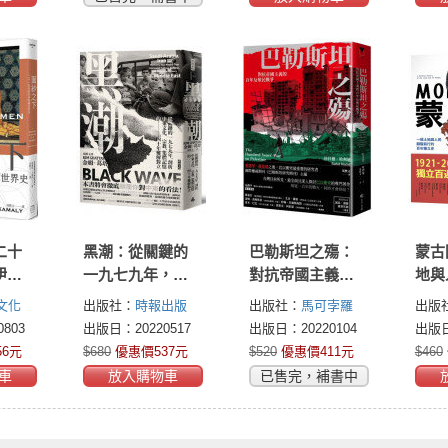
事
二十
黑潮：從關鍵的
巴勒斯坦之殤：
蒙古
伊斯
一九七九年，剖
對抗帝國主義的
地與
析中東文化、宗
百年反殖民戰爭
行的
文化
出版社：
時報出版
出版社：
馬可孛羅
出版
教、集體記憶的
803
出版日：20220517
出版日：20220104
出版日
四十年難解對立
56元
$680
優惠價537元
$520
優惠價411元
$460
車
放入購物車
已售完，補書中