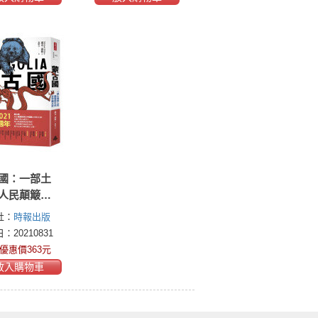
國：一部土
人民顛簸前
百年獨立史
社：
時報出版
：20210831
優惠價363元
放入購物車