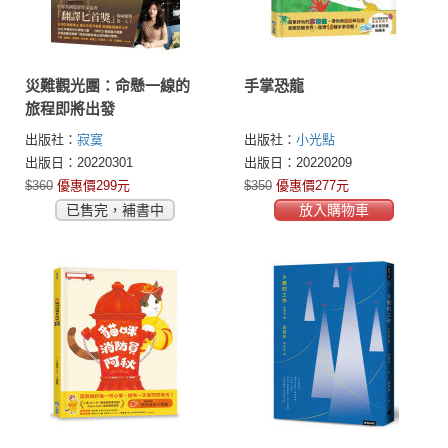
災難觀光團：命懸一線的
手掌恐龍
旅程即將出發
出版社：
寂寞
出版社：
小光點
出版日：20220301
出版日：20220209
$360
優惠價299元
$350
優惠價277元
已售完，補書中
放入購物車