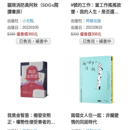
貓咪消防員阿秋（SDGs閱
9號的工作：當工作搖搖欲
讀書房）
墜，我的人生，是否還有
突圍的可能？
出版社：
小光點
出版社：
時報出版
出版日：20220105
出版日：20210810
$380
優惠價300元
$390
優惠價308元
已售完，補書中
已售完，補書中
我是金智恩：揭發安熙
兩個女人住一起：非關愛
正，權勢性侵受害者的劫
情的同居時代
後重生