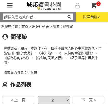
0
限量預購
您現在位置：
首頁
>
出版社列表
> 譯者：簡郁璇
簡郁璇
專職譯者，願有一本譯作，在一個孩子或大人的心中縈繞許久，作
品包括《關於女兒》、《中央站》、《一人份的幸福剛剛好》、
《成為你的森林》、《爺爺的天堂旅行》、《箱子世界》等數十
冊。
臉書交流專頁：小玩譯
作品列表
< 上一頁
下一頁 >