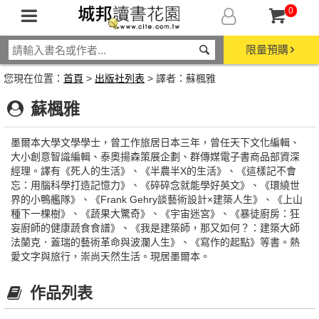
0
限量預購
您現在位置：
首頁
>
出版社列表
> 譯者：蘇楓雅
蘇楓雅
墨爾本大學文學學士，曾工作旅居日本三年，曾任天下文化編輯、
大小創意智識編輯、泰奧揚森策展企劃、群傳媒電子書商品部資深
經理。譯有《死人的生活》、《半農半X的生活》、《這樣記不會
忘：用腦科學打造記憶力》、《碎碎念就能學好英文》、《環繞世
界的小鴨艦隊》、《Frank Gehry談藝術設計×建築人生》、《上山
種下一棵樹》、《蔬果大驚奇》、《宇宙迷宮》、《暴徒廚房：狂
妄廚師的健康蔬食食譜》、《我是建築師，那又如何？：建築大師
法蘭克．蓋瑞的藝術革命與波瀾人生》、《寫作的起點》等書。熱
愛文字與旅行，崇尚天然生活。現居墨爾本。
作品列表