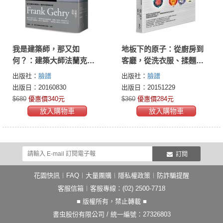
我是建築師，那又如
地板下的原子：從廚房到
何？：建築大師法蘭克．
客廳，從洗衣服、揉麵糰
蓋瑞的藝術革命與波瀾人
到書架上的灰塵，日常生
出版社：
臉譜
出版社：
臉譜
生
活裡的71個物理不思議
出版日：20160830
出版日：20151229
$680
優惠價340元
$360
優惠價284元
放入購物車
放入購物車
訂閱
花園快訊
︱
FAQ
︱
大量團購
︱
隱私權政策
︱
防詐騙提醒
客服信箱
︱客服專線：(02) 2500-7718
■ 版權所有，禁止轉載 ■
書虫股份有限公司 / 統一編號：27326803