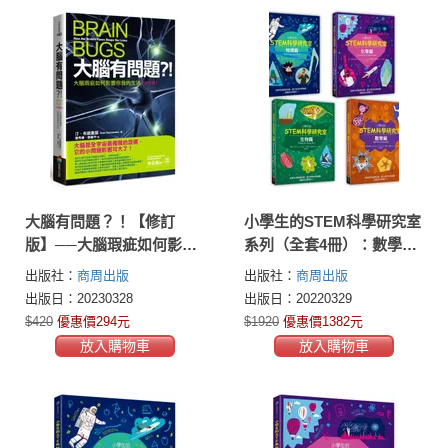
大腦有問題？！【修訂
小學生的STEM科學研究室
版】──大腦瑕疵如何影響
系列（全套4冊）：數學
你我的生活
篇、生物篇、物理篇、化
出版社：
商周出版
出版社：
商周出版
學篇
出版日：20230328
出版日：20220329
$420
優惠價294元
$1920
優惠價1382元
放入購物車
放入購物車