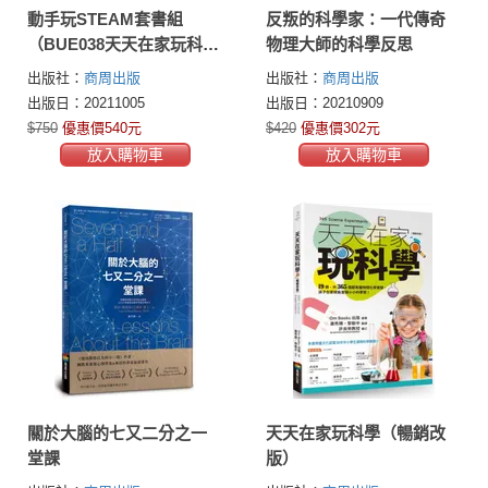
動手玩STEAM套書組
反叛的科學家：一代傳奇
（BUE038天天在家玩科學
物理大師的科學反思
（暢銷改版）+BUE034飛
出版社：
商周出版
出版社：
商周出版
行學校：從紙飛機、飛魚
出版日：20211005
出版日：20210909
到太空梭，20組紙模型帶
$750
優惠價540元
$420
優惠價302元
你體驗飛行的樂趣與奧
放入購物車
放入購物車
妙）
關於大腦的七又二分之一
天天在家玩科學（暢銷改
堂課
版）