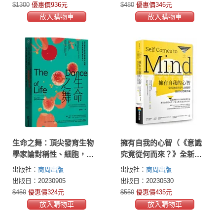
$1300
優惠價936元
$480
優惠價346元
放入購物車
放入購物車
生命之舞：頂尖發育生物
擁有自我的心智（《意識
學家論對稱性、細胞，以
究竟從何而來？》全新翻
及單一細胞如何變成一個
譯審定版）──當代神經科
出版社：
商周出版
出版社：
商周出版
人
學大師闡釋腦如何建構意
出版日：20230905
出版日：20230530
識
$450
優惠價324元
$550
優惠價435元
放入購物車
放入購物車