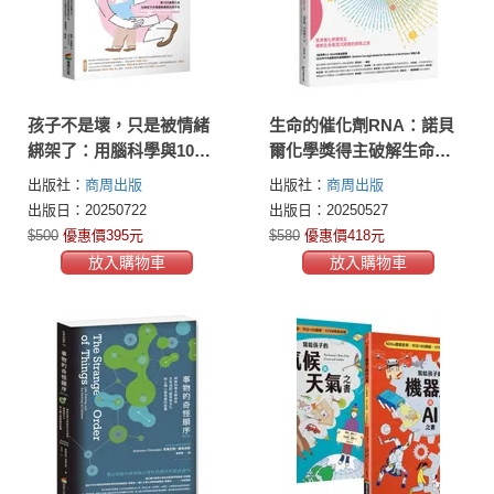
孩子不是壞，只是被情緒
生命的催化劑RNA：諾貝
綁架了：用腦科學與10大
爾化學獎得主破解生命最
教養心法，化解孩子的情
深沉謎題的探索之旅
出版社：
商周出版
出版社：
商周出版
緒風暴與失控行為（給家
出版日：20250722
出版日：20250527
有5~12歲孩子家長的SEL
$500
優惠價395元
$580
優惠價418元
教養指南）
放入購物車
放入購物車