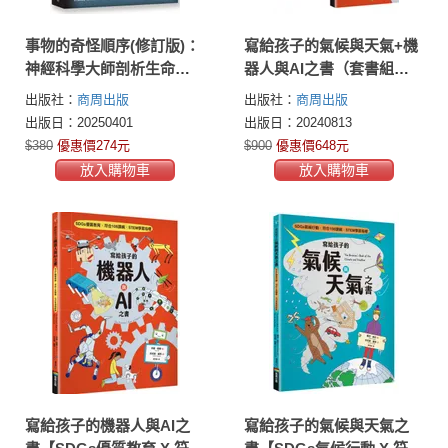
事物的奇怪順序(修訂版)：
寫給孩子的氣候與天氣+機
神經科學大師剖析生命源
器人與AI之書（套書組）
起、感受與文化對人類心
【SDGs選題 X 符合108課
出版社：
商周出版
出版社：
商周出版
智發展的影響
綱 X STEM學習指標】
出版日：20250401
出版日：20240813
$380
優惠價274元
$900
優惠價648元
放入購物車
放入購物車
寫給孩子的機器人與AI之
寫給孩子的氣候與天氣之