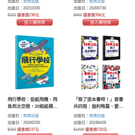
出版社：
商周出版
出版社：
商周出版
出版日：20210330
出版日：20200730
$320
優惠價230元
$450
優惠價356元
放入購物車
放入購物車
飛行學校：從紙飛機、飛
「毀了這本書吧！」套書
魚到太空梭，20組紙模型
共四冊：伽利略篇、愛因
帶你體驗飛行的樂趣與奧
斯坦篇、畢達哥拉斯篇、
出版社：
商周出版
出版社：
商周出版
妙
藝術篇
出版日：20200330
出版日：20190429
$300
優惠價237元
$1000
優惠價720元