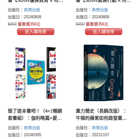
書【SDGs優質教育 X 符合
書【SDGs氣候行動 X 符合
108課綱 X STEM學習指
108課綱 X STEM學習指
出版社：
商周出版
出版社：
商周出版
標】
標】
出版日：20240808
出版日：20240808
$450
優惠價356元
$450
優惠價356元
放入購物車
放入購物車
毀了這本書吧！（4+1暢銷
重力簡史（長銷改版）：
套書組）：伽利略篇+愛因
牛頓的蘋果如何啟發重力
斯坦篇+數學篇+藝術篇+飛
法則、相對論、量子論等
出版社：
商周出版
出版社：
商周出版
行學校
重大物理學觀念
出版日：20240305
出版日：20231107