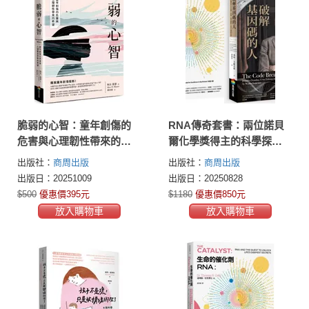
脆弱的心智：童年創傷的
RNA傳奇套書：兩位諾貝
危害與心理韌性帶來的希
爾化學獎得主的科學探索
望
（生命的催化劑RNA+破解
出版社：
商周出版
出版社：
商周出版
基因碼的人）
出版日：20251009
出版日：20250828
$500
優惠價395元
$1180
優惠價850元
放入購物車
放入購物車