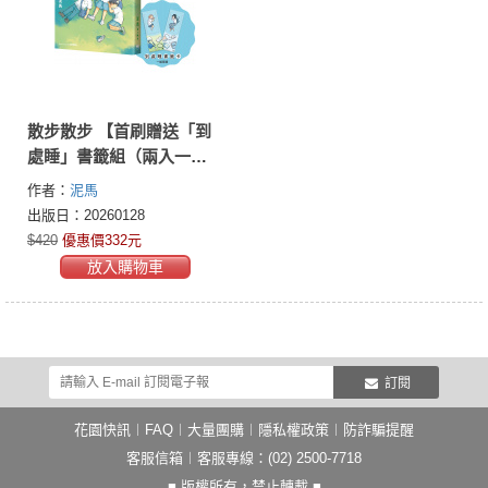
散步散步 【首刷贈送「到
處睡」書籤組（兩入一
組）】
作者：
泥馬
出版日：20260128
$420
優惠價332元
放入購物車
訂閱
花園快訊
︱
FAQ
︱
大量團購
︱
隱私權政策
︱
防詐騙提醒
客服信箱
︱客服專線：(02) 2500-7718
■ 版權所有，禁止轉載 ■