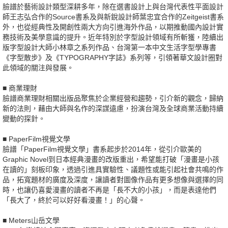
臉譜於藝術設計類型深耕多年，除在選書設計上與台灣代表性平面設計
師王志弘合作的Source書系及與新銳設計師葉忠宜合作的Zeitgeist書系
外，也從經典性及開創性兩大方向引進海外作品，以期推動國內設計實
務技術及美學意識的提升。近年特別於字型設計領域有所斬獲，陸續出
版字型設計大師小林章之系列作品、台灣第一本中文生活字型學專書
《字型散步》及《TYPOGRAPHY字誌》系列等，引領著華文設計圈對
此領域的關注與發展。
■ 商業理財
臉譜商業理財相關出版品聚焦於企業經營和趨勢，引介新的觀念，歸納
新的法則，藉由大師與名作的深謀遠慮，扮演台灣及全球商業活動持續
變動的探針。
■ PaperFilm視覺文學
臉譜「PaperFilm視覺文學」書系起步於2014年，從引介歐美的
Graphic Novel到日本經典漫畫的改版重出，希望能打破「漫畫是小孩
在讀的」刻板印象，透過引進具實驗性、議題性或能引起社會共鳴的作
品，拓寬題材的廣度及深度，讓讀者對圖像作品有更多想像與選擇的同
時，也讓仍喜愛漫畫的讀者不再是「長不大的小孩」，而是表達他們
「長大了，終於可以好好看漫畫！」的心聲。
■ Meters山岳文學