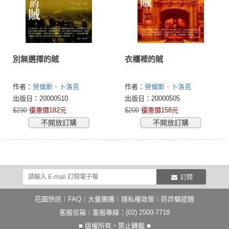
別無選擇的賊
衣櫃裡的賊
作者：
勞倫斯．卜洛克
作者：
勞倫斯．卜洛克
(Lawrence Block)
(Lawrence Block)
出版日：20000510
出版日：20000505
$230
優惠價182元
$200
優惠價158元
不開放訂購
不開放訂購
訂閱
花園快訊
︱
FAQ
︱
大量團購
︱
隱私權政策
︱
防詐騙提醒
客服信箱
︱客服專線：(02) 2500-7718
■ 版權所有，禁止轉載 ■