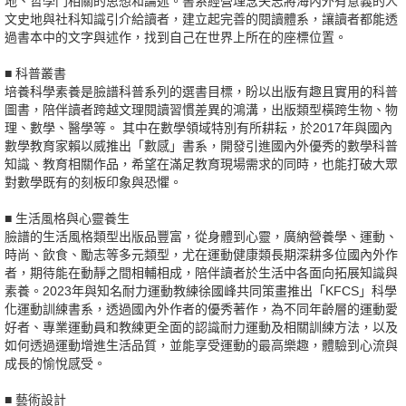
地、哲學門相關的思想和論述。書系經營理念矢志將海內外有意義的人
文史地與社科知識引介給讀者，建立起完善的閱讀體系，讓讀者都能透
過書本中的文字與述作，找到自己在世界上所在的座標位置。
■ 科普叢書
培養科學素養是臉譜科普系列的選書目標，盼以出版有趣且實用的科普
圖書，陪伴讀者跨越文理閱讀習慣差異的鴻溝，出版類型橫跨生物、物
理、數學、醫學等。 其中在數學領域特別有所耕耘，於2017年與國內
數學教育家賴以威推出「數感」書系，開發引進國內外優秀的數學科普
知識、教育相關作品，希望在滿足教育現場需求的同時，也能打破大眾
對數學既有的刻板印象與恐懼。
■ 生活風格與心靈養生
臉譜的生活風格類型出版品豐富，從身體到心靈，廣納營養學、運動、
時尚、飲食、勵志等多元類型，尤在運動健康類長期深耕多位國內外作
者，期待能在動靜之間相輔相成，陪伴讀者於生活中各面向拓展知識與
素養。2023年與知名耐力運動教練徐國峰共同策畫推出「KFCS」科學
化運動訓練書系，透過國內外作者的優秀著作，為不同年齡層的運動愛
好者、專業運動員和教練更全面的認識耐力運動及相關訓練方法，以及
如何透過運動增進生活品質，並能享受運動的最高樂趣，體驗到心流與
成長的愉悅感受。
■ 藝術設計