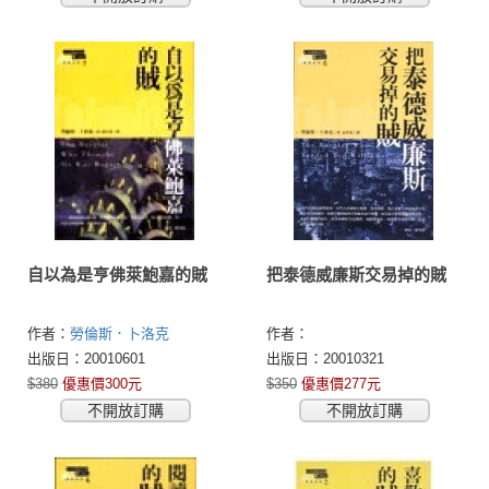
自以為是亨佛萊鮑嘉的賊
把泰德威廉斯交易掉的賊
作者：
勞倫斯．卜洛克
作者：
(Lawrence Block)
出版日：20010601
出版日：20010321
$380
優惠價300元
$350
優惠價277元
不開放訂購
不開放訂購