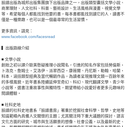
臉譜出版為城邦出版集團旗下出版品牌之一，出版類型囊括文學小說、
商業理財、人文社科、科普、藝術設計、生活風格與漫畫、視覺文學
等。希望每個人都能找到他要的書，每本書都能找到讀它的人，讀書不
僅是一種樂趣，也可以是一個最尋常的生活習慣。
更多資訊，請見：
www.facebook.com/facesread
▍出版路線介紹
■ 文學小說
創始之初以譯介歐美懸疑推理小說聞名，引進的知名作家包括勞倫斯‧
卜洛克、詹姆士‧艾洛伊、派翠西亞‧康薇爾、丹尼斯‧勒翰、哈蘭‧
科本，涵括類型經典及當代暢銷作品，為讀者呈現推理文類一百餘年來
的多樣風貌。近年書系陸續延伸至奇幻、科幻、現代翻譯文學、青少年
小說等，選書注重故事性與獨特性，期望帶給小說愛好者更多元趣味的
閱讀體驗。
■ 社科史地
臉譜的社科史地書系「臉譜書房」著重於挖掘社會科學、哲學、史地等
知識範疇內具備人文關懷的主題；尤其關注時下重大議題的探討、語言
文化方面的研究、城市與生活願景的想像、社會公義，以及最新的史、