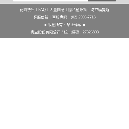
花園快訊
︱
FAQ
︱
大量團購
︱
隱私權政策
︱
防詐騙提醒
客服信箱
︱客服專線：(02) 2500-7718
■ 版權所有，禁止轉載 ■
書虫股份有限公司 / 統一編號：27326803