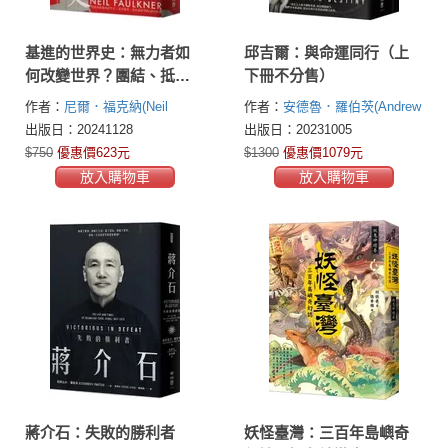
基進的世界史：無力者如
邱吉爾：與命運同行（上
何改變世界？團結、抵
下冊不分售）
抗、革命，翻轉權力結構
作者：
尼爾．福克納(Neil
作者：
安德魯．羅伯茨(Andrew
的七百萬年奮爭史
Faulkner)
Roberts)
出版日：20241128
出版日：20231005
$750
優惠價623元
$1300
優惠價1079元
放入購物車
放入購物車
蔣介石：失敗的勝利者
妖怪臺灣：三百年島嶼奇