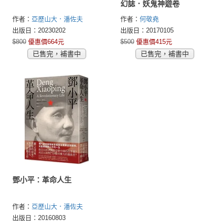
幻誌．妖鬼神遊卷
作者：
亞歷山大．潘佐夫
作者：
何敬堯
(Alexander V. Pantsov)
出版日：20230202
出版日：20170105
$800
優惠價664元
$500
優惠價415元
已售完，補書中
已售完，補書中
鄧小平：革命人生
作者：
亞歷山大．潘佐夫
(Alexander V. Pantsov)
梁思文
出版日：20160803