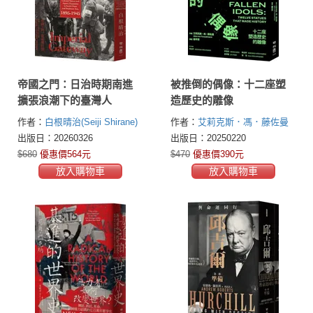
帝國之門：日治時期南進
被推倒的偶像：十二座塑
擴張浪潮下的臺灣人
造歷史的雕像
作者：
白根晴治(Seiji Shirane)
作者：
艾莉克斯．馮．藤佐曼
(Alex von Tunzelmann)
出版日：20260326
出版日：20250220
$680
優惠價564元
$470
優惠價390元
放入購物車
放入購物車