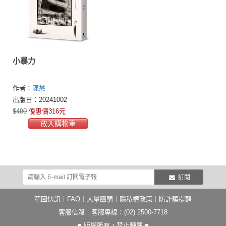
小暴力
作者：
陳慧
出版日：20241002
$400
優惠價316元
放入購物車
訂閱
花園快訊
︱
FAQ
︱
大量團購
︱
隱私權政策
︱
防詐騙提醒
客服信箱
︱客服專線：(02) 2500-7718
■ 版權所有，禁止轉載 ■