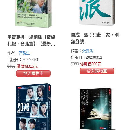
自成一派：只此一家，別
用青春換一場相逢【情緣
無分號
札記．台北篇】（最新迴
響版）
作者：
張曼娟
作者：
郭強生
出版日：20230331
出版日：20240621
$380
優惠價300元
$400
優惠價316元
放入購物車
放入購物車