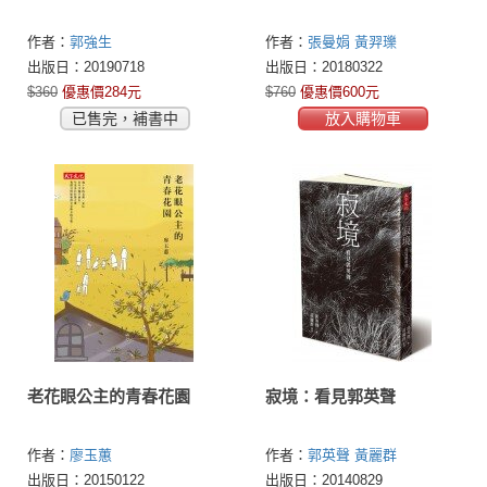
作者：
郭強生
作者：
張曼娟
黃羿瓅
出版日：20190718
出版日：20180322
$360
優惠價284元
$760
優惠價600元
已售完，補書中
放入購物車
老花眼公主的青春花園
寂境：看見郭英聲
作者：
廖玉蕙
作者：
郭英聲
黃麗群
出版日：20150122
出版日：20140829