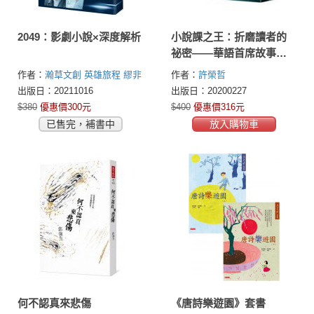
2049：影劇小說×深度解析
小說課之王：折磨讀者的
祕密——華語首席故事教
練許榮哲代表作，精確剖
作者：
瀚草文創
英雄旅程
繆非
作者：
許榮哲
析小說創作之謎
／小說改寫
出版日：20211016
出版日：20200227
$380
優惠價300元
$400
優惠價316元
已售完，補書中
放入購物車
何不認真來悲傷
《唐詩樂遊園》套書