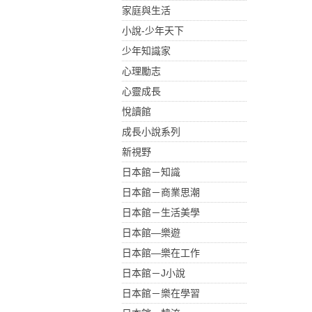
家庭與生活
小說-少年天下
少年知識家
心理勵志
心靈成長
悅讀館
成長小說系列
新視野
日本館－知識
日本館－商業思潮
日本館－生活美學
日本館—樂遊
日本館—樂在工作
日本館－J小說
日本館－樂在學習