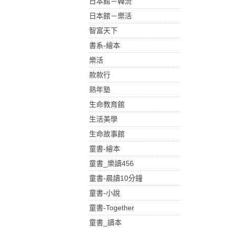
日本館－韓流
日本館－樂活
智富天下
書系-繪本
樂活
款款行
熟年塾
生命教育館
生活美學
生命故事館
童書-繪本
童書_樂讀456
童書-晨讀10分鐘
童書-小說
童書-Together
童書_讀本