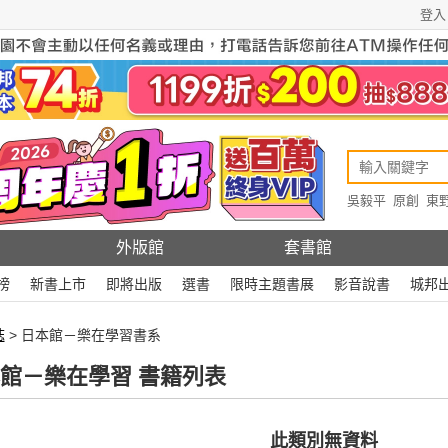
登入
吳毅平
原創
東
原創
Rewire
外版館
套書館
榜
新書上市
即將出版
選書
限時主題書展
影音說書
城邦
誌
> 日本館－樂在學習書系
館－樂在學習 書籍列表
此類別無資料