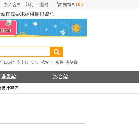
加入會員
紅利
6折購
購物車
(
0
)
野
16647
皮卡丘
寫真
楊双子
親簽
奧德賽
漫畫館
影音館
出版社專區