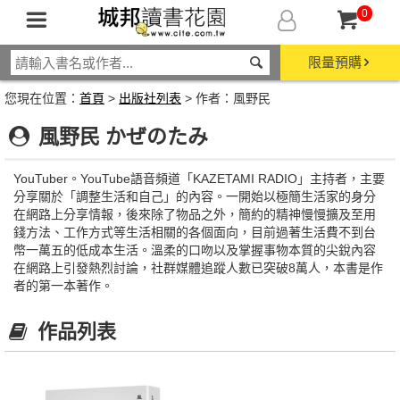
0
限量預購
您現在位置：
首頁
>
出版社列表
> 作者：風野民
風野民 かぜのたみ
YouTuber。YouTube語音頻道「KAZETAMI RADIO」主持者，主要
分享關於「調整生活和自己」的內容。一開始以極簡生活家的身分
在網路上分享情報，後來除了物品之外，簡約的精神慢慢擴及至用
錢方法、工作方式等生活相關的各個面向，目前過著生活費不到台
幣一萬五的低成本生活。溫柔的口吻以及掌握事物本質的尖銳內容
在網路上引發熱烈討論，社群媒體追蹤人數已突破8萬人，本書是作
者的第一本著作。
作品列表