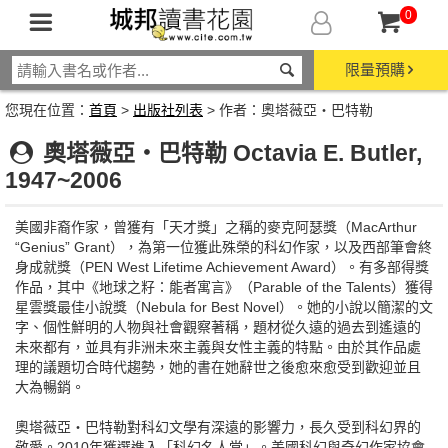
0
限量預購
您現在位置：
首頁
>
出版社列表
> 作者：奧塔薇亞‧巴特勒
奧塔薇亞‧巴特勒 Octavia E. Butler,
1947~2006
美國非裔作家，曾獲有「天才獎」之稱的麥克阿瑟獎（MacArthur
“Genius” Grant），為第一位獲此殊榮的科幻作家，以及西部筆會終
身成就獎（PEN West Lifetime Achievement Award）。有多部得獎
作品，其中《地球之籽：能者寓言》（Parable of the Talents）獲得
星雲獎最佳小說獎（Nebula for Best Novel）。她的小說以簡潔的文
字、個性鮮明的人物與社會觀察著稱，題材從久遠的過去到遙遠的
未來都有，並具有非洲未來主義與女性主義的特點。由於其作品處
理的議題切合時代趨勢，她的書在她辭世之後愈來愈受到歡迎並且
大為暢銷。
奧塔薇亞‧巴特勒對科幻文學有深遠的影響力，長久受到科幻界的
敬愛。2010年獲選進入「科幻名人堂」。美國科幻與奇幻作家協會