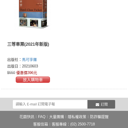
三等車票(2021年新版)
出版社：
馬可孛羅
出版日：20210603
$550
優惠價396元
放入購物車
訂閱
花園快訊
︱
FAQ
︱
大量團購
︱
隱私權政策
︱
防詐騙提醒
客服信箱
︱客服專線：(02) 2500-7718