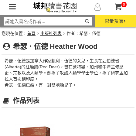
0
限量預購
您現在位置：
首頁
>
出版社列表
> 作者：希瑟．伍德
希瑟．伍德 Heather Wood
希瑟．伍德是加拿大作家凱利．伍德的女兒，生長在亞伯達省
(Alberta)的紅鹿鎮(Red Deer)，曾在蒙特婁、加州和牛津主修歷
史、宗教以及人類學。她為了攻讀人類學學士學位，為了研究孟加
拉人首次到印度。
希瑟．伍德已婚，有一對雙胞胎兒子。
作品列表