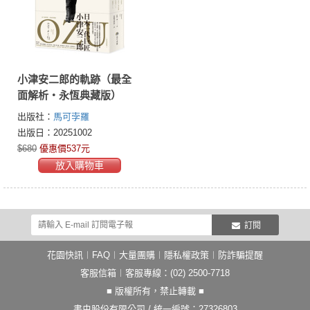
小津安二郎的軌跡（最全
面解析・永恆典藏版）
出版社：
馬可孛羅
出版日：20251002
$680
優惠價537元
放入購物車
訂閱
花園快訊
︱
FAQ
︱
大量團購
︱
隱私權政策
︱
防詐騙提醒
客服信箱
︱客服專線：(02) 2500-7718
■ 版權所有，禁止轉載 ■
書虫股份有限公司 / 統一編號：27326803