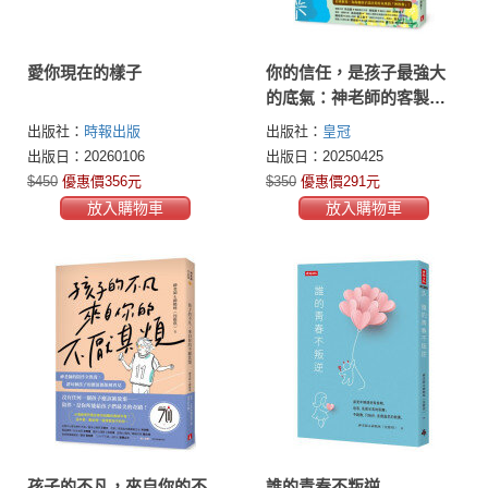
愛你現在的樣子
你的信任，是孩子最強大
的底氣：神老師的客製化
教養，打造「以孩子為中
出版社：
時報出版
出版社：
皇冠
心」的正向思維！
出版日：20260106
出版日：20250425
$450
優惠價356元
$350
優惠價291元
放入購物車
放入購物車
孩子的不凡，來自你的不
誰的青春不叛逆