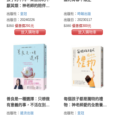
厭其煩：神老師的陪伴全
教養，讓每個孩子的價值
出版社：
皇冠
出版社：
時報出版
都能被看見
出版日：20240226
出版日：20230117
$350
優惠價291元
$380
優惠價300元
放入購物車
放入購物車
善良是一種選擇：只想做
每個孩子都是獨特的禮
有意義的事，不活在別人
物：神老師愛的全教養，
眼光中
用理解取代責備，擁抱孩
出版社：
遠流出版
出版社：
皇冠
子的不完美！