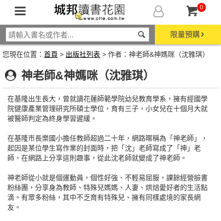
0
限量預購
您現在位置：
首頁
>
出版社列表
> 作者：神老師&神媽咪（沈雅琪）
神老師&神媽咪（沈雅琪）
在基隆出生長大，曾就讀花蓮師範學院幼兒教育學系，擁有經國學
院健康產業管理研究所碩士學位，育有三子，小女兒在十個月大就
被醫師判定為終身學習遲緩。
在基隆市長樂國小擔任教師超過二十年，網路暱稱為「神老師」，
起因是某位學生寫作業的封面時，把「沈」老師寫成了「神」老
師，在網路上分享這則趣事，從此沈老師就變成了神老師。
神老師從小就是個運動員，個性好強、不輕易屈服，課餘經營臉書
粉絲團，分享身為教師、特殊兒媽媽、人妻、烘焙愛好者的生活點
滴。有眾多粉絲，其中不乏育有特殊兒、擁有同樣處境的家長網
友。