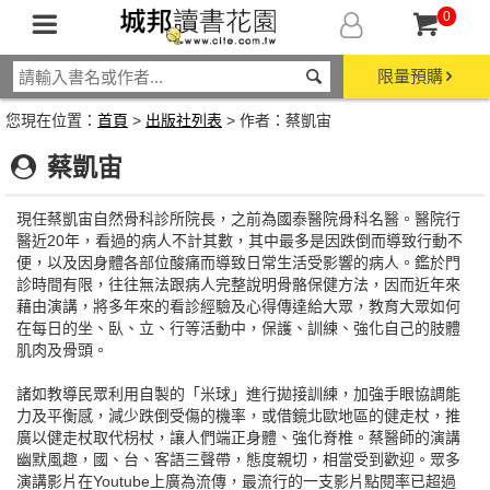
0
限量預購
您現在位置：
首頁
>
出版社列表
> 作者：蔡凱宙
蔡凱宙
現任蔡凱宙自然骨科診所院長，之前為國泰醫院骨科名醫。醫院行
醫近20年，看過的病人不計其數，其中最多是因跌倒而導致行動不
便，以及因身體各部位酸痛而導致日常生活受影響的病人。鑑於門
診時間有限，往往無法跟病人完整說明骨骼保健方法，因而近年來
藉由演講，將多年來的看診經驗及心得傳達給大眾，教育大眾如何
在每日的坐、臥、立、行等活動中，保護、訓練、強化自己的肢體
肌肉及骨頭。
諸如教導民眾利用自製的「米球」進行拋接訓練，加強手眼協調能
力及平衡感，減少跌倒受傷的機率，或借鏡北歐地區的健走杖，推
廣以健走杖取代枴杖，讓人們端正身體、強化脊椎。蔡醫師的演講
幽默風趣，國、台、客語三聲帶，態度親切，相當受到歡迎。眾多
演講影片在Youtube上廣為流傳，最流行的一支影片點閱率已超過