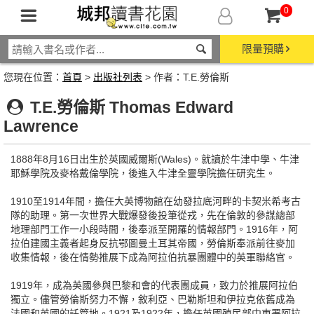
0
限量預購
您現在位置：
首頁
>
出版社列表
> 作者：T.E.勞倫斯
T.E.勞倫斯 Thomas Edward
Lawrence
1888年8月16日出生於英國威爾斯(Wales)。就讀於牛津中學、牛津
耶穌學院及麥格戴倫學院，後進入牛津全靈學院擔任研究生。
1910至1914年間，擔任大英博物館在幼發拉底河畔的卡契米希考古
隊的助理。第一次世界大戰爆發後投筆從戎，先在倫敦的參謀總部
地理部門工作一小段時間，後奉派至開羅的情報部門。1916年，阿
拉伯建國主義者起身反抗鄂圖曼土耳其帝國，勞倫斯奉派前往麥加
收集情報，後在情勢推展下成為阿拉伯抗暴團體中的英軍聯絡官。
1919年，成為英國參與巴黎和會的代表團成員，致力於推展阿拉伯
獨立。儘管勞倫斯努力不懈，敘利亞、巴勒斯坦和伊拉克依舊成為
法國和英國的託管地。1921及1922年，擔任英國殖民部中東署阿拉