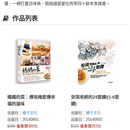
醬、一網打盡百味魚、精挑細選愛吃肉等四十餘本食譜書。
作品列表
媽媽的菜：傅培梅家傳幸
安琪老師的24堂課I(1-6堂
福的滋味
課)
出版社：
橘子文化
出版社：
橘子文化
出版日：20140801
出版日：20140502
$380
優惠價300元
$320
優惠價253元