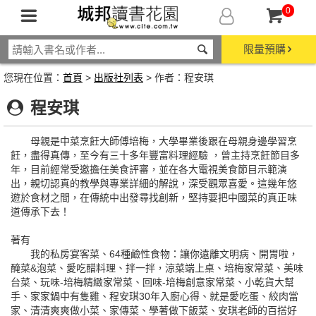
0
限量預購
您現在位置：
首頁
>
出版社列表
> 作者：程安琪
程安琪
母親是中菜烹飪大師傅培梅，大學畢業後跟在母親身邊學習烹
飪，盡得真傳，至今有三十多年豐富料理經驗 ，曾主持烹飪節目多
年，目前經常受邀擔任美食評審，並在各大電視美食節目示範演
出，親切認真的教學與專業詳細的解說，深受觀眾喜愛。這幾年悠
遊於食材之間，在傳統中出發尋找創新，堅持要把中國菜的真正味
道傳承下去！
著有
我的私房宴客菜、64種鹼性食物：讓你遠離文明病、開胃啦，
醃菜&泡菜、愛吃醋料理、拌一拌，涼菜端上桌、培梅家常菜、美味
台菜、玩味-培梅精緻家常菜、回味-培梅創意家常菜、小乾貨大幫
手、家家鍋中有隻雞、程安琪30年入廚心得、就是愛吃蛋、絞肉當
家、清清爽爽做小菜、家傳菜、學著做下飯菜、安琪老師的百搭好