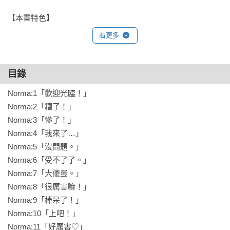
【本書特色】

✦為《CAROLE & TUESDAY》、《巨獸防衛企業 
看更多
BULLBUSTER》擔綱人物原案的插畫之王窪之內英策成名作。

✧引爆眾多網友青春回憶，曾改編為電視連續劇的作品原作漫畫
再現。

目錄
✦完整收錄彩頁＆雙色原稿，作者精心繪製的單行本後記也完整
Norma:1「歡迎光臨！」

收錄。

Norma:2「糟了！」

✧放大開本至25開（14.5×21cm），正太的努力之路感動再加
Norma:3「慘了！」

大。
Norma:4「我來了…」

Norma:5「沒問題。」

Norma:6「受不了了。」

Norma:7「大傻蛋。」

Norma:8「很厲害嘛！」

Norma:9「棒呆了！」

Norma:10「上吧！」

Norma:11「好厲害♡」
