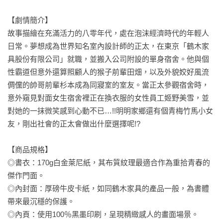
【劇情簡介】

故事描繪在充滿活力的八零年代，處在泡沫經濟時代的年輕人
日常。夢想成為世界知名室內設計師的正太，在東京「鶴木家
具股份有限公司」就職，並搬入公司附設的單身宿舍。他與個
性霸道但意外還算照顧人的猴子前輩田畑，以及外貌姣好風流
倜儻的帥哥前輩杉本成為同寢室的室友。當正太參觀宿舍時，
意外窺見對面女生宿舍裡正在換衣服的女性員工姬野美雪，並
對她的一抹微笑感到心動不已…!!明明家鄉還有個青梅竹馬小女
友，剛出社會的正太會做出什麼選擇呢!?

【商品規格】

◎書衣：170g白金萊尼紙，其布質紋理最適合作為重拾青春的
傑作門面。

◎內封面：厚磅牛皮卡紙，如同鶴木家具的產品一般，為書體
帶來最沉穩的保護。

◎內頁：使用100％黑墨印刷，呈現精緻感人的畫面場景。
