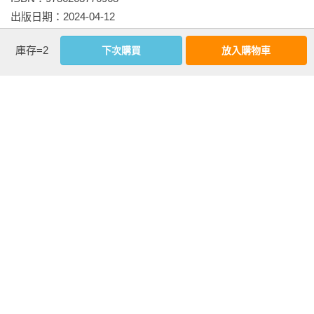
出版日期：2024-04-12

譯者：
戴雅芳
庫存=2
下次購買
放入購物車
書系：
SPP-COMIC
規格：PUR膠裝 / 部分彩色部分黑白 / 464頁 / 14
相關書籍
同作者
同書系
同分類
同出版社
單身宿舍連環泡
單身宿舍連環泡
單身宿舍連環泡
完全版(05)完
完全版(02)
完全版(04)