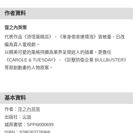
作者資料
窪之內英策 
代表作品《流氓蛋糕店》、《單身宿舍連環泡》皆被臺、日改
編為真人電視劇。

以精美可愛的風格持續為業界呈現迷人的插畫，更擔任
《CAROLE & TUESDAY》、《巨獸防衛企業 BULLBUSTER》
等原創動畫的人物原案。
基本資料
作者：
窪之內英策
出版社：
尖端
城邦書號：SPP6I000699

ISBN：9786263776968
