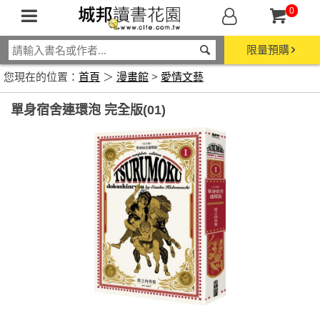
0
限量預購
您現在的位置：
首頁
＞
漫畫館
>
愛情文藝
單身宿舍連環泡 完全版(01)