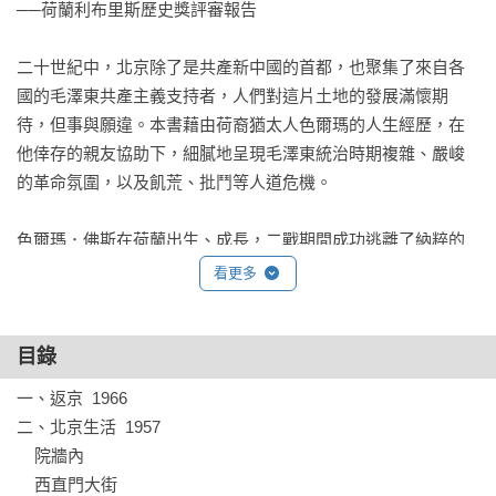
──荷蘭利布里斯歷史獎評審報告

二十世紀中，北京除了是共產新中國的首都，也聚集了來自各
國的毛澤東共產主義支持者，人們對這片土地的發展滿懷期
待，但事與願違。本書藉由荷裔猶太人色爾瑪的人生經歷，在
他倖存的親友協助下，細膩地呈現毛澤東統治時期複雜、嚴峻
的革命氛圍，以及飢荒、批鬥等人道危機。

色爾瑪．佛斯在荷蘭出生、成長，二戰期間成功逃離了納粹的
迫害。就讀劍橋大學期間，色爾瑪遇上了她未來的丈夫：曹日
看更多
昌。兩人生下子女後，在北京共組家庭。

曹日昌在共產新中國身居要職，但有外國血統的色爾瑪與其子
目錄
女卻始終被社會另眼看待。一連串的政治風暴將中國推向文化
一、返京  1966

大革命，曹日昌最終倒台被捕，色爾瑪隨後遭到拘禁，子女下
二、北京生活  1957

鄉勞改。

    院牆內

    西直門大街
