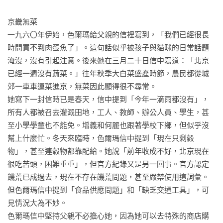
    求援 

    單車騎過文化大革命

京畿無菜

    信至荷蘭與英國

一九六〇年伊始，色爾瑪給父親的信裡寫到，「我們已經很長
    大掃除

時間買不到肉蛋魚了」。這句話似乎被孩子與貓咪的日常話題
    逮捕

淹沒，沒有引起注意。後來她在三月二十日信中寫道：「北京
    探望雙親

已經一週沒有蔬菜。」往年秋季大白菜盛產時節，農民都從城
    何麗下鄉

郊一車車運菜進京，無菜因此顯得很不尋常。

    噩耗

她寫下一封信時已是春天，信中提到「今年一滴雨都沒有」，
    獨自在京

所有人都被召去灌溉田地，工人、教師、辦公人員、學生，甚
八、下鄉生活  1969-1974

至小學學童也不能免。增義和何麗也跟著學校下鄉，但似乎沒
    外事通知

幫上什麼忙。冬天來臨時，色爾瑪信中提到「現在只剩穀
    增義下鄉

物」，甚至連穀物都靠配給。她說「前年收成不好，北京現在
    農曆新年

很吃苦頭，困難重重」，但官方紀錄又是另一回事。官方認定
    遠方回音

饑荒已成過去，現在不存在饑荒問題，甚至嚴禁使用這詞彙。
    藍山造訪

但色爾瑪信中提到「食品供應問題」和「缺乏交通工具」，可
    進京探詢

見情況大為不妙。

    內蒙生活

色爾瑪信中堅持父親不必擔心她，因為她可以去特殊的商店購
九、返京  1974
