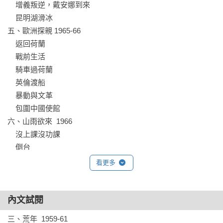
    增義叛逆，戴安娜到來

    昆明湖滑冰

五、歐洲探親 1965-66

    返回荷蘭

    戰前生活

    騎車過荷蘭

    英倫渡船

    暴動與文革

    包圍中國使館

六、山雨欲來  1966

    沒上課沒功課

    倒台

    帶紅書上廣場

看更多
    紅色恐怖

    抄家

七、文革風暴  1966-1969

內文試閱
    返京

三、荒年  1959-61
