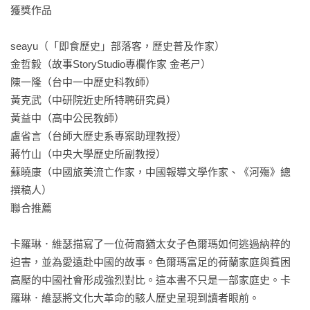
獲獎作品

seayu（「即食歷史」部落客，歷史普及作家）

金哲毅（故事StoryStudio專欄作家 金老ㄕ）

陳一隆（台中一中歷史科教師）

黃克武（中研院近史所特聘研究員）

黃益中（高中公民教師）

盧省言（台師大歷史系專案助理教授）

蔣竹山（中央大學歷史所副教授）

蘇曉康（中國旅美流亡作家，中國報導文學作家、《河殤》總
撰稿人）

聯合推薦

卡羅琳．維瑟描寫了一位荷裔猶太女子色爾瑪如何逃過納粹的
迫害，並為愛遠赴中國的故事。色爾瑪富足的荷蘭家庭與貧困
高壓的中國社會形成強烈對比。這本書不只是一部家庭史。卡
羅琳．維瑟將文化大革命的駭人歷史呈現到讀者眼前。
