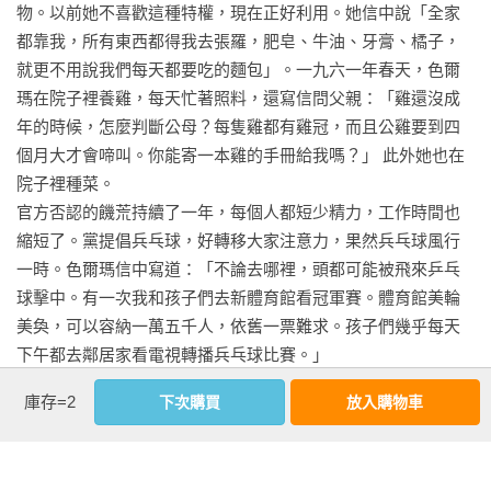
物。以前她不喜歡這種特權，現在正好利用。她信中說「全家
十、去國  1976-1979

都靠我，所有東西都得我去張羅，肥皂、牛油、牙膏、橘子，
    憧憬西方

就更不用說我們每天都要吃的麵包」。一九六一年春天，色爾
    離京

瑪在院子裡養雞，每天忙著照料，還寫信問父親：「雞還沒成
荷文版謝辭

年的時候，怎麼判斷公母？每隻雞都有雞冠，而且公雞要到四
繫泊記憶：《色爾瑪》譯後
個月大才會啼叫。你能寄一本雞的手冊給我嗎？」 此外她也在
院子裡種菜。

官方否認的饑荒持續了一年，每個人都短少精力，工作時間也
縮短了。黨提倡兵乓球，好轉移大家注意力，果然兵乓球風行
一時。色爾瑪信中寫道：「不論去哪裡，頭都可能被飛來乒乓
球擊中。有一次我和孩子們去新體育館看冠軍賽。體育館美輪
美奐，可以容納一萬五千人，依舊一票難求。孩子們幾乎每天
下午都去鄰居家看電視轉播兵乓球比賽。」

＊＊＊

庫存=2
下次購買
放入購物車
增義和何麗不記得挨過餓，也不記得別人家孩子都吃些什麼。
有一次何麗去找同學，看到那女孩吃一種骯髒的粥當午餐。她
看更多
把這件事告訴母親，色爾瑪提醒她：「現在知道你有多幸運