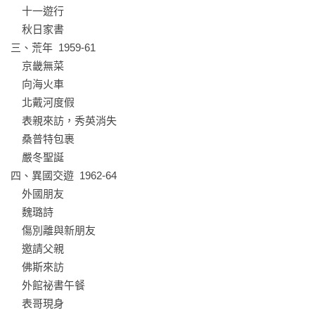
色爾瑪成為唯一親身經歷過百花齊放、百家爭鳴、大躍進、大
    十一遊行

飢荒與文化大革命的荷蘭人。她與家人接連成為毛澤東意識形
    秋日家書

態下的受害者。

三、荒年  1959-61

    京畿無菜

透過色爾瑪的書信、親友、舊識，本書描繪了外國人如何看待
    向海火車

革命氛圍下的北京：盛大的十一遊行、來自歐美的共產主義盲
    北戴河度假

目信奉者、大飢荒、以及破壞一切傳統與西方象徵的紅衛兵。
    表親來訪，秀英消失

還有，她如何在黑暗中保有自己的勇氣。
    桑普特包裹

    嚴冬聖誕

四、異國交遊  1962-64

    外國朋友

    魏璐詩

    傷別離與新朋友

    邀請父親

    佛斯來訪

    外館祕書午餐

    表哥現身
