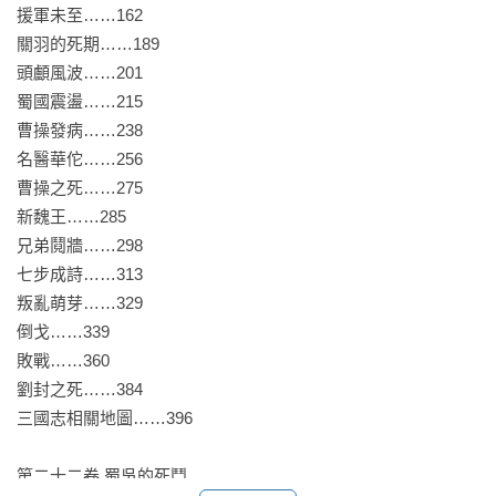
◎gooランキング票選為「三國志題材漫畫作品」第1名。

援軍未至……162

◎根據日本電子書平台eBookJapan統計，平成（2000～2019）
關羽的死期……189

電子書銷售TOP10中，《三國志》名列第4，僅次於《王者天
頭顱風波……201

下》、《進擊的巨人》、《航海王》。

蜀國震盪……215

◎位於兵庫縣神戸市長田區新長田車站的商店街，同時也是横
曹操發病……238

山光輝的故郷，自2007年開始，每年都會舉辦三國志慶典，並
名醫華佗……256

於慶典中懸掛總計128名登場人物旗幟。

曹操之死……275

新魏王……285

【商品規格】

兄弟鬩牆……298

七步成詩……313

◎書衣：135g畫布紙，強化圖像細節，提升作品整體質感。

叛亂萌芽……329

◎內封面：厚磅牛皮卡紙，質樸之中帶有歷史的厚重感。

倒戈……339

◎蝴蝶頁：116g日本進口丹迪紙，選用色號SH7602K，散發出
敗戰……360

沉穩的氣質。

劉封之死……384

◎內彩：100g高階雪銅紙，透過紙張特性，完整重現原作豐富
三國志相關地圖……396

色彩。

◎內頁：高規格90g米色漫畫紙，兼顧畫面呈現的專業性與閱讀
第二十二卷 蜀吳的死鬥

的舒適性。
