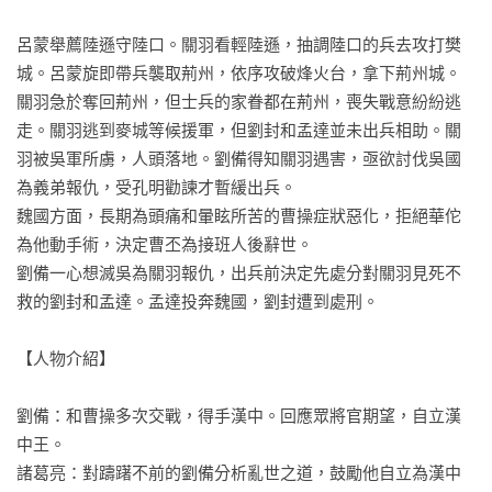
呂蒙舉薦陸遜守陸口。關羽看輕陸遜，抽調陸口的兵去攻打樊
城。呂蒙旋即帶兵襲取荊州，依序攻破烽火台，拿下荊州城。

關羽急於奪回荊州，但士兵的家眷都在荊州，喪失戰意紛紛逃
走。關羽逃到麥城等候援軍，但劉封和孟達並未出兵相助。關
羽被吳軍所虜，人頭落地。劉備得知關羽遇害，亟欲討伐吳國
為義弟報仇，受孔明勸諫才暫緩出兵。

魏國方面，長期為頭痛和暈眩所苦的曹操症狀惡化，拒絕華佗
為他動手術，決定曹丕為接班人後辭世。

劉備一心想滅吳為關羽報仇，出兵前決定先處分對關羽見死不
救的劉封和孟達。孟達投奔魏國，劉封遭到處刑。

【人物介紹】

劉備：和曹操多次交戰，得手漢中。回應眾將官期望，自立漢
中王。

諸葛亮：對躊躇不前的劉備分析亂世之道，鼓勵他自立為漢中