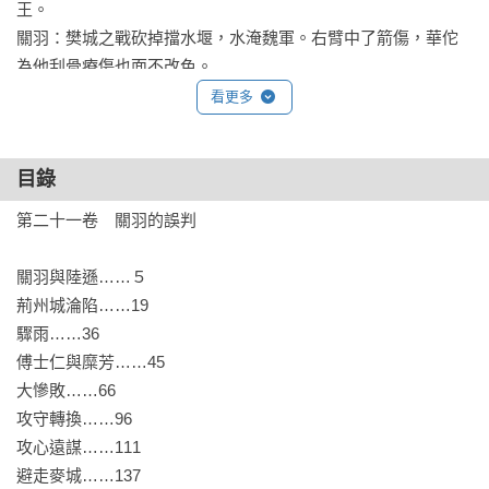
王。

關羽：樊城之戰砍掉擋水堰，水淹魏軍。右臂中了箭傷，華佗
為他刮骨療傷也面不改色。

曹操：楊修逕自解釋「雞肋」是退兵口令，早對他反感的曹操
看更多
借題發揮殺了他，也誤了撤兵漢中的時機。

司馬懿：曹操聽到劉備自立為漢中王，氣得要舉兵一決雌雄。
目錄
司馬懿獻策鼓動吳出兵攻蜀。

呂蒙：暗忖不敵關羽完美防備而裝病，陸遜獻策不如將計就計
第二十一卷　關羽的誤判

讓關羽卸心防。

關羽與陸遜……５

【關聯紀事】

荊州城淪陷……19

驟雨……36

◎作者橫山光輝以本作於1991年獲得第20屆日本漫畫家協會獎
傅士仁與糜芳……45

優秀獎。

大慘敗……66

◎自1971年開始連載至1986年，歷時15年，獲得廣大讀者迴
攻守轉換……96

響，全球累計發行逾7,000萬冊，並陸續改編成電視動畫及電玩
攻心遠謀……111

遊戲。

避走麥城……137
