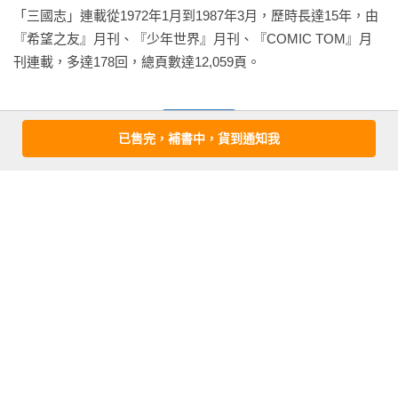
三國志相關地圖……399

「三國志」連載從1972年1月到1987年3月，歷時長達15年，由
『希望之友』月刊、『少年世界』月刊、『COMIC TOM』月
第二十三卷 孔明征南蠻

刊連載，多達178回，總頁數達12,059頁。
五路五十萬大軍……５

使者鄧芝……36

看更多
已售完，補書中，貨到通知我
水上長城……59

火與風……88

益州之亂……128

基本資料
離間計……160

作者：
橫山光輝
盟軍分裂……197

出版社：
尖端
益州平定……240

城邦書號：SPP6I000647

征南蠻……261

ISBN：9786263770300

五溪峰……277

出版日期：2023-10-31

蠻王孟獲……307

譯者：
許嘉祥
釋放孟獲……336

書系：
SPP-COMIC
毒河……362

規格：平裝 / 部分彩色部分黑白 / 4076頁 / 14.5cm×21cm            
夾山峪……386
