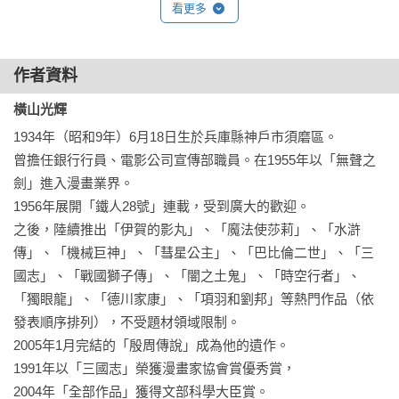
看更多
新帝……５

【好評推薦】

蜀皇帝……49

作者資料
張飛遇害……63

◎內容淺顯易懂，可以從中體悟許多人生的道理。——讀者 GR

張苞和關興……88

橫山光輝
◎作品描繪人性至深，收穫不少。——讀者 至誠

比武藝……99

◎就算對歷史不感興趣，翻開橫山光輝的《三國志》也一定會
1934年（昭和9年）6月18日生於兵庫縣神戶市須磨區。

連戰連勝……115

上癮。——讀者 KIKI

曾擔任銀行行員、電影公司宣傳部職員。在1955年以「無聲之
痛失三虎……131

◎橫山光輝不朽的名作，更是了解三國時代的最佳入門書。
劍」進入漫畫業界。

勢如破竹……150

——讀者 KEI

1956年展開「鐵人28號」連載，受到廣大的歡迎。

一報還一報……178

◎雖然是青少年讀物，不過大人也一定能樂在其中。非常推薦
之後，陸續推出「伊賀的影丸」、「魔法使莎莉」、「水滸
告慰英靈……199

親子共讀。——讀者 PX

傳」、「機械巨神」、「彗星公主」、「巴比倫二世」、「三
書生總帥……225

◎市面上有許多三國志漫畫出版品，唯有橫山光輝的《三國
國志」、「戰國獅子傳」、「闇之土鬼」、「時空行者」、
持久戰……251

志》堪稱巔峰。——讀者 麥也
「獨眼龍」、「德川家康」、「項羽和劉邦」等熱門作品（依
火攻……267

發表順序排列），不受題材領域限制。

石兵八陣……313

2005年1月完結的「殷周傳說」成為他的遺作。

魏吳攻防戰……352

1991年以「三國志」榮獲漫畫家協會賞優秀賞，

劉備病歿……383

2004年「全部作品」獲得文部科學大臣賞。
