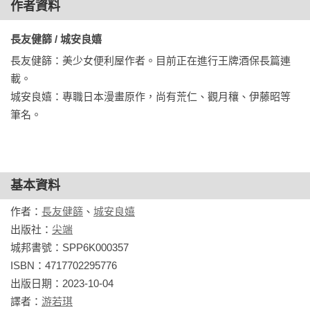
作者資料
長友健篩 / 城安良嬉 
長友健篩：美少女便利屋作者。目前正在進行王牌酒保長篇連
載。  

城安良嬉：專職日本漫畫原作，尚有荒仁、觀月穰、伊藤昭等
筆名。
基本資料
作者：
長友健篩
、
城安良嬉
出版社：
尖端
城邦書號：SPP6K000357

ISBN：4717702295776

出版日期：2023-10-04

譯者：
游若琪