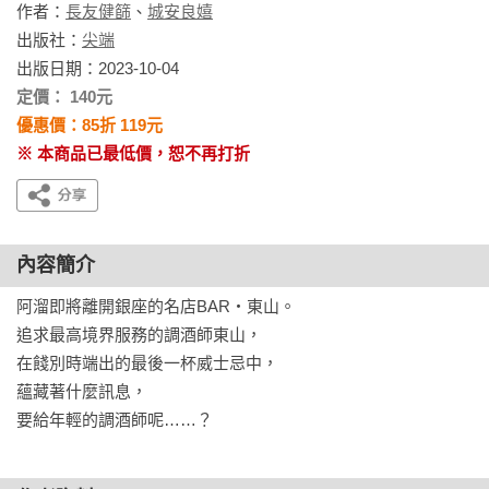
作者：
長友健篩
、
城安良嬉
出版社：
尖端
出版日期：2023-10-04
定價： 140元
優惠價：85折 119元
※ 本商品已最低價，恕不再打折
內容簡介
阿溜即將離開銀座的名店BAR‧東山。

追求最高境界服務的調酒師東山，

在餞別時端出的最後一杯威士忌中，

蘊藏著什麼訊息，

要給年輕的調酒師呢……？