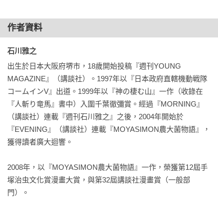
作者資料
石川雅之 
出生於日本大阪府堺市，18歲開始投稿『週刊YOUNG 
MAGAZINE』（講談社）。1997年以『日本政府直轄機動戦隊
コームインV』出道。1999年以『神の棲む山』一作（收錄在
『人斬り竜馬』書中）入圍千葉徹彌賞。經過『MORNING』
（講談社）連載『週刊石川雅之』之後，2004年開始於
『EVENING』（講談社）連載『MOYASIMON農大菌物語』，
獲得讀者廣大迴響。

2008年，以『MOYASIMON農大菌物語』一作，榮獲第12屆手
塚治虫文化賞漫畫大賞，與第32屆講談社漫畫賞（一般部
門）。