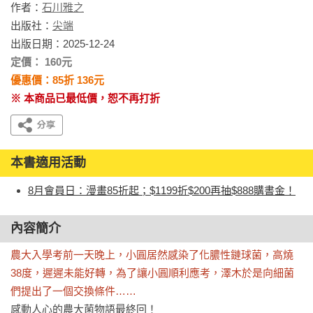
作者：
石川雅之
出版社：
尖端
出版日期：2025-12-24
定價： 160元
優惠價：85折 136元
※ 本商品已最低價，恕不再打折
本書適用活動
8月會員日：漫畫85折起；$1199折$200再抽$888購書金！
內容簡介
農大入學考前一天晚上，小圓居然感染了化膿性鏈球菌，高燒
38度，遲遲未能好轉，為了讓小圓順利應考，澤木於是向細菌
們提出了一個交換條件……
感動人心的農大菌物語最終回！