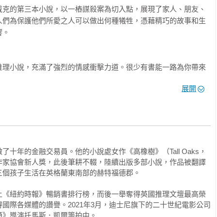
戴克的第三本小說，以一樁謀殺案為切入點，展現了家人、朋友、
人們為保護他們所愛之人可以做出何種犧牲，憑藉精巧的故事和生
。

推理小說，充滿了強烈的情感衝擊力道。很少有書能一路為你帶來
就是其一。

展開
榜冠軍作者，著有《夜鶯》、《四方之風》

、幽默、悲劇、不加矯飾的強烈原始情感，樣樣不缺。再加我至少
角，就完成了這個意義深遠的故事，絕對從第一頁到最後一頁都令
十年的金融交易員。他的小說處女作《高橡樹》（Tall Oaks，
作家協會新人獎，此後筆耕不輟，陸續出版多部小說，作品被翻譯
角色發展與精密細膩的情節所驅動，同時是謀殺謎案、愛情故事和
個孩子生活在英格蘭東南部的赫特福德郡。

苦始終寫得具體可信，但結局處的希望也同樣具有實感。惠戴克在
上《紐約時報》暢銷書排行榜，而後一舉奪得英國推理文壇最高榮
盡全力。

國際各媒體的讚譽。2021年3月，迪士尼旗下的二十世紀電影公司
》導演托馬斯．凱爾籌拍中。
