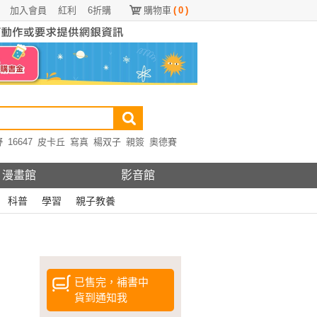
加入會員
紅利
6折購
購物車
(
0
)
野
16647
皮卡丘
寫真
楊双子
親簽
奧德賽
漫畫館
影音館
科普
學習
親子教養
已售完，補書中
貨到通知我