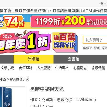
登入
吳毅平
原創
東
原創
Rewire
外版館
套書館
文學小說
商管理財
人文藝術
生活風格
心靈勵志
醫療保健
小說
>
歐美推理小說
黑暗中凝視天光
作者：
克里斯．惠戴克(Chris Whitaker)
出版社：
春天