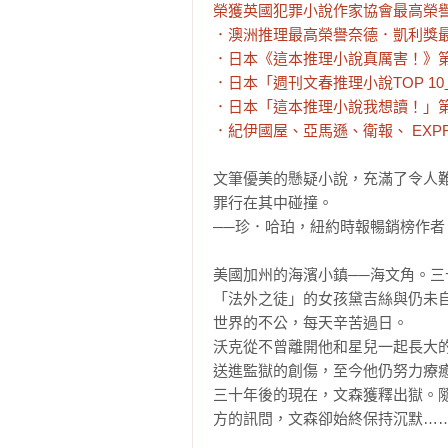
榮獲英國犯罪小說作家協會最高榮譽
．澳洲推理最高榮譽奈德．凱利獎最
．日本《這本推理小說真厲害！》第
．日本「週刊文春推理小說TOP 10」
．日本「這本推理小說我想讀！」第
．紀伊國屋、亞馬遜、衛報、 EXPRE
文筆優美的懸疑小說，充滿了令人
罪行在其中碰撞。

──珍．哈珀，紐約時報暢銷榜作者
美國加州的海濱小鎮──海文角。
「法外之徒」的女孩黛吉絲與仍未
世界的不公，每天辛苦過日。

沃克從不曾離開他和星兒一起長大
送進監獄的創傷，至今他仍努力療癒
三十年後的現在，文森獲釋出獄。
方的訊問，文森卻始終保持沉默……