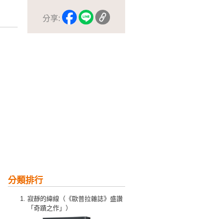
分享:
分類排行
寂靜的緯線（《歐普拉雜誌》盛讚
「奇蹟之作」）