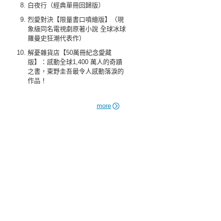
白夜行（經典單冊回歸版）
烈愛對決【限量書口噴繪版】（現
象級同名電視劇原著小說 全球冰球
羅曼史狂潮代表作）
解憂雜貨店【50萬冊紀念愛藏
版】：感動全球1,400 萬人的奇蹟
之書，東野圭吾最令人感動落淚的
作品！
more