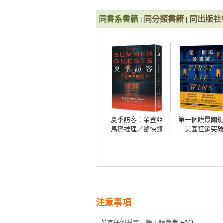
──威利．蘭姆，紐約時報暢銷榜作
同書系書籍
同分類書籍
同出版社
|
|
以罪疚與悲傷繪出一幅衝擊力強烈的
──夏洛特．麥康納吉，《候鳥的女
一齣史詩劇，也是一部深沉的經典之
──英國《每日鏡報》

令人心碎又涵義深遠，是我心目中的
──英國《鏡報》
夏季訪客：榮登亞
第一個謊最關
馬遜推理／驚悚類
美國狂銷突
暢銷榜No.1！醫學
1000,000冊！
驚悚天后泰絲．格
遜編輯年度最
里森最新懸疑大作
疑／驚悚小說
注意事項
若有任何購書問題，請參考
FAQ