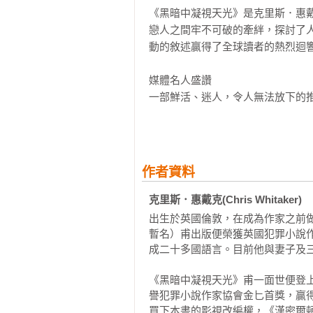
《黑暗中凝視天光》是克里斯．惠
戀人之間牢不可破的牽絆，探討了
動的敘述贏得了全球讀者的熱烈迴響
媒體名人盛讚

一部鮮活、迷人，令人無法放下的
驚奇，且讀完後仍縈繞心頭，這本書
──克莉絲汀．漢娜，紐約時報暢銷
角色與故事內涵豐富，矛盾、衝突
作者資料
十年來讀到過最具吸引力的年輕主
人享受！

克里斯．惠戴克(Chris Whitaker)
──約翰．哈特，著有《順流而下》

出生於英國倫敦，在成為作家之前做了
暫名）甫出版便榮獲英國犯罪小說
卓越的推理小說……由極富深度的
成二十多國語言。目前他與妻子及三
令人心碎的悲劇。存在主義式的痛
《黑暗中凝視天光》甫一面世便登
這本情感豐沛、流暢好讀的作品中傾
譽犯罪小說作家協會金匕首獎，贏得
──《出版人週刊》（星級評論）

買下本書的影視改編權，《漢密爾頓