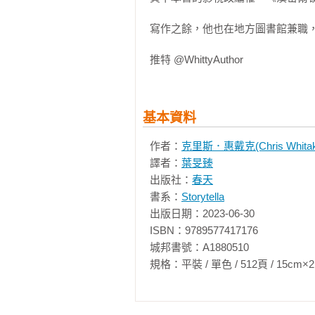
我超愛這本書！包括它扣人心弦的
寫作之餘，他也在地方圖書館兼職，
角色，特別是黛吉絲這位少女。她強
是，作為一個走在自己命定旅程上
推特 @WhittyAuthor
天下。

──露易絲．佩妮，紐約時報暢銷榜
基本資料
這本書立即躍居經典地位……讓我
你會費盡力氣（我自己肯定是很費
作者：
克里斯．惠戴克(Chris Whitak
翰的最佳作品。《黑暗中凝視天光
譯者：
葉旻臻
《沼澤女孩》，是一本獨特又生氣蓬
出版社：
春天
──A．J．芬恩，紐約時報暢銷榜
書系：
Storytella
出版日期：2023-06-30

一看就無法放下這本書。文筆優異，
ISBN：9789577417176

──B．A．芭莉斯

城邦書號：A1880510

規格：平裝 / 單色 / 512頁 / 15cm×21cm   
這本劇情安排得宜、節奏完美的小
──會讓讀者為之心碎。如果你像
全意推薦克里斯．惠戴克的《黑暗中