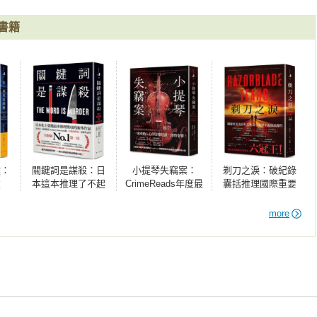
者，著有《我知道這是真的》

書籍
畫像，文筆令人驚豔，角色讓你忍不住著迷。

兒》作者

作。如果今年還能讀到比它更優秀的小說，我會非常意外。

年度最佳推理小說。

鍵：
關鍵詞是謀殺：日
小提琴失竊案：
剃刀之淚：破紀錄
破
本這本推理了不起
CrimeReads年度最
囊括推理國際重要
亞馬
海外榜No.1！安東
佳推理小說！ 「早
獎項六冠王！ 榮登
佳懸
尼．赫洛維茲繼
安美國」讀書俱樂
日本這本推理了不
more
選書
《喜鵲謀殺案》最
部選書
起海外榜No.1！
新代表作