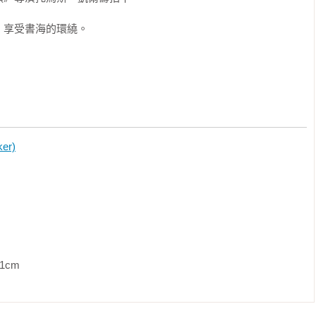
情節和優美的文字，但是最讓我渴望日復一日讀下去的，是其中的
享受書海的環繞。

悍、勇敢又易於受傷，完整的形象躍然紙上。沃克（Walk）也
的警長，他的名字真是貼切。這本書值得一讀再讀，作者值得享譽
冠軍作者

們從結局說起。翻到克里斯．惠戴克這本優秀新作的最後一頁時，
力）想要描述這段閱讀體驗……它媲美塔娜．法蘭琪與丹尼斯‧勒
er)
》同時具有鮮明的美國特色，又有深層的普世性。它是西岸版本的
勃的小說。

冠軍作者，著有《後窗的女人》

鮮明的角色躍然紙上。傑出之作！

             
說裡有兩個受傷的孩子──一個羞澀善良、一個口無遮攔又滿心憤怒
我一樣，熱愛那種讓你手不釋卷而放棄原定行程的故事，那麼我全心
凝視天光》！
