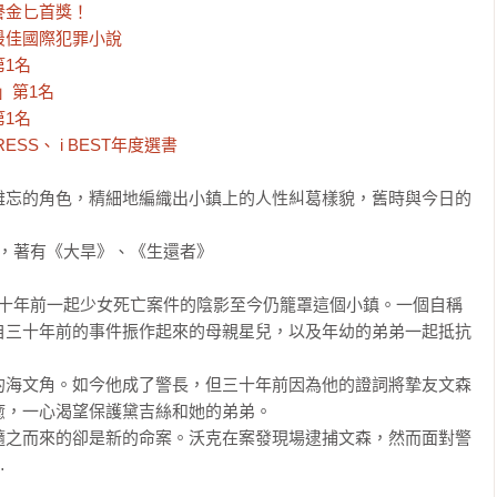
金匕首獎！

佳國際犯罪小說

1名

第1名

1名

SS、 i BEST年度選書
難忘的角色，精細地編織出小鎮上的人性糾葛樣貌，舊時與今日的
，著有《大旱》、《生還者》

三十年前一起少女死亡案件的陰影至今仍籠罩這個小鎮。一個自稱
自三十年前的事件振作起來的母親星兒，以及年幼的弟弟一起抵抗
的海文角。如今他成了警長，但三十年前因為他的證詞將摯友文森
，一心渴望保護黛吉絲和她的弟弟。

隨之而來的卻是新的命案。沃克在案發現場逮捕文森，然而面對警

