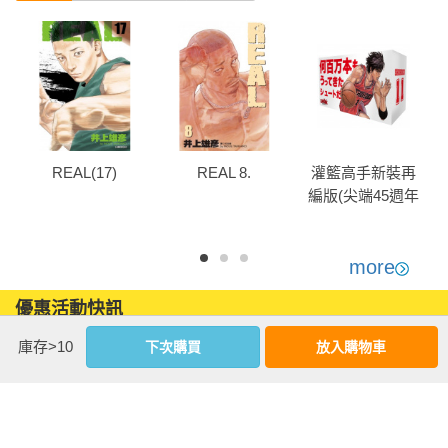
REAL(17)
REAL 8.
灌籃⾼⼿新裝再
編版(尖端45週年
紀念套書)-流川楓
款
more
優惠活動快訊
庫存>10
下次購買
放入購物車