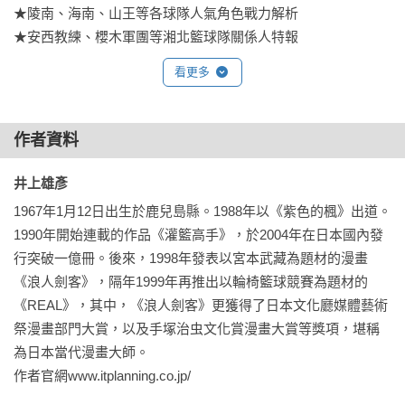
★陵南、海南、山王等各球隊人氣角色戰力解析

★安西教練、櫻木軍團等湘北籃球隊關係人特報
看更多
作者資料
井上雄彥 
1967年1月12日出生於鹿兒島縣。1988年以《紫色的楓》出道。
1990年開始連載的作品《灌籃高手》，於2004年在日本國內發
行突破一億冊。後來，1998年發表以宮本武藏為題材的漫畫
《浪人劍客》，隔年1999年再推出以輪椅籃球競賽為題材的
《REAL》，其中，《浪人劍客》更獲得了日本文化廳媒體藝術
祭漫畫部門大賞，以及手塚治虫文化賞漫畫大賞等獎項，堪稱
為日本當代漫畫大師。

作者官網www.itplanning.co.jp/