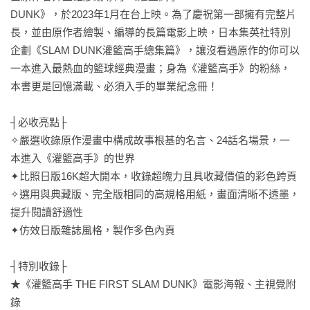
DUNK》，於2023年1月在台上映。為了慶祝第一部擁有完整片
長，並由原作者繪製、編導的長篇電影上映，日本集英社特別
企劃《SLAM DUNK灌籃高手總集篇》，讓沒看過原作的你可以
一本進入最熱血的籃球經典漫畫；身為《灌籃高手》的粉絲，
本書更是回憶滿載、必須入手的畢業紀念冊！

┤必收亮點├

✧嚴選收錄原作漫畫中構成故事根基的名言、24話名場景，一
本進入《灌籃高手》的世界

✦比照日版16K超大開本，收錄超魄力且具收藏價值的彩色跨頁

✧選用與典藏版、完全版相同的高規格用紙，畫面清晰不透墨，
提升閱讀舒適性

✦仿效日版雜誌風格，製作多色內頁

┤特別收錄├

★《灌籃高手 THE FIRST SLAM DUNK》電影海報、主視覺附
錄
