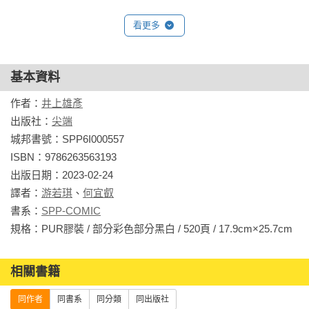
看更多
基本資料
作者：
井上雄彥
出版社：
尖端
城邦書號：SPP6I000557

ISBN：9786263563193

出版日期：2023-02-24

譯者：
游若琪
、
何宜叡
書系：
SPP-COMIC
規格：PUR膠裝 / 部分彩色部分黑白 /
相關書籍
同作者
同書系
同分類
同出版社